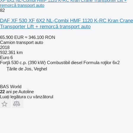
XF 6X2 NL-Combi HMF 1120 K-RC Kran Crane Transporter Lift +
remorcă transport auto
82
DAF XF 530 XF 6X2 NL-Combi HMF 1120 K-RC Kran Crane
Transporter Lift + remorcă transport auto
65.900 EUR
≈ 346.100 RON
Camion transport auto
2018
932.361 km
Euro 6
Forţă
530 c.p. (390 kW)
Combustibil
diesel
Formula roţilor
6x2
Țările de Jos, Veghel
BAS World
22
ani pe Autoline
Luați legătura cu vânzătorul