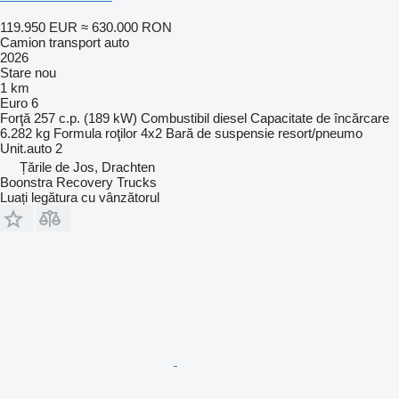
119.950 EUR
≈ 630.000 RON
Camion transport auto
2026
Stare
nou
1 km
Euro 6
Forţă
257 c.p. (189 kW)
Combustibil
diesel
Capacitate de încărcare
6.282 kg
Formula roţilor
4x2
Bară de suspensie
resort/pneumo
Unit.auto
2
Țările de Jos, Drachten
Boonstra Recovery Trucks
Luați legătura cu vânzătorul