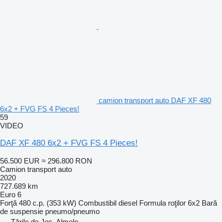
camion transport auto DAF XF 480
6x2 + FVG FS 4 Pieces!
59
VIDEO
DAF XF 480 6x2 + FVG FS 4 Pieces!
56.500 EUR
≈ 296.800 RON
Camion transport auto
2020
727.689 km
Euro 6
Forţă
480 c.p. (353 kW)
Combustibil
diesel
Formula roţilor
6x2
Bară
de suspensie
pneumo/pneumo
Țările de Jos, Almelo