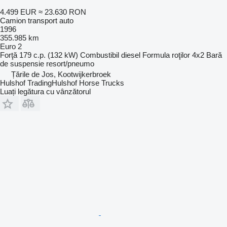
4.499 EUR
≈ 23.630 RON
Camion transport auto
1996
355.985 km
Euro 2
Forţă
179 c.p. (132 kW)
Combustibil
diesel
Formula roţilor
4x2
Bară
de suspensie
resort/pneumo
Țările de Jos, Kootwijkerbroek
Hulshof TradingHulshof Horse Trucks
Luați legătura cu vânzătorul