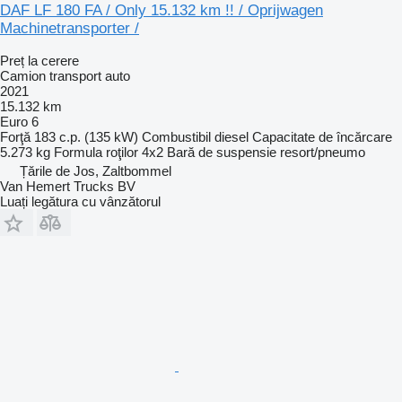
DAF LF 180 FA / Only 15.132 km !! / Oprijwagen
Machinetransporter /
Preț la cerere
Camion transport auto
2021
15.132 km
Euro 6
Forţă
183 c.p. (135 kW)
Combustibil
diesel
Capacitate de încărcare
5.273 kg
Formula roţilor
4x2
Bară de suspensie
resort/pneumo
Țările de Jos, Zaltbommel
Van Hemert Trucks BV
Luați legătura cu vânzătorul