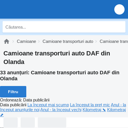
Camioane
Camioane transporturi auto
Camioane trans
Camioane transporturi auto DAF din
Olanda
33 anunțuri:
Camioane transporturi auto DAF din
Olanda
Filtru
Ordonează
:
Data publicării
Data publicării
La început mai scump
La început la preț mic
Anul - la
început anunțurile noi
Anul - la început vechi
Kilometraj ⬊
Kilometraj
⬈