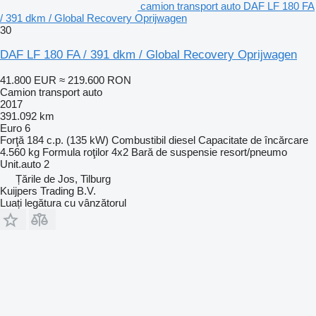
camion transport auto DAF LF 180 FA
/ 391 dkm / Global Recovery Oprijwagen
30
DAF LF 180 FA / 391 dkm / Global Recovery Oprijwagen
41.800 EUR
≈ 219.600 RON
Camion transport auto
2017
391.092 km
Euro 6
Forţă
184 c.p. (135 kW)
Combustibil
diesel
Capacitate de încărcare
4.560 kg
Formula roţilor
4x2
Bară de suspensie
resort/pneumo
Unit.auto
2
Țările de Jos, Tilburg
Kuijpers Trading B.V.
Luați legătura cu vânzătorul