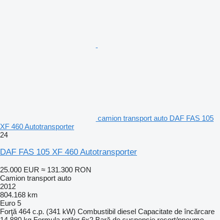
camion transport auto DAF FAS 105
XF 460 Autotransporter
24
DAF FAS 105 XF 460 Autotransporter
25.000 EUR
≈ 131.300 RON
Camion transport auto
2012
804.168 km
Euro 5
Forţă
464 c.p. (341 kW)
Combustibil
diesel
Capacitate de încărcare
14.880 kg
Formula roţilor
6x2
Bară de suspensie
resort/pneumo