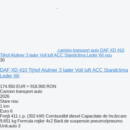
camion transport auto DAF XD 410
Tijhof Aluliner 3 lader Voll luft ACC Standclima Leder Wi nou
30
DAF XD 410 Tijhof Aluliner 3 lader Voll luft ACC Standclima
Leder Wi
174.950 EUR
≈ 918.900 RON
Camion transport auto
2026
Stare
nou
1 km
Euro 6
Forţă
411 c.p. (302 kW)
Combustibil
diesel
Capacitate de încărcare
9.651 kg
Formula roţilor
4x2
Bară de suspensie
pneumo/pneumo
Unit.auto
3