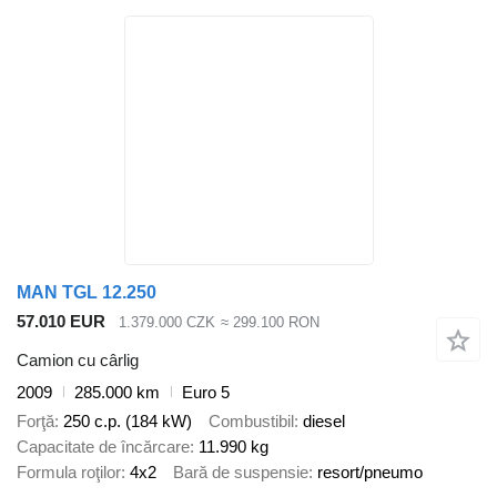
MAN TGL 12.250
57.010 EUR
1.379.000 CZK
≈ 299.100 RON
Camion cu cârlig
2009
285.000 km
Euro 5
Forţă
250 c.p. (184 kW)
Combustibil
diesel
Capacitate de încărcare
11.990 kg
Formula roţilor
4x2
Bară de suspensie
resort/pneumo