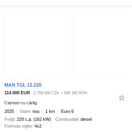
MAN TGL 12.220
114.000 EUR
2.759.000 CZK
≈ 598.300 RON
Camion cu cârlig
2025
Stare
nou
1 km
Euro 6
Forţă
220 c.p. (162 kW)
Combustibil
diesel
Formula roţilor
4x2