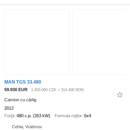
MAN TGS 33.480
59.930 EUR
1.450.000 CZK
≈ 314.400 RON
Camion cu cârlig
2012
Forţă
480 c.p. (353 kW)
Formula roţilor
6x4
Cehia, Vratimov