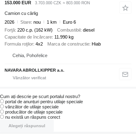
153.000 EUR
3.703.000 CZK
≈ 803.000 RON
Camion cu cârlig
2026
Stare
nou
1 km
Euro 6
Forţă
220 c.p. (162 kW)
Combustibil
diesel
Capacitate de încărcare
11.990 kg
Formula roţilor
4x2
Marca de constructie
Hiab
Cehia, Pohořelice
NAVARA ABROLLKIPPER a.s.
Cum ați descrie pe scurt portalul nostru?
portal de anunțuri pentru utilaje speciale
vânzător de utilaje speciale
producător de utilaje speciale
nu există un răspuns corect
Alegeți răspunsul