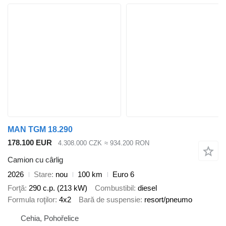
MAN TGM 18.290
178.100 EUR
4.308.000 CZK
≈ 934.200 RON
Camion cu cârlig
2026
Stare
nou
100 km
Euro 6
Forţă
290 c.p. (213 kW)
Combustibil
diesel
Formula roţilor
4x2
Bară de suspensie
resort/pneumo
Cehia, Pohořelice