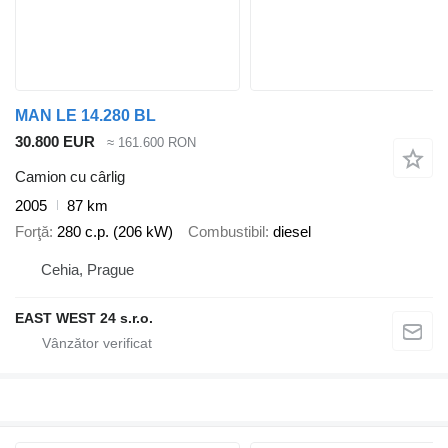
MAN LE 14.280 BL
30.800 EUR
≈ 161.600 RON
Camion cu cârlig
2005
87 km
Forţă
280 c.p. (206 kW)
Combustibil
diesel
Cehia, Prague
EAST WEST 24 s.r.o.