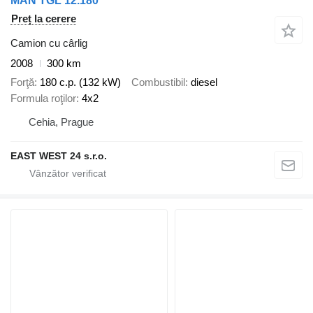
MAN TGL 12.180
Preț la cerere
Camion cu cârlig
2008
300 km
Forţă
180 c.p. (132 kW)
Combustibil
diesel
Formula roţilor
4x2
Cehia, Prague
EAST WEST 24 s.r.o.