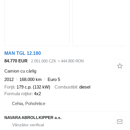
MAN TGL 12.180
84.770 EUR
2.051.000 CZK
≈ 444.800 RON
Camion cu cârlig
2012
168.000 km
Euro 5
Forţă
179 c.p. (132 kW)
Combustibil
diesel
Formula roţilor
4x2
Cehia, Pohořelice
NAVARA ABROLLKIPPER a.s.