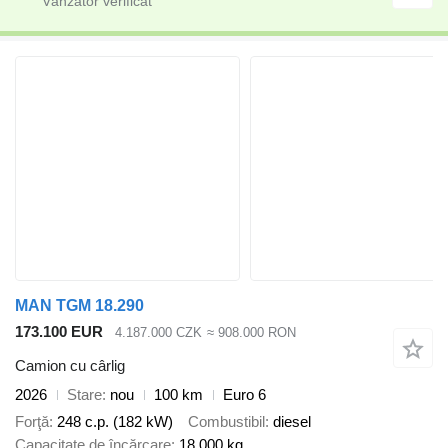
MAN TGM 18.290
173.100 EUR
4.187.000 CZK
≈ 908.000 RON
Camion cu cârlig
2026
Stare
nou
100 km
Euro 6
Forţă
248 c.p. (182 kW)
Combustibil
diesel
Capacitate de încărcare
18.000 kg