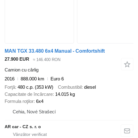
MAN TGX 33.480 6x4 Manual - Comfortshift
27.900 EUR
≈ 146.400 RON
Camion cu cârlig
2016
888.000 km
Euro 6
Forţă
480 c.p. (353 kW)
Combustibil
diesel
Capacitate de încărcare
14.015 kg
Formula roţilor
6x4
Cehia, Nové Strašecí
AR car - CZ s. r. o