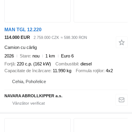
MAN TGL 12.220
114.000 EUR
2.759.000 CZK
≈ 598.300 RON
Camion cu cârlig
2026
Stare
nou
1 km
Euro 6
Forţă
220 c.p. (162 kW)
Combustibil
diesel
Capacitate de încărcare
11.990 kg
Formula roţilor
4x2
Cehia, Pohořelice
NAVARA ABROLLKIPPER a.s.