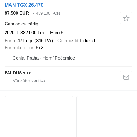
MAN TGX 26.470
87.500 EUR
≈ 459.100 RON
Camion cu cârlig
2020
382.000 km
Euro 6
Forţă
471 c.p. (346 kW)
Combustibil
diesel
Formula roţilor
6x2
Cehia, Praha - Horní Počernice
PALDUS s.r.o.