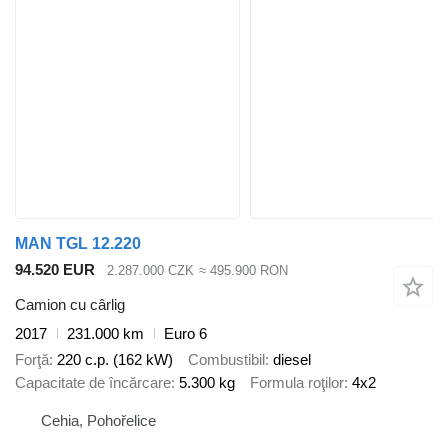
MAN TGL 12.220
94.520 EUR
2.287.000 CZK
≈ 495.900 RON
Camion cu cârlig
2017
231.000 km
Euro 6
Forţă
220 c.p. (162 kW)
Combustibil
diesel
Capacitate de încărcare
5.300 kg
Formula roţilor
4x2
Cehia, Pohořelice