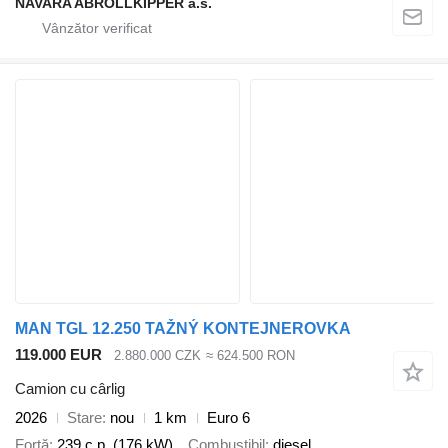
NAVARA ABROLLKIPPER a.s.
MAN TGL 12.250 TAŽNÝ KONTEJNEROVKA
119.000 EUR
2.880.000 CZK
≈ 624.500 RON
Camion cu cârlig
2026
Stare
nou
1 km
Euro 6
Forţă
239 c.p. (176 kW)
Combustibil
diesel