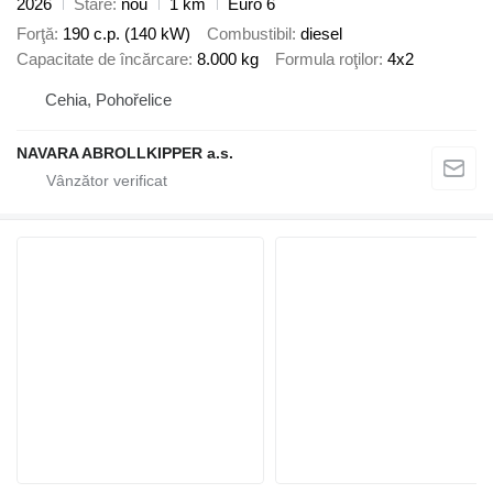
2026
Stare
nou
1 km
Euro 6
Forţă
190 c.p. (140 kW)
Combustibil
diesel
Capacitate de încărcare
8.000 kg
Formula roţilor
4x2
Cehia, Pohořelice
NAVARA ABROLLKIPPER a.s.