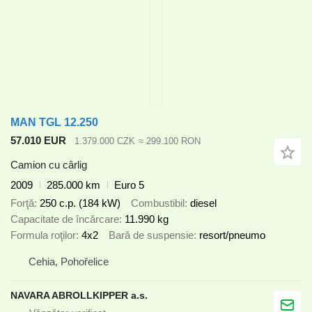
MAN TGL 12.250
57.010 EUR
1.379.000 CZK
≈ 299.100 RON
Camion cu cârlig
2009
285.000 km
Euro 5
Forţă
250 c.p. (184 kW)
Combustibil
diesel
Capacitate de încărcare
11.990 kg
Formula roţilor
4x2
Bară de suspensie
resort/pneumo
Cehia, Pohořelice
NAVARA ABROLLKIPPER a.s.