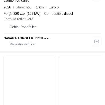
Camion cu cârlig
2026
Stare
nou
1 km
Euro 6
Forţă
220 c.p. (162 kW)
Combustibil
diesel
Formula roţilor
4x2
Cehia, Pohořelice
NAVARA ABROLLKIPPER a.s.