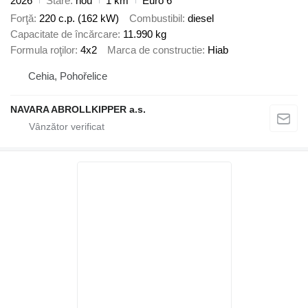
2026
Stare
nou
1 km
Euro 6
Forţă
220 c.p. (162 kW)
Combustibil
diesel
Capacitate de încărcare
11.990 kg
Formula roţilor
4x2
Marca de constructie
Hiab
Cehia, Pohořelice
NAVARA ABROLLKIPPER a.s.