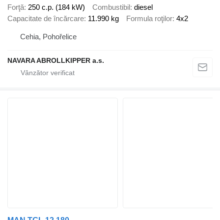
Forţă
250 c.p. (184 kW)
Combustibil
diesel
Capacitate de încărcare
11.990 kg
Formula roţilor
4x2
Cehia, Pohořelice
NAVARA ABROLLKIPPER a.s.