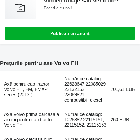
Vindeți utilaje sau vehicule?
Faceți-o cu noi!
Publicați un anunț
Prețurile pentru axe Volvo FH
Număr de catalog:
Axă pentru cap tractor
22628647 22085029
Volvo FH, FM, FMX-4
22132152
701,61 EUR
series (2013-)
22069821,
combustibil: diesel
Axă Volvo prima carcasă a
Număr de catalog:
axului pentru cap tractor
1026882 22115151,
260 EUR
Volvo FH
22115152, 22115153
Axă Volvo carcasa punții
Număr de catalog: