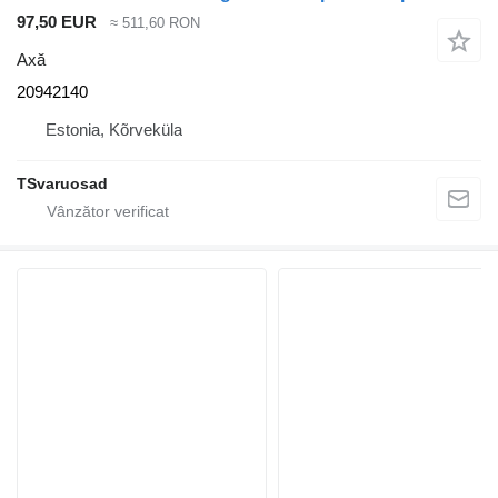
97,50 EUR
≈ 511,60 RON
Axă
20942140
Estonia, Kõrveküla
TSvaruosad