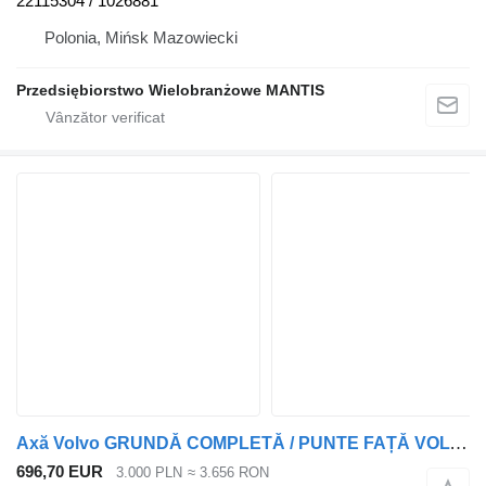
22115304 / 1026881
Polonia, Mińsk Mazowiecki
Przedsiębiorstwo Wielobranżowe MANTIS
Axă Volvo GRUNDĂ COMPLETĂ / PUNTE FAȚĂ VOLVO FH4 EURO 6 GABAȘĂ / MEGA pentru cap tractor
696,70 EUR
3.000 PLN
≈ 3.656 RON