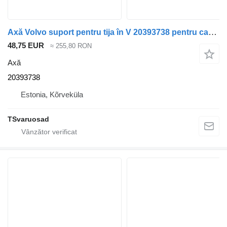
Axă Volvo suport pentru tija în V 20393738 pentru cap tractor Volvo FH13
48,75 EUR
≈ 255,80 RON
Axă
20393738
Estonia, Kõrveküla
TSvaruosad