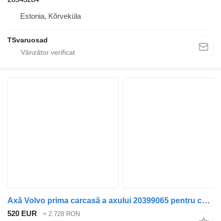
Estonia, Kõrveküla
TSvaruosad
Axă Volvo prima carcasă a axului 20399065 pentru cap tractor Volvo FH12
520 EUR
≈ 2.728 RON