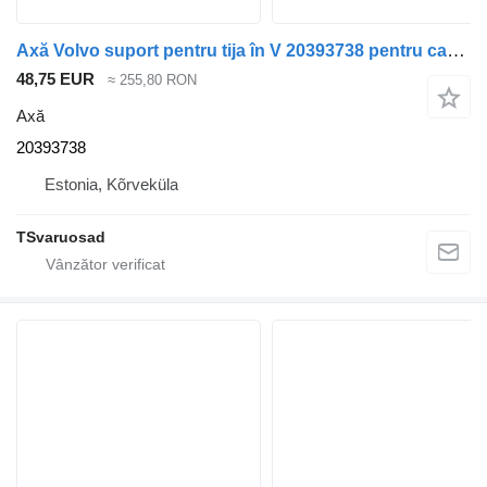
Axă Volvo suport pentru tija în V 20393738 pentru cap tractor Volvo FH13
48,75 EUR
≈ 255,80 RON
Axă
20393738
Estonia, Kõrveküla
TSvaruosad