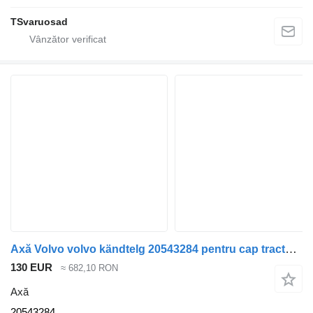
TSvaruosad
Axă Volvo volvo kändtelg 20543284 pentru cap tractor Volvo FH13
130 EUR
≈ 682,10 RON
Axă
20543284