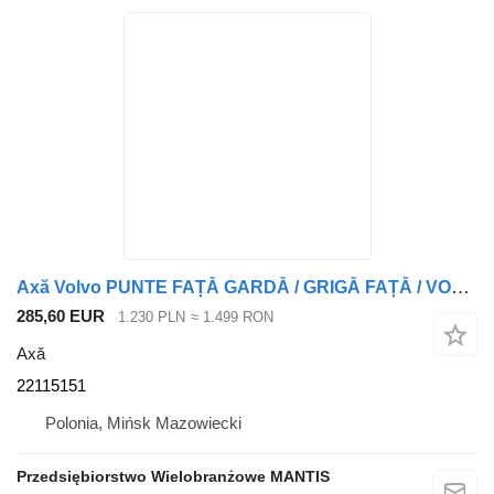
Axă Volvo PUNTE FAȚĂ GARDĂ / GRIGĂ FAȚĂ / VOLVO FH4 EURO 6 22115151 pentru cap tractor
285,60 EUR
1.230 PLN
≈ 1.499 RON
Axă
22115151
Polonia, Mińsk Mazowiecki
Przedsiębiorstwo Wielobranżowe MANTIS