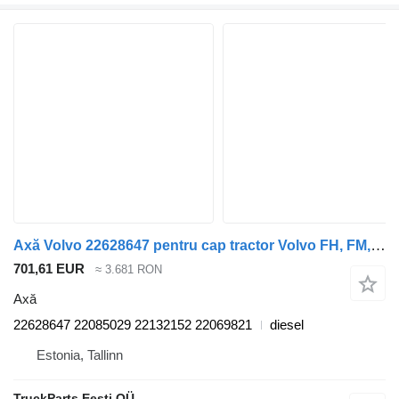
Axă Volvo 22628647 pentru cap tractor Volvo FH, FM, FMX-4 series (2013-)
701,61 EUR
≈ 3.681 RON
Axă
22628647 22085029 22132152 22069821
diesel
Estonia, Tallinn
TruckParts Eesti OÜ