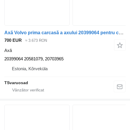
Axă Volvo prima carcasă a axului 20399064 pentru cap tractor Volvo FH12
700 EUR
≈ 3.673 RON
Axă
20399064 20581079, 20703965
Estonia, Kõrveküla
TSvaruosad