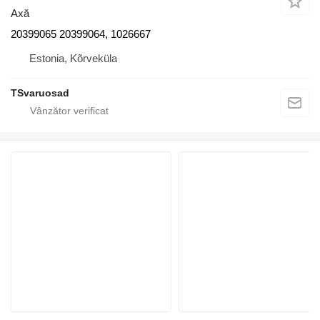
Axă
20399065 20399064, 1026667
Estonia, Kõrveküla
TSvaruosad