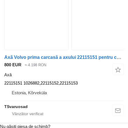
Axă Volvo prima carcasă a axului 22115151 pentru cap tractor Volvo FH
800 EUR
≈ 4.198 RON
Axă
22115151 1026882,22115152,22115153
Estonia, Kõrveküla
TSvaruosad
Nu găsiți piesa de schimb?