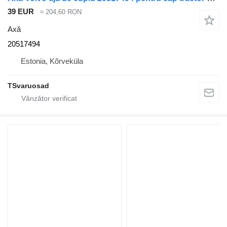
39 EUR
≈ 204,60 RON
Axă
20517494
Estonia, Kõrveküla
TSvaruosad