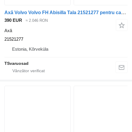
Axă Volvo Volvo FH Abisilla Tala 21521277 pentru cap tractor Volvo FH
390 EUR
≈ 2.046 RON
Axă
21521277
Estonia, Kõrveküla
TSvaruosad