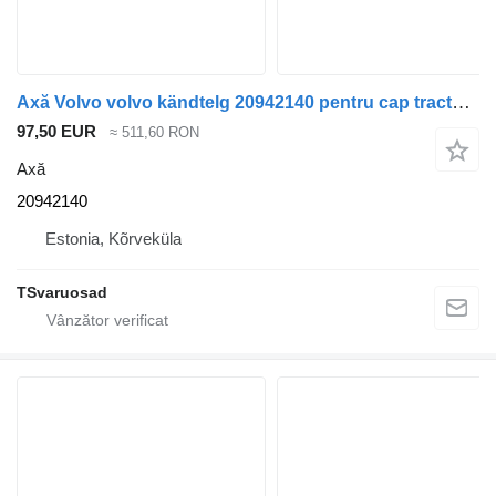
Axă Volvo volvo kändtelg 20942140 pentru cap tractor Volvo FH
97,50 EUR
≈ 511,60 RON
Axă
20942140
Estonia, Kõrveküla
TSvaruosad