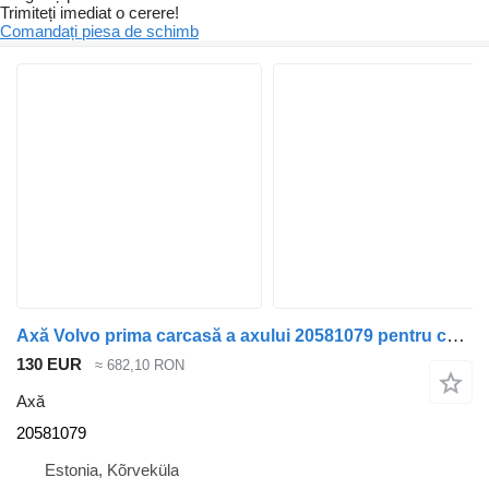
Trimiteți imediat o cerere!
Comandați piesa de schimb
Axă Volvo prima carcasă a axului 20581079 pentru cap tractor Volvo FH13
130 EUR
≈ 682,10 RON
Axă
20581079
Estonia, Kõrveküla