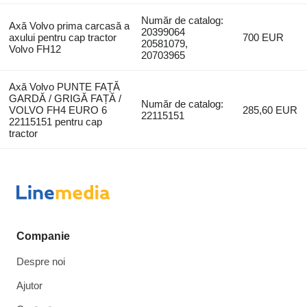
Număr de catalog:
Axă Volvo prima carcasă a
20399064
axului pentru cap tractor
700 EUR
20581079,
Volvo FH12
20703965
Axă Volvo PUNTE FAȚĂ
GARDĂ / GRIGĂ FAȚĂ /
Număr de catalog:
VOLVO FH4 EURO 6
285,60 EUR
22115151
22115151 pentru cap
tractor
Companie
Despre noi
Ajutor