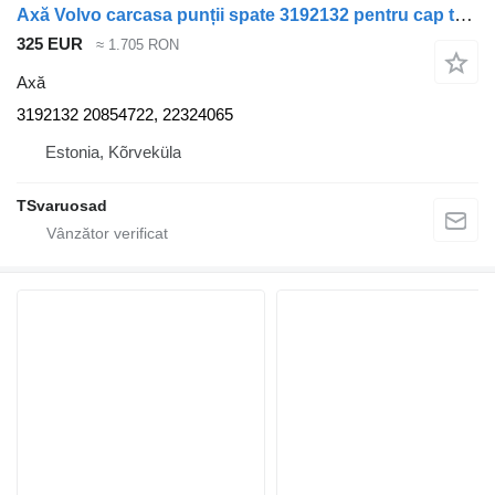
Axă Volvo carcasa punții spate 3192132 pentru cap tractor Volvo FH12
325 EUR
≈ 1.705 RON
Axă
3192132 20854722, 22324065
Estonia, Kõrveküla
TSvaruosad