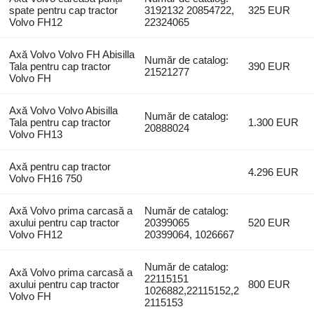
spate pentru cap tractor
3192132 20854722,
325 EUR
Volvo FH12
22324065
Axă Volvo Volvo FH Abisilla
Număr de catalog:
Tala pentru cap tractor
390 EUR
21521277
Volvo FH
Axă Volvo Volvo Abisilla
Număr de catalog:
Tala pentru cap tractor
1.300 EUR
20888024
Volvo FH13
Axă pentru cap tractor
4.296 EUR
Volvo FH16 750
Axă Volvo prima carcasă a
Număr de catalog:
axului pentru cap tractor
20399065
520 EUR
Volvo FH12
20399064, 1026667
Număr de catalog:
Axă Volvo prima carcasă a
22115151
axului pentru cap tractor
800 EUR
1026882,22115152,2
Volvo FH
2115153