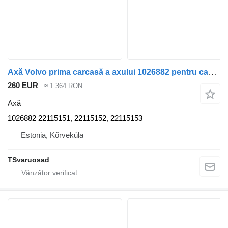
Axă Volvo prima carcasă a axului 1026882 pentru cap tractor Volvo FH
260 EUR
≈ 1.364 RON
Axă
1026882 22115151, 22115152, 22115153
Estonia, Kõrveküla
TSvaruosad