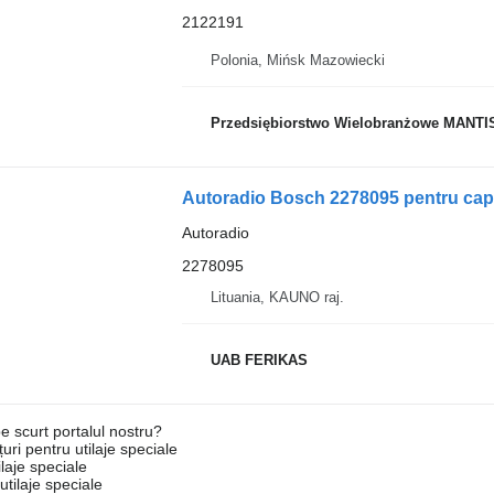
2122191
Polonia, Mińsk Mazowiecki
Przedsiębiorstwo Wielobranżowe MANTI
Autoradio Bosch 2278095 pentru cap
Autoradio
2278095
Lituania, KAUNO raj.
UAB FERIKAS
e scurt portalul nostru?
uri pentru utilaje speciale
laje speciale
tilaje speciale