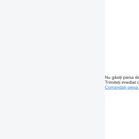
Nu găsiți piesa 
Trimiteți imediat 
Comandați piesa