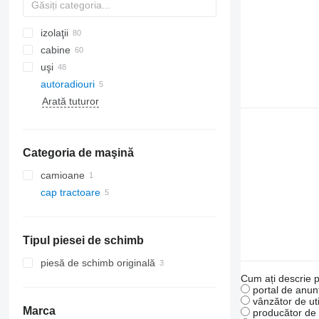
izolaţii
cabine
uşi
autoradiouri
radiatoare aer condiționat
geamuri laterale
Arată tuturor
furtunuri aer condiționat
acoperișuri panoramice
compresoare clima
aer conditionat auto
Categoria de maşină
alte piese de aparate de climatizare
camioane
cap tractoare
Tipul piesei de schimb
piesă de schimb originală
Cum ați descrie p
portal de anunț
vânzător de uti
Marca
producător de u