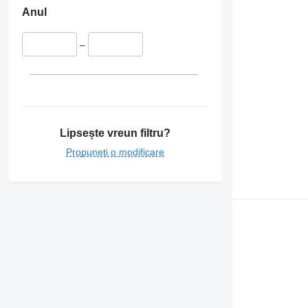
Anul
–
Lipsește vreun filtru?
Propuneți o modificare