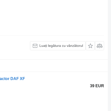
Luați legătura cu vânzătorul
ractor DAF XF
39 EUR