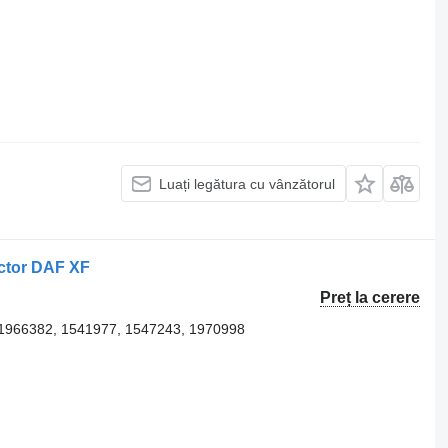
Luați legătura cu vânzătorul
actor DAF XF
Preț la cerere
1966382, 1541977, 1547243, 1970998