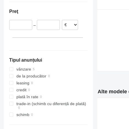
Lituania
Preţ
Estonia
–
Tipul anunțului
vânzare
de la producător
leasing
credit
Alte modele 
plată în rate
trade-in (schimb cu diferență de plată)
schimb