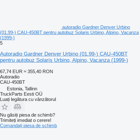
autoradio Gardner Denver Urbino
(01.99-) CAU-450BT pentru autobuz Solaris Urbino, Alpino, Vacanza
(1999-)
5
Autoradio Gardner Denver Urbino (01.99-) CAU-450BT
pentru autobuz Solaris Urbino, Alpino, Vacanza (1999-)
67,74 EUR
≈ 355,40 RON
Autoradio
CAU-450BT
Estonia, Tallinn
TruckParts Eesti OÜ
Luați legătura cu vânzătorul
Nu găsiți piesa de schimb?
Trimiteți imediat o cerere!
Comandați piesa de schimb