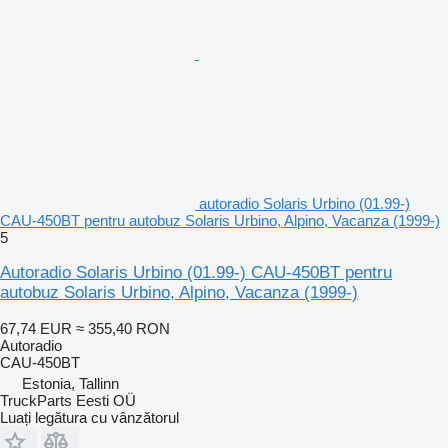
autoradio Solaris Urbino (01.99-)
CAU-450BT pentru autobuz Solaris Urbino, Alpino, Vacanza (1999-)
5
Autoradio Solaris Urbino (01.99-) CAU-450BT pentru
autobuz Solaris Urbino, Alpino, Vacanza (1999-)
67,74 EUR
≈ 355,40 RON
Autoradio
CAU-450BT
Estonia, Tallinn
TruckParts Eesti OÜ
Luați legătura cu vânzătorul