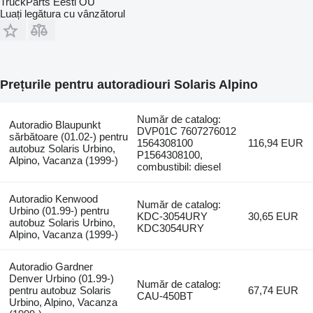
TruckParts Eesti OÜ
Luați legătura cu vânzătorul
Prețurile pentru autoradiouri Solaris Alpino
Număr de catalog:
Autoradio Blaupunkt
DVP01C 7607276012
sărbătoare (01.02-) pentru
1564308100
116,94 EUR
autobuz Solaris Urbino,
P1564308100,
Alpino, Vacanza (1999-)
combustibil: diesel
Autoradio Kenwood
Număr de catalog:
Urbino (01.99-) pentru
KDC-3054URY
30,65 EUR
autobuz Solaris Urbino,
KDC3054URY
Alpino, Vacanza (1999-)
Autoradio Gardner
Denver Urbino (01.99-)
Număr de catalog:
pentru autobuz Solaris
67,74 EUR
CAU-450BT
Urbino, Alpino, Vacanza