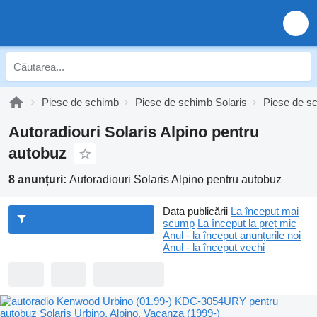
Piese de schimb
Piese de schimb Solaris
Piese de sc
Autoradiouri Solaris Alpino pentru
autobuz
8 anunțuri:
Autoradiouri Solaris Alpino pentru autobuz
Data publicării
La început mai
scump
La început la preț mic
Anul - la început anunțurile noi
Anul - la început vechi