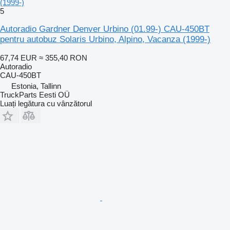
(1999-)
5
Autoradio Gardner Denver Urbino (01.99-) CAU-450BT
pentru autobuz Solaris Urbino, Alpino, Vacanza (1999-)
67,74 EUR
≈ 355,40 RON
Autoradio
CAU-450BT
Estonia, Tallinn
TruckParts Eesti OÜ
Luați legătura cu vânzătorul