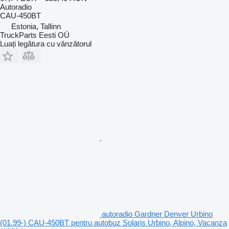
Autoradio
CAU-450BT
Estonia, Tallinn
TruckParts Eesti OÜ
Luați legătura cu vânzătorul
autoradio Gardner Denver Urbino
(01.99-) CAU-450BT pentru autobuz Solaris Urbino, Alpino, Vacanza