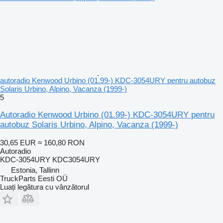
autoradio Kenwood Urbino (01.99-) KDC-3054URY pentru autobuz
Solaris Urbino, Alpino, Vacanza (1999-)
5
Autoradio Kenwood Urbino (01.99-) KDC-3054URY pentru
autobuz Solaris Urbino, Alpino, Vacanza (1999-)
30,65 EUR
≈ 160,80 RON
Autoradio
KDC-3054URY KDC3054URY
Estonia, Tallinn
TruckParts Eesti OÜ
Luați legătura cu vânzătorul