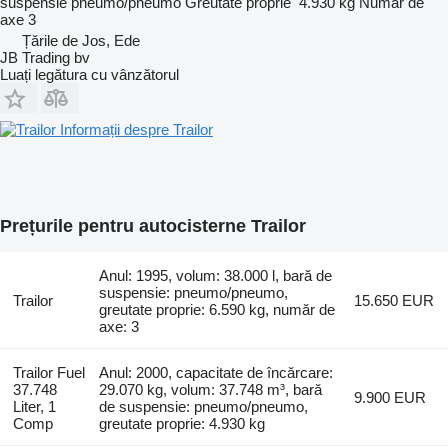
suspensie
pneumo/pneumo
Greutate proprie
4.930 kg
Număr de
axe
3
Țările de Jos, Ede
JB Trading bv
Luați legătura cu vânzătorul
Informații despre Trailor
Prețurile pentru autocisterne Trailor
Anul: 1995, volum: 38.000 l, bară de
suspensie: pneumo/pneumo,
Trailor
15.650 EUR
greutate proprie: 6.590 kg, număr de
axe: 3
Trailor Fuel
Anul: 2000, capacitate de încărcare:
37.748
29.070 kg, volum: 37.748 m³, bară
9.900 EUR
Liter, 1
de suspensie: pneumo/pneumo,
Comp
greutate proprie: 4.930 kg