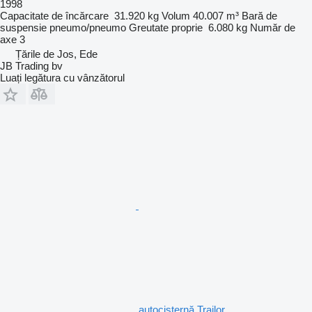
1998
Capacitate de încărcare
31.920 kg
Volum
40.007 m³
Bară de
suspensie
pneumo/pneumo
Greutate proprie
6.080 kg
Număr de
axe
3
Țările de Jos, Ede
JB Trading bv
Luați legătura cu vânzătorul
autocisternă Trailor