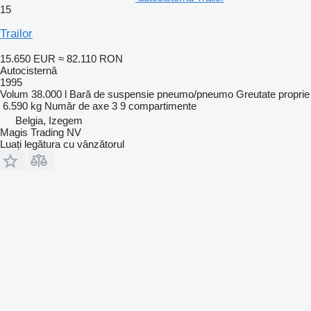
15
Trailor
15.650 EUR
≈ 82.110 RON
Autocisternă
1995
Volum
38.000 l
Bară de suspensie
pneumo/pneumo
Greutate proprie
6.590 kg
Număr de axe
3
9 compartimente
Belgia, Izegem
Magis Trading NV
Luați legătura cu vânzătorul