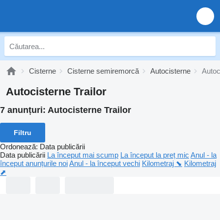
Cisterne
Cisterne semiremorcă
Autocisterne
Autoc
Autocisterne Trailor
7 anunțuri:
Autocisterne Trailor
Filtru
Ordonează
:
Data publicării
Data publicării
La început mai scump
La început la preț mic
Anul - la
început anunțurile noi
Anul - la început vechi
Kilometraj ⬊
Kilometraj
⬈