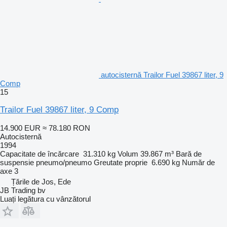
autocisternă Trailor Fuel 39867 liter, 9
Comp
15
Trailor Fuel 39867 liter, 9 Comp
14.900 EUR
≈ 78.180 RON
Autocisternă
1994
Capacitate de încărcare
31.310 kg
Volum
39.867 m³
Bară de
suspensie
pneumo/pneumo
Greutate proprie
6.690 kg
Număr de
axe
3
Țările de Jos, Ede
JB Trading bv
Luați legătura cu vânzătorul