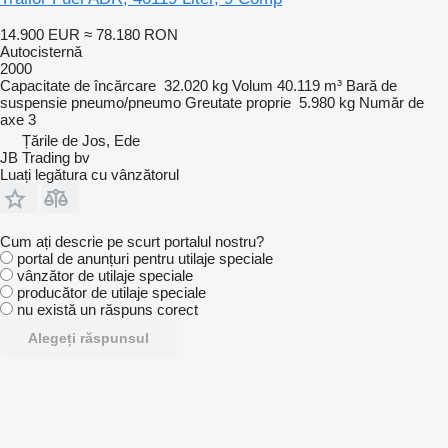
14.900 EUR
≈ 78.180 RON
Autocisternă
2000
Capacitate de încărcare
32.020 kg
Volum
40.119 m³
Bară de
suspensie
pneumo/pneumo
Greutate proprie
5.980 kg
Număr de
axe
3
Țările de Jos, Ede
JB Trading bv
Luați legătura cu vânzătorul
Cum ați descrie pe scurt portalul nostru?
portal de anunțuri pentru utilaje speciale
vânzător de utilaje speciale
producător de utilaje speciale
nu există un răspuns corect
Alegeți răspunsul