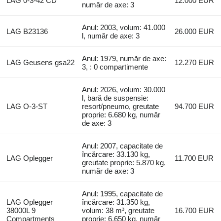
LAG 0-3-42 CD
12.000 EUR
număr de axe: 3
Anul: 2003, volum: 41.000
LAG B23136
26.000 EUR
l, număr de axe: 3
Anul: 1979, număr de axe:
LAG Geusens gsa22
12.270 EUR
3, : 0 compartimente
Anul: 2026, volum: 30.000
l, bară de suspensie:
LAG O-3-ST
resort/pneumo, greutate
94.700 EUR
proprie: 6.680 kg, număr
de axe: 3
Anul: 2007, capacitate de
încărcare: 33.130 kg,
LAG Oplegger
11.700 EUR
greutate proprie: 5.870 kg,
număr de axe: 3
Anul: 1995, capacitate de
LAG Oplegger
încărcare: 31.350 kg,
38000L 9
volum: 38 m³, greutate
16.700 EUR
Compartments
proprie: 6.650 kg, număr