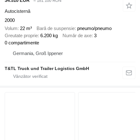
34.510 EUR
≈ 181.100 RON
Autocisternă
2000
Volum
22 m³
Bară de suspensie
pneumo/pneumo
Greutate proprie
6.200 kg
Număr de axe
3
0 compartimente
Germania, Groß Ippener
T&TL Truck und Trailer Logistics GmbH