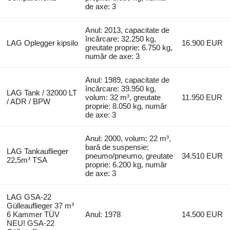
de axe: 3
Anul: 2013, capacitate de
încărcare: 32.250 kg,
LAG Oplegger kipsilo
16.900 EUR
greutate proprie: 6.750 kg,
număr de axe: 3
Anul: 1989, capacitate de
încărcare: 39.950 kg,
LAG Tank / 32000 LT
volum: 32 m³, greutate
11.950 EUR
/ ADR / BPW
proprie: 8.050 kg, număr
de axe: 3
Anul: 2000, volum: 22 m³,
bară de suspensie:
LAG Tankauflieger
pneumo/pneumo, greutate
34.510 EUR
22,5m³ TSA
proprie: 6.200 kg, număr
de axe: 3
LAG GSA-22
Gülleauflieger 37 m³
6 Kammer TÜV
Anul: 1978
14.500 EUR
NEU! GSA-22