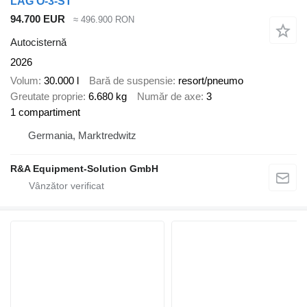
LAG O-3-ST
94.700 EUR
≈ 496.900 RON
Autocisternă
2026
Volum
30.000 l
Bară de suspensie
resort/pneumo
Greutate proprie
6.680 kg
Număr de axe
3
1 compartiment
Germania, Marktredwitz
R&A Equipment-Solution GmbH