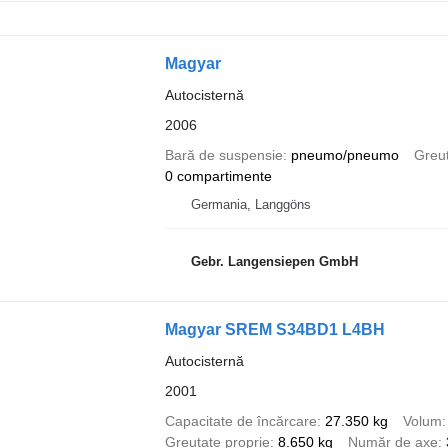
Magyar
Autocisternă
2006
Bară de suspensie
pneumo/pneumo
Greut
0 compartimente
Germania, Langgöns
Gebr. Langensiepen GmbH
Magyar SREM S34BD1 L4BH
Autocisternă
2001
Capacitate de încărcare
27.350 kg
Volum
Greutate proprie
8.650 kg
Număr de axe