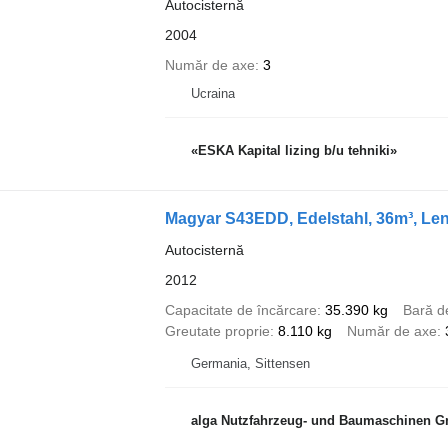
Autocisternă
2004
Număr de axe
3
Ucraina
«ESKA Kapital lizing b/u tehniki»
Magyar S43EDD, Edelstahl, 36m³, Len
Autocisternă
2012
Capacitate de încărcare
35.390 kg
Bară d
Greutate proprie
8.110 kg
Număr de axe
Germania, Sittensen
alga Nutzfahrzeug- und Baumaschinen 