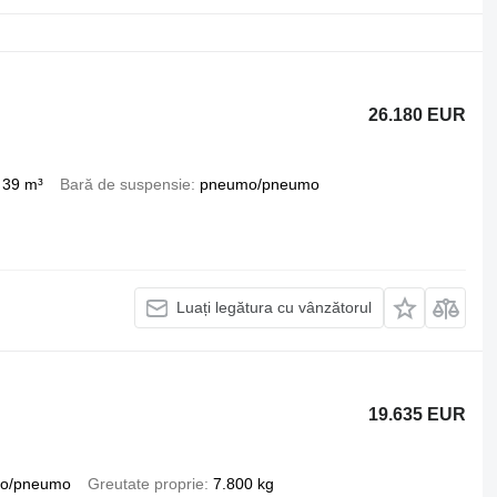
26.180 EUR
39 m³
Bară de suspensie
pneumo/pneumo
Luați legătura cu vânzătorul
19.635 EUR
o/pneumo
Greutate proprie
7.800 kg