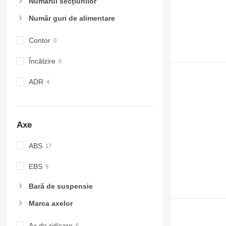
Numărul secţiunilor
Număr guri de alimentare
Contor
Încălzire
ADR
Axe
ABS
EBS
Bară de suspensie
Marca axelor
Ax de ridicare