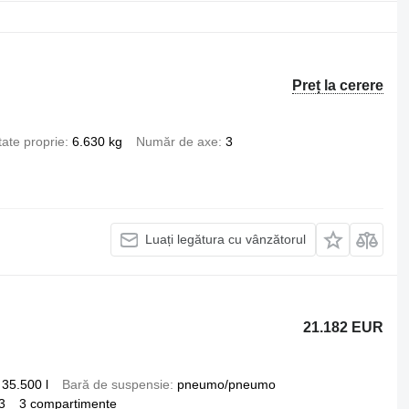
Preț la cerere
ate proprie
6.630 kg
Număr de axe
3
Luați legătura cu vânzătorul
21.182 EUR
35.500 l
Bară de suspensie
pneumo/pneumo
3
3 compartimente