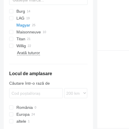
Burg
T-series
SAPL
LAG
ADR
SOA
TSA
TSA
SSK
Magyar
BPDO
STB
0-3
Maisonneuve
BPO
GSA
S-series
Titan
O-3
SR
SA
TS
SF
S38SDA
Willig
SK
ADR
SR34
Arată tuturor
Locul de amplasare
Căutare într-o rază de
România
Europa
altele
Germania
Țările de Jos
Ucraina