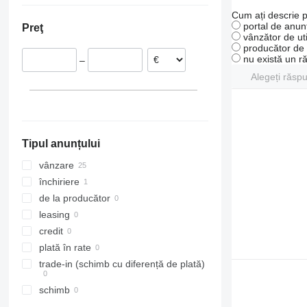
Belgia
Cum ați descrie p
portal de anunț
Preţ
Franţa
vânzător de uti
producător de u
nu există un r
–
Alegeți răsp
Tipul anunțului
vânzare
închiriere
de la producător
leasing
credit
plată în rate
trade-in (schimb cu diferență de plată)
schimb