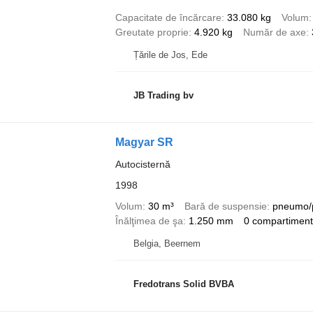
Capacitate de încărcare
33.080 kg
Volum
Greutate proprie
4.920 kg
Număr de axe
Țările de Jos, Ede
JB Trading bv
Magyar SR
Autocisternă
1998
Volum
30 m³
Bară de suspensie
pneumo/
Înălţimea de şa
1.250 mm
0 compartimen
Belgia, Beernem
Fredotrans Solid BVBA