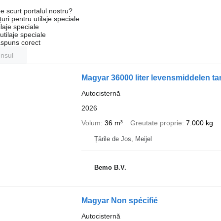
e scurt portalul nostru?
uri pentru utilaje speciale
laje speciale
tilaje speciale
ăspuns corect
unsul
Magyar 36000 liter levensmiddele
Autocisternă
2026
Volum
36 m³
Greutate proprie
7.000 kg
Țările de Jos, Meijel
Bemo B.V.
Magyar Non spécifié
Autocisternă