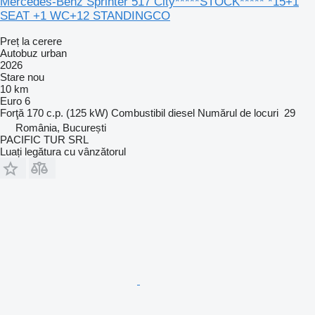
Mercedes-Benz Sprinter 517 City*****STOCK***** *15+1
SEAT +1 WC+12 STANDINGCO
Preț la cerere
Autobuz urban
2026
Stare
nou
10 km
Euro 6
Forţă
170 c.p. (125 kW)
Combustibil
diesel
Numărul de locuri
29
România, București
PACIFIC TUR SRL
Luați legătura cu vânzătorul