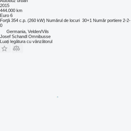
Autobuz urban
2015
444.000 km
Euro 6
Forţă
354 c.p. (260 kW)
Numărul de locuri
30+1
Număr portiere
2-2-
0
Germania, Velden/Vils
Josef Schandl Omnibusse
Luați legătura cu vânzătorul