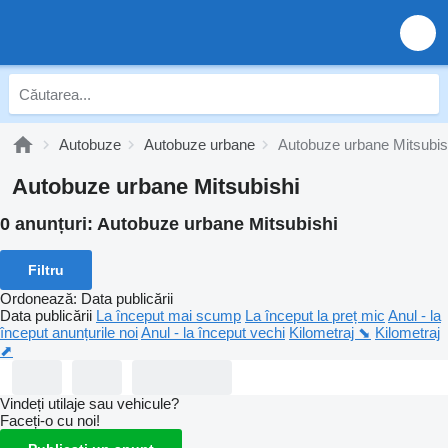
Autobuze
Autobuze urbane
Autobuze urbane Mitsubis
Autobuze urbane Mitsubishi
0 anunțuri:
Autobuze urbane Mitsubishi
Filtru
Ordonează
:
Data publicării
Data publicării
La început mai scump
La început la preț mic
Anul - la
început anunțurile noi
Anul - la început vechi
Kilometraj ⬊
Kilometraj
⬈
Vindeți utilaje sau vehicule?
Faceți-o cu noi!