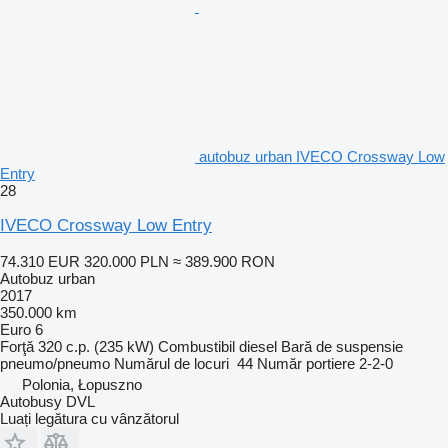
autobuz urban IVECO Crossway Low
Entry
28
IVECO Crossway Low Entry
74.310 EUR
320.000 PLN
≈ 389.900 RON
Autobuz urban
2017
350.000 km
Euro 6
Forţă
320 c.p. (235 kW)
Combustibil
diesel
Bară de suspensie
pneumo/pneumo
Numărul de locuri
44
Număr portiere
2-2-0
Polonia, Łopuszno
Autobusy DVL
Luați legătura cu vânzătorul