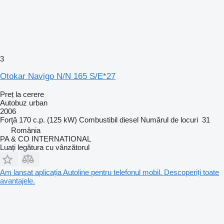
3
Otokar Navigo N/N 165 S/E*27
Preț la cerere
Autobuz urban
2006
Forţă
170 c.p. (125 kW)
Combustibil
diesel
Numărul de locuri
31
România
PA & CO INTERNATIONAL
Luați legătura cu vânzătorul
Am lansat aplicația Autoline pentru telefonul mobil. Descoperiți toate
avantajele.