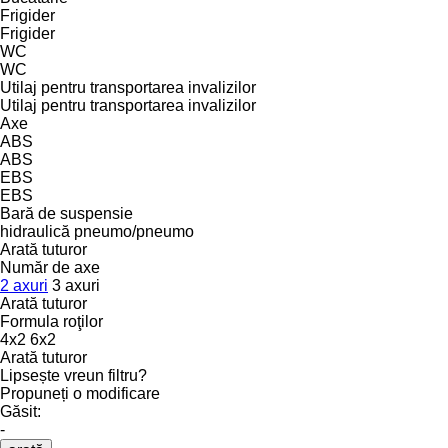
Frigider
Frigider
WC
WC
Utilaj pentru transportarea invalizilor
Utilaj pentru transportarea invalizilor
Axe
ABS
ABS
EBS
EBS
Bară de suspensie
hidraulică
pneumo/pneumo
Arată tuturor
Număr de axe
2 axuri
3 axuri
Arată tuturor
Formula roţilor
4x2
6x2
Arată tuturor
Lipsește vreun filtru?
Propuneți o modificare
Găsit:
-