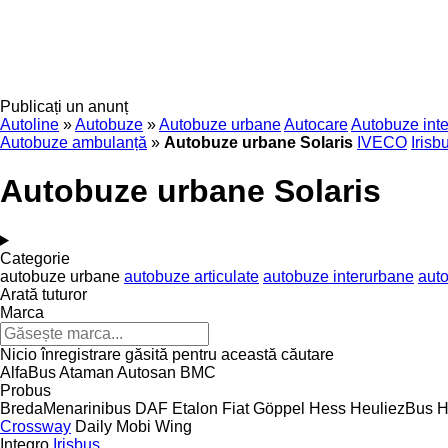
Publicați un anunț
Autoline
»
Autobuze
»
Autobuze urbane
Autocare
Autobuze int
Autobuze ambulanță
»
Autobuze urbane Solaris
IVECO
Irisb
Autobuze urbane Solaris
Categorie
autobuze urbane
autobuze articulate
autobuze interurbane
aut
Arată tuturor
Marca
Nicio înregistrare găsită pentru această căutare
AlfaBus
Ataman
Autosan
BMC
Probus
BredaMenarinibus
DAF
Etalon
Fiat
Göppel
Hess
HeuliezBus
H
Crossway
Daily
Mobi
Wing
Integro
Irisbus