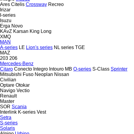
Ares
Citelis
Crossway
Recreo
Irizar
I-series
Isuzu
Erga
Novo
KAvZ
Karsan
King Long
XMQ
MAN
A-series
LE
Lion's series
NL series
TGE
MAZ
203
206
Mercedes-Benz
Citaro
Conecto
Integro
Intouro
MB
O-series
S-Class
Sprinter
Mitsubishi Fuso
Neoplan
Nissan
Civilian
Optare
Otokar
Navigo
Vectio
Renault
Master
SOR
Scania
Interlink
K-series
Vest
Setra
S-series
Solaris
Alpino
Urbino