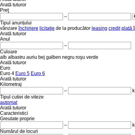
Arată tuturor
Preţ
–
Tipul anunțului
vânzare
închiriere
licitaţie
de la producător
leasing
credit
plată î
Arată tuturor
Anul
–
Culoare
alb
albastru
auriu
bej
galben
negru
roşu
verde
Arată tuturor
Euro
Euro 4
Euro 5
Euro 6
Arată tuturor
Kilometraj
–
Tipul cutiei de viteze
automat
Arată tuturor
Caracteristici
Greutate proprie
–
k
Numărul de locuri