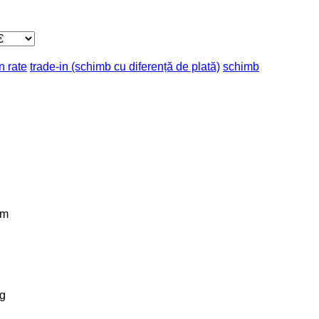
n rate
trade-in (schimb cu diferență de plată)
schimb
km
g