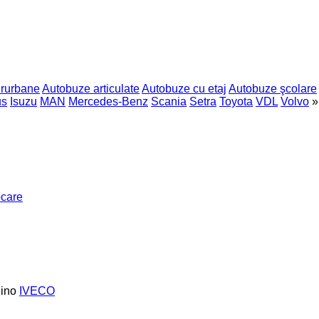
erurbane
Autobuze articulate
Autobuze cu etaj
Autobuze şcolare
us
Isuzu
MAN
Mercedes-Benz
Scania
Setra
Toyota
VDL
Volvo
»
ocare
ino
IVECO