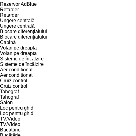
Rezervor AdBlue
Retarder
Retarder
Ungere centrală
Ungere centrală
Blocare diferenţialului
Blocare diferenţialului
Cabină
Volan pe dreapta
Volan pe dreapta
Sisteme de încălzire
Sisteme de încălzire
Aer conditionat
Aer conditionat
Cruiz control
Cruiz control
Tahograf
Tahograf
Salon
Loc pentru ghid
Loc pentru ghid
TV/Video
TV/Video
Bucătărie
Bucătărie