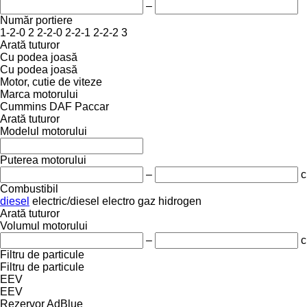
–
Număr portiere
1-2-0
2
2-2-0
2-2-1
2-2-2
3
Arată tuturor
Cu podea joasă
Cu podea joasă
Motor, cutie de viteze
Marca motorului
Cummins
DAF
Paccar
Arată tuturor
Modelul motorului
Puterea motorului
–
c
Combustibil
diesel
electric/diesel
electro
gaz
hidrogen
Arată tuturor
Volumul motorului
–
c
Filtru de particule
Filtru de particule
EEV
EEV
Rezervor AdBlue