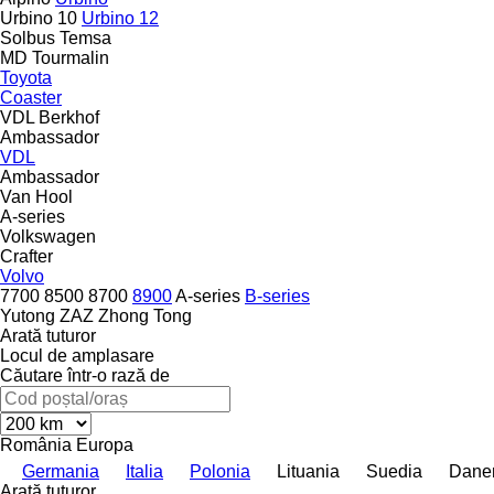
Urbino 10
Urbino 12
Solbus
Temsa
MD
Tourmalin
Toyota
Coaster
VDL Berkhof
Ambassador
VDL
Ambassador
Van Hool
A-series
Volkswagen
Crafter
Volvo
7700
8500
8700
8900
A-series
B-series
Yutong
ZAZ
Zhong Tong
Arată tuturor
Locul de amplasare
Căutare într-o rază de
România
Europa
Germania
Italia
Polonia
Lituania
Suedia
Dane
Arată tuturor