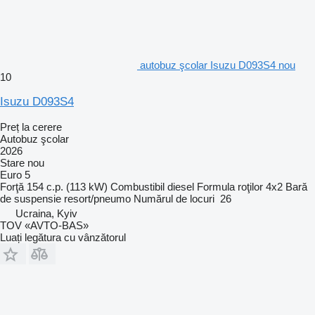
autobuz şcolar Isuzu D093S4 nou
10
Isuzu D093S4
Preț la cerere
Autobuz şcolar
2026
Stare
nou
Euro 5
Forţă
154 c.p. (113 kW)
Combustibil
diesel
Formula roţilor
4x2
Bară
de suspensie
resort/pneumo
Numărul de locuri
26
Ucraina, Kyiv
TOV «AVTO-BAS»
Luați legătura cu vânzătorul