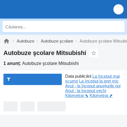
Autobuze
Autobuze şcolare
Autobuze şcolare Mitsubi
Autobuze şcolare Mitsubishi
1 anunț:
Autobuze şcolare Mitsubishi
Data publicării
La început mai
scump
La început la preț mic
Anul - la început anunțurile noi
Anul - la început vechi
Kilometraj ⬊
Kilometraj ⬈