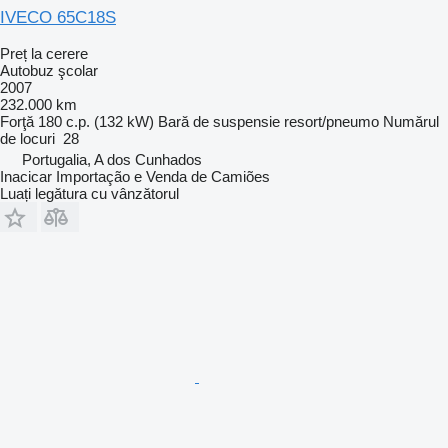
IVECO 65C18S
Preț la cerere
Autobuz şcolar
2007
232.000 km
Forţă
180 c.p. (132 kW)
Bară de suspensie
resort/pneumo
Numărul
de locuri
28
Portugalia, A dos Cunhados
Inacicar Importação e Venda de Camiões
Luați legătura cu vânzătorul