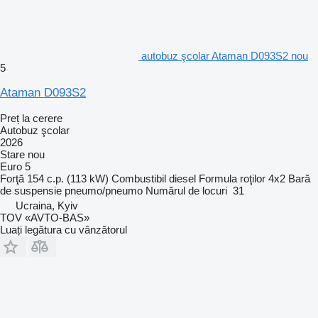
autobuz şcolar Ataman D093S2 nou
5
Ataman D093S2
Preț la cerere
Autobuz şcolar
2026
Stare
nou
Euro 5
Forţă
154 c.p. (113 kW)
Combustibil
diesel
Formula roţilor
4x2
Bară
de suspensie
pneumo/pneumo
Numărul de locuri
31
Ucraina, Kyiv
TOV «AVTO-BAS»
Luați legătura cu vânzătorul