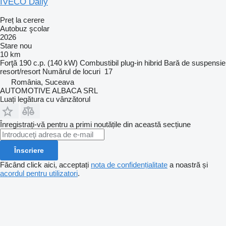
IVECO Daily
Preț la cerere
Autobuz şcolar
2026
Stare
nou
10 km
Forţă
190 c.p. (140 kW)
Combustibil
plug-in hibrid
Bară de suspensie
resort/resort
Numărul de locuri
17
România, Suceava
AUTOMOTIVE ALBACA SRL
Luați legătura cu vânzătorul
Înregistrați-vă pentru a primi noutățile din această secțiune
Înscriere
Făcând click aici, acceptați
nota de confidențialitate
a noastră și
acordul pentru utilizatori
.