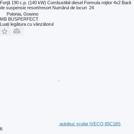
Forţă
190 c.p. (140 kW)
Combustibil
diesel
Formula roţilor
4x2
Bară
de suspensie
resort/resort
Numărul de locuri
24
Polonia, Gowino
MB BUSPERFECT
Luați legătura cu vânzătorul
autobuz şcolar IVECO 65C18S
6