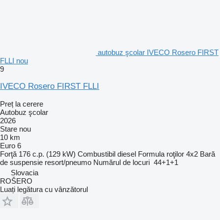
autobuz şcolar IVECO Rosero FIRST
FLLI nou
9
IVECO Rosero FIRST FLLI
Preț la cerere
Autobuz şcolar
2026
Stare
nou
10 km
Euro 6
Forţă
176 c.p. (129 kW)
Combustibil
diesel
Formula roţilor
4x2
Bară
de suspensie
resort/pneumo
Numărul de locuri
44+1+1
Slovacia
ROŠERO
Luați legătura cu vânzătorul