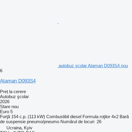
autobuz şcolar Ataman D093S4 nou
6
Ataman D093S4
Preț la cerere
Autobuz şcolar
2026
Stare
nou
Euro 5
Forţă
154 c.p. (113 kW)
Combustibil
diesel
Formula roţilor
4x2
Bară
de suspensie
pneumo/pneumo
Numărul de locuri
26
Ucraina, Kyiv