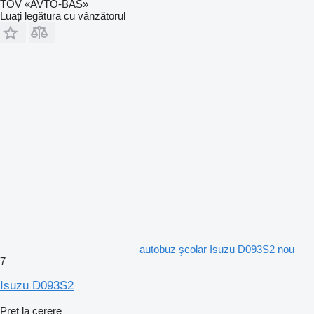
TOV «AVTO-BAS»
Luați legătura cu vânzătorul
autobuz şcolar Isuzu D093S2 nou
7
Isuzu D093S2
Preț la cerere