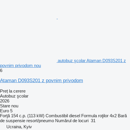
autobuz şcolar Ataman D093S201 z
povnim privodom nou
6
Ataman D093S201 z povnim privodom
Preț la cerere
Autobuz şcolar
2026
Stare
nou
Euro 5
Forţă
154 c.p. (113 kW)
Combustibil
diesel
Formula roţilor
4x2
Bară
de suspensie
resort/pneumo
Numărul de locuri
31
Ucraina, Kyiv