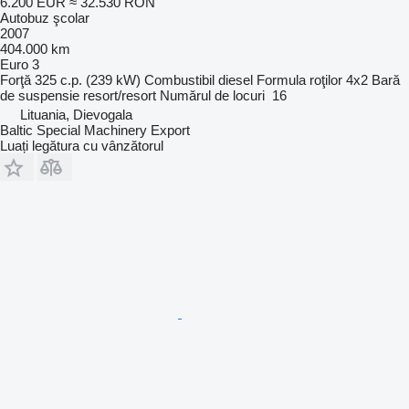
6.200 EUR
≈ 32.530 RON
Autobuz şcolar
2007
404.000 km
Euro 3
Forţă
325 c.p. (239 kW)
Combustibil
diesel
Formula roţilor
4x2
Bară
de suspensie
resort/resort
Numărul de locuri
16
Lituania, Dievogala
Baltic Special Machinery Export
Luați legătura cu vânzătorul