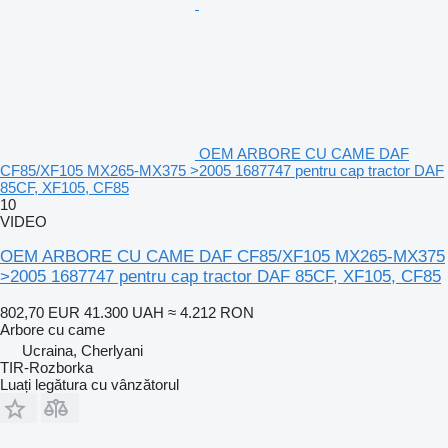
OEM ARBORE CU CAME DAF
CF85/XF105 MX265-MX375 >2005 1687747 pentru cap tractor DAF
85CF, XF105, CF85
10
VIDEO
OEM ARBORE CU CAME DAF CF85/XF105 MX265-MX375
>2005 1687747 pentru cap tractor DAF 85CF, XF105, CF85
802,70 EUR
41.300 UAH
≈ 4.212 RON
Arbore cu came
Ucraina, Cherlyani
TIR-Rozborka
Luați legătura cu vânzătorul