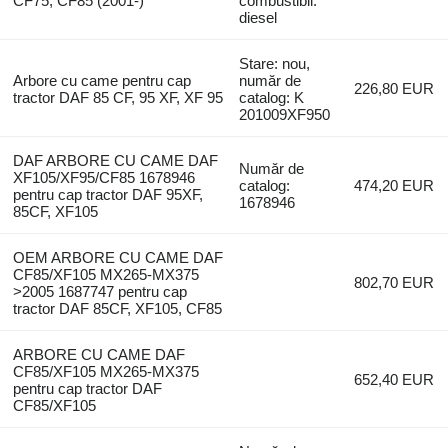
CF75, CF85 (2001-)
combustibil:
diesel
Stare: nou,
Arbore cu came pentru cap
număr de
226,80 EUR
tractor DAF 85 CF, 95 XF, XF 95
catalog: K
201009XF950
DAF ARBORE CU CAME DAF
Număr de
XF105/XF95/CF85 1678946
catalog:
474,20 EUR
pentru cap tractor DAF 95XF,
1678946
85CF, XF105
OEM ARBORE CU CAME DAF
CF85/XF105 MX265-MX375
802,70 EUR
>2005 1687747 pentru cap
tractor DAF 85CF, XF105, CF85
ARBORE CU CAME DAF
CF85/XF105 MX265-MX375
652,40 EUR
pentru cap tractor DAF
CF85/XF105