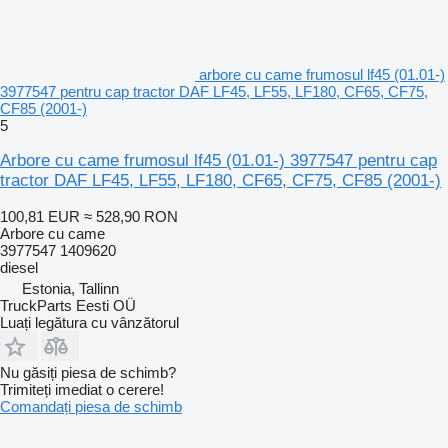
arbore cu came frumosul lf45 (01.01-)
3977547 pentru cap tractor DAF LF45, LF55, LF180, CF65, CF75,
CF85 (2001-)
5
Arbore cu came frumosul lf45 (01.01-) 3977547 pentru cap
tractor DAF LF45, LF55, LF180, CF65, CF75, CF85 (2001-)
100,81 EUR
≈ 528,90 RON
Arbore cu came
3977547 1409620
diesel
Estonia, Tallinn
TruckParts Eesti OÜ
Luați legătura cu vânzătorul
Nu găsiți piesa de schimb?
Trimiteți imediat o cerere!
Comandați piesa de schimb