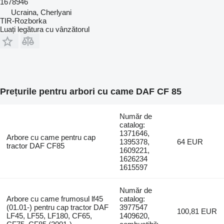
1678946
Ucraina, Cherlyani
TIR-Rozborka
Luați legătura cu vânzătorul
Prețurile pentru arbori cu came DAF CF 85
Număr de
catalog:
1371646,
Arbore cu came pentru cap
1395378,
64 EUR
tractor DAF CF85
1609221,
1626234
1615597
Număr de
Arbore cu came frumosul lf45
catalog:
(01.01-) pentru cap tractor DAF
3977547
100,81 EUR
LF45, LF55, LF180, CF65,
1409620,