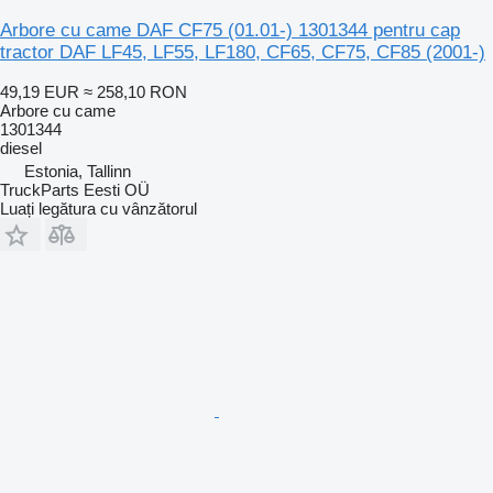
Arbore cu came DAF CF75 (01.01-) 1301344 pentru cap
tractor DAF LF45, LF55, LF180, CF65, CF75, CF85 (2001-)
49,19 EUR
≈ 258,10 RON
Arbore cu came
1301344
diesel
Estonia, Tallinn
TruckParts Eesti OÜ
Luați legătura cu vânzătorul