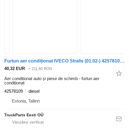
Furtun aer condiționat IVECO Stralis (01.02-) 42578109 pentru cap tractor IVECO Stralis, Trakker (2002-)
40,32 EUR
≈ 211,60 RON
Aer conditionat auto și piese de schimb - furtun aer
condiționat
42578109
diesel
Estonia, Tallinn
TruckParts Eesti OÜ