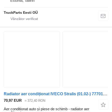
Estonia, Tallinn
TruckParts Eesti OÜ
Radiator aer condiționat IVECO Stralis (01.02-) 77701437 pentru cap tractor IVECO Stralis, Trakker (2002-)
70,97 EUR
≈ 372,40 RON
Aer conditionat auto și piese de schimb - radiator aer