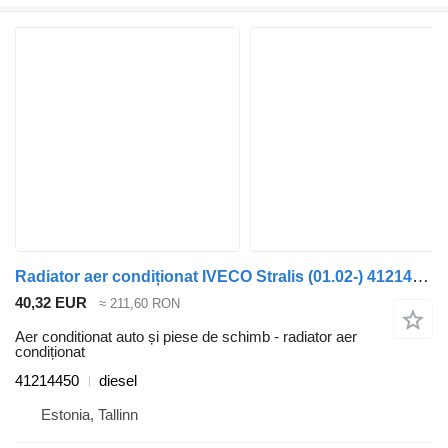
Radiator aer condiționat IVECO Stralis (01.02-) 41214450 pentru cap tractor IVECO Stralis, Trakker (2002-)
40,32 EUR
≈ 211,60 RON
Aer conditionat auto și piese de schimb - radiator aer
condiționat
41214450
diesel
Estonia, Tallinn