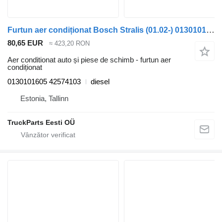
Furtun aer condiționat Bosch Stralis (01.02-) 0130101605 pentru cap tractor IVECO Stralis, Trakker (2002-)
80,65 EUR
≈ 423,20 RON
Aer conditionat auto și piese de schimb - furtun aer
condiționat
0130101605 42574103
diesel
Estonia, Tallinn
TruckParts Eesti OÜ