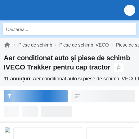
Piese de schimb
Piese de schimb IVECO
Piese de s
Aer conditionat auto și piese de schimb
IVECO Trakker pentru cap tractor
11 anunțuri:
Aer conditionat auto și piese de schimb IVECO T