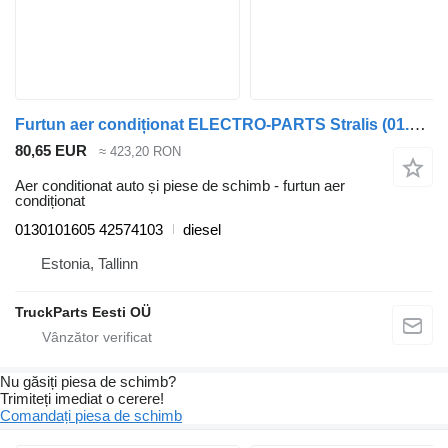
Furtun aer condiționat ELECTRO-PARTS Stralis (01.02-) 0130101605 pentru cap tractor IVECO Stralis, Trakker (2002-)
80,65 EUR
≈ 423,20 RON
Aer conditionat auto și piese de schimb - furtun aer
condiționat
0130101605 42574103
diesel
Estonia, Tallinn
TruckParts Eesti OÜ
Nu găsiți piesa de schimb?
Trimiteți imediat o cerere!
Comandați piesa de schimb