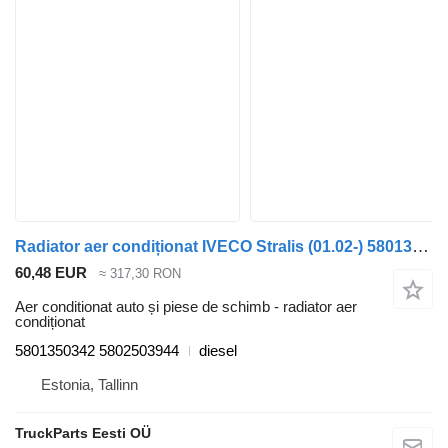
Radiator aer condiționat IVECO Stralis (01.02-) 5801350342 pentru cap tractor IVECO Stralis, Trakker (2002-)
60,48 EUR
≈ 317,30 RON
Aer conditionat auto și piese de schimb - radiator aer
condiționat
5801350342 5802503944
diesel
Estonia, Tallinn
TruckParts Eesti OÜ