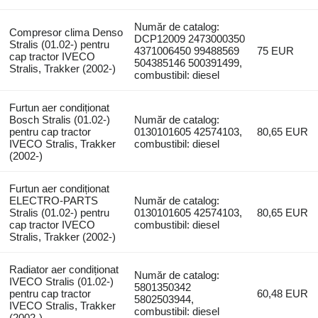
Număr de catalog:
Compresor clima Denso
DCP12009 2473000350
Stralis (01.02-) pentru
4371006450 99488569
75 EUR
cap tractor IVECO
504385146 500391499,
Stralis, Trakker (2002-)
combustibil: diesel
Furtun aer condiționat
Bosch Stralis (01.02-)
Număr de catalog:
pentru cap tractor
0130101605 42574103,
80,65 EUR
IVECO Stralis, Trakker
combustibil: diesel
(2002-)
Furtun aer condiționat
ELECTRO-PARTS
Număr de catalog:
Stralis (01.02-) pentru
0130101605 42574103,
80,65 EUR
cap tractor IVECO
combustibil: diesel
Stralis, Trakker (2002-)
Radiator aer condiționat
Număr de catalog:
IVECO Stralis (01.02-)
5801350342
pentru cap tractor
60,48 EUR
5802503944,
IVECO Stralis, Trakker
combustibil: diesel
(2002-)