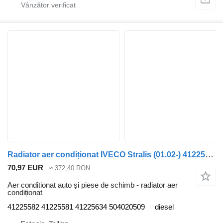
Radiator aer condiționat IVECO Stralis (01.02-) 41225582 pentru cap tractor IVECO Stralis, Trakker (2002-)
70,97 EUR
≈ 372,40 RON
Aer conditionat auto și piese de schimb - radiator aer
condiționat
41225582 41225581 41225634 504020509
diesel