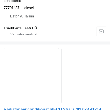
condiționat
77701437
diesel
Estonia, Tallinn
TruckParts Eesti OÜ
Radiator aer condiționat IVECO Stralis (01.02-) 41214450 pentru cap tractor IVECO Stralis, Trakker (2002-)