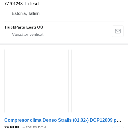
77701248
diesel
Estonia, Tallinn
TruckParts Eesti OÜ
Compresor clima Denso Stralis (01.02-) DCP12009 pentru cap tractor IVECO Stralis, Trakker (2002-)
75 EUR
≈ 393,50 RON