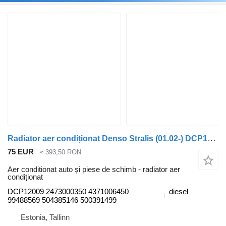
Radiator aer condiționat Denso Stralis (01.02-) DCP12009 pentru cap tractor IVECO Stralis, Trakker (2002-)
75 EUR
≈ 393,50 RON
Aer conditionat auto și piese de schimb - radiator aer
condiționat
DCP12009 2473000350 4371006450
diesel
99488569 504385146 500391499
Estonia, Tallinn