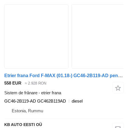
Etrier frana Ford F-MAX (01.18-) GC46-2B119-AD pentru camion Ford F-MAX (01.18-)
558 EUR
≈ 2.928 RON
Sistem de frânare - etrier frana
GC46-2B119-AD GC462B119AD
diesel
Estonia, Rummu
KB AUTO EESTI OÜ