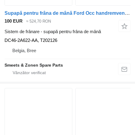
Supapă pentru frâna de mână Ford Occ handremventiel DC46-2A622-AA pentru cap tractor
100 EUR
≈ 524,70 RON
Sistem de frânare - supapă pentru frâna de mână
DC46-2A622-AA, T202126
Belgia, Bree
Smeets & Zonen Spare Parts