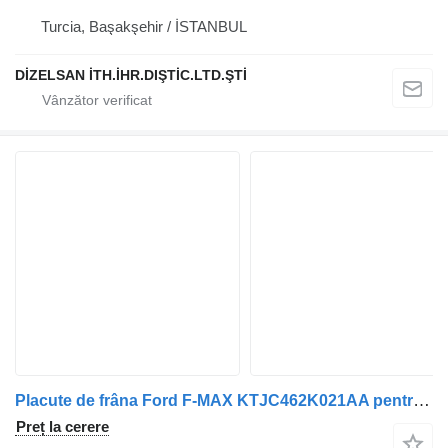
Turcia, Başakşehir / İSTANBUL
DİZELSAN İTH.İHR.DIŞTİC.LTD.ŞTİ
Placute de frâna Ford F-MAX KTJC462K021AA pentru camion Ford F-MAX
Preț la cerere