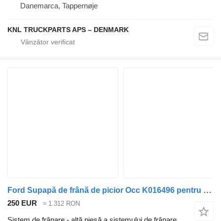
Danemarca, Tappernøje
KNL TRUCKPARTS APS – DENMARK
Ford Supapă de frână de picior Occ K016496 pentru camion
250 EUR
≈ 1.312 RON
Sistem de frânare - altă piesă a sistemului de frânare