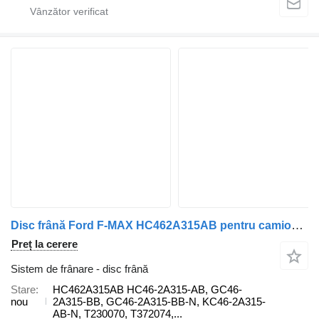
Disc frână Ford F-MAX HC462A315AB pentru camion Ford F-MAX
Preț la cerere
Sistem de frânare - disc frână
Stare
HC462A315AB HC46-2A315-AB, GC46-
nou
2A315-BB, GC46-2A315-BB-N, KC46-2A315-
AB-N, T230070, T372074,...