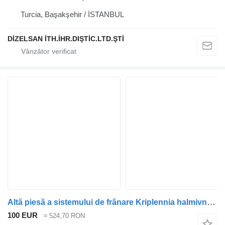
Turcia, Başakşehir / İSTANBUL
DİZELSAN İTH.İHR.DIŞTİC.LTD.ŞTİ
Altă piesă a sistemului de frânare Kriplennia halmivnykh kolodok pentru microbuz Ford TRANSIT
100 EUR
≈ 524,70 RON