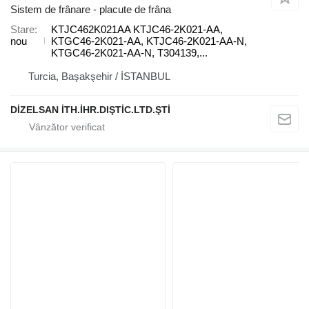
Sistem de frânare - placute de frâna
Stare
KTJC462K021AA KTJC46-2K021-AA,
nou
KTGC46-2K021-AA, KTJC46-2K021-AA-N,
KTGC46-2K021-AA-N, T304139,...
Turcia, Başakşehir / İSTANBUL
DİZELSAN İTH.İHR.DIŞTİC.LTD.ŞTİ