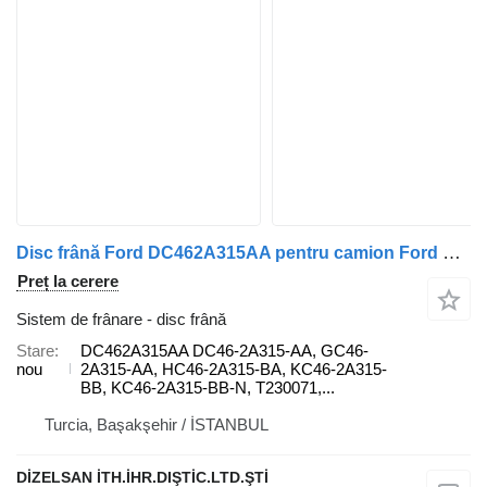
Disc frână Ford DC462A315AA pentru camion Ford F-MAX
Preț la cerere
Sistem de frânare - disc frână
Stare
DC462A315AA DC46-2A315-AA, GC46-
nou
2A315-AA, HC46-2A315-BA, KC46-2A315-
BB, KC46-2A315-BB-N, T230071,...
Turcia, Başakşehir / İSTANBUL
DİZELSAN İTH.İHR.DIŞTİC.LTD.ŞTİ