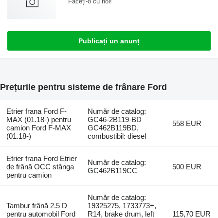
Faceți-o cu noi!
Publicați un anunț
Prețurile pentru sisteme de frânare Ford
Etrier frana Ford F-
Număr de catalog:
MAX (01.18-) pentru
GC46-2B119-BD
558 EUR
camion Ford F-MAX
GC462B119BD,
(01.18-)
combustibil: diesel
Etrier frana Ford Etrier
Număr de catalog:
de frână OCC stânga
500 EUR
GC462B119CC
pentru camion
Număr de catalog:
Tambur frână 2.5 D
19325275, 1733773+,
pentru automobil Ford
R14, brake drum, left
115,70 EUR