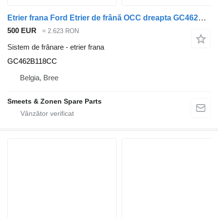
Etrier frana Ford Etrier de frână OCC dreapta GC462B118CC pentru camion
500 EUR
≈ 2.623 RON
Sistem de frânare - etrier frana
GC462B118CC
Belgia, Bree
Smeets & Zonen Spare Parts