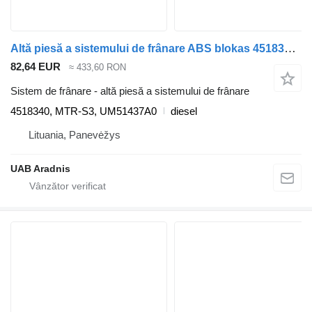
Altă piesă a sistemului de frânare ABS blokas 4518340 pentru automobil Ford RANGER 2.5 TD
82,64 EUR
≈ 433,60 RON
Sistem de frânare - altă piesă a sistemului de frânare
4518340, MTR-S3, UM51437A0
diesel
Lituania, Panevėžys
UAB Aradnis