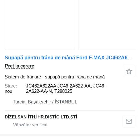
Supapă pentru frâna de mână Ford F-MAX JC462A622AA pentru camion Ford FORD F-MAX
Preț la cerere
Sistem de frânare - supapă pentru frâna de mână
Stare
JC462A622AA JC46-2A622-AA, JC46-
nou
2A622-AA-N, T288925
Turcia, Başakşehir / İSTANBUL
DİZELSAN İTH.İHR.DIŞTİC.LTD.ŞTİ