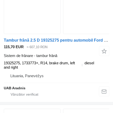
Tambur frână 2.5 D 19325275 pentru automobil Ford RANGER (ER, EQ)
115,70 EUR
≈ 607,10 RON
Sistem de frânare - tambur frână
19325275, 1733773+, R14, brake drum, left
diesel
and right
Lituania, Panevėžys
UAB Aradnis