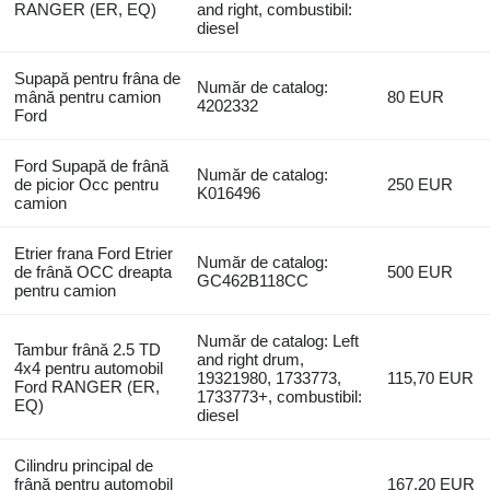
RANGER (ER, EQ)
and right, combustibil:
diesel
Supapă pentru frâna de
Număr de catalog:
mână pentru camion
80 EUR
4202332
Ford
Ford Supapă de frână
Număr de catalog:
de picior Occ pentru
250 EUR
K016496
camion
Etrier frana Ford Etrier
Număr de catalog:
de frână OCC dreapta
500 EUR
GC462B118CC
pentru camion
Număr de catalog: Left
Tambur frână 2.5 TD
and right drum,
4x4 pentru automobil
19321980, 1733773,
115,70 EUR
Ford RANGER (ER,
1733773+, combustibil:
EQ)
diesel
Cilindru principal de
frână pentru automobil
167,20 EUR