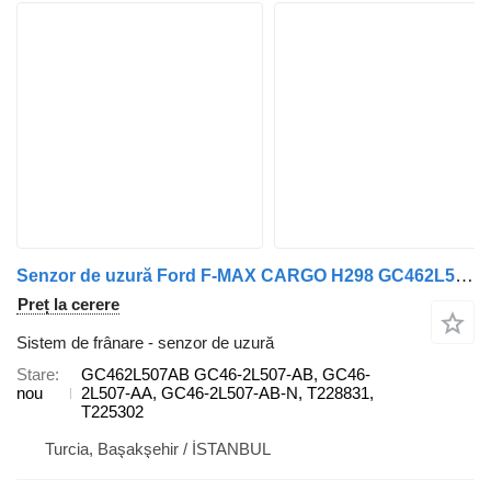
Senzor de uzură Ford F-MAX CARGO H298 GC462L507AB pentru camion Ford F-MAX FORD CARGO H298
Preț la cerere
Sistem de frânare - senzor de uzură
Stare
GC462L507AB GC46-2L507-AB, GC46-
nou
2L507-AA, GC46-2L507-AB-N, T228831,
T225302
Turcia, Başakşehir / İSTANBUL