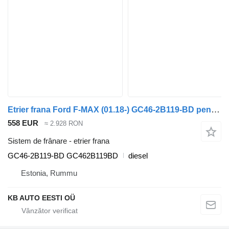
Etrier frana Ford F-MAX (01.18-) GC46-2B119-BD pentru camion Ford F-MAX (01.18-)
558 EUR
≈ 2.928 RON
Sistem de frânare - etrier frana
GC46-2B119-BD GC462B119BD
diesel
Estonia, Rummu
KB AUTO EESTI OÜ