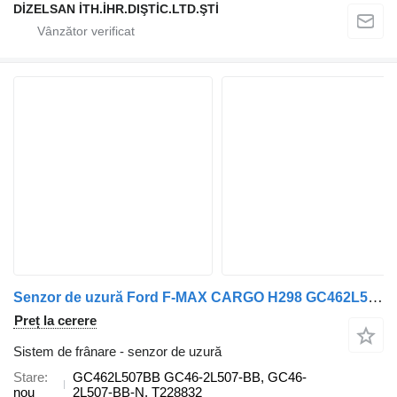
DİZELSAN İTH.İHR.DIŞTİC.LTD.ŞTİ
Senzor de uzură Ford F-MAX CARGO H298 GC462L507BB pentru camion Ford F-MAX FORD CARGO H298
Preț la cerere
Sistem de frânare - senzor de uzură
Stare
GC462L507BB GC46-2L507-BB, GC46-
nou
2L507-BB-N, T228832