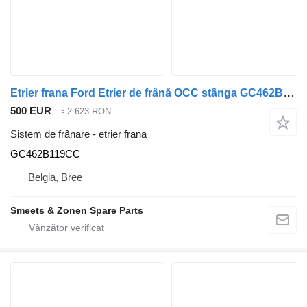
Etrier frana Ford Etrier de frână OCC stânga GC462B119CC pentru camion
500 EUR
≈ 2.623 RON
Sistem de frânare - etrier frana
GC462B119CC
Belgia, Bree
Smeets & Zonen Spare Parts