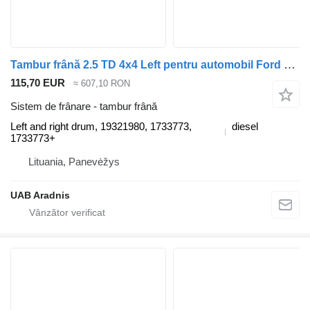
Tambur frână 2.5 TD 4x4 Left pentru automobil Ford RANGER (ER, EQ)
115,70 EUR
≈ 607,10 RON
Sistem de frânare - tambur frână
Left and right drum, 19321980, 1733773,
diesel
1733773+
Lituania, Panevėžys
UAB Aradnis