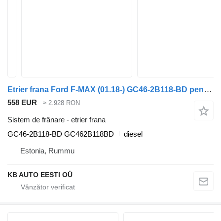
Etrier frana Ford F-MAX (01.18-) GC46-2B118-BD pentru camion Ford F-MAX (01.18-)
558 EUR
≈ 2.928 RON
Sistem de frânare - etrier frana
GC46-2B118-BD GC462B118BD
diesel
Estonia, Rummu
KB AUTO EESTI OÜ