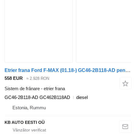
Etrier frana Ford F-MAX (01.18-) GC46-2B118-AD pentru camion Ford F-MAX (01.18-)
558 EUR
≈ 2.928 RON
Sistem de frânare - etrier frana
GC46-2B118-AD GC462B118AD
diesel
Estonia, Rummu
KB AUTO EESTI OÜ