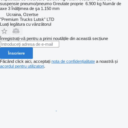
suspensie
pneumo/pneumo
Greutate proprie
6.900 kg
Număr de
axe
3
Înălţimea de şa
1.150 mm
Ucraina, Ozertse
"Premium Trucks Lutsk" LTD
Luați legătura cu vânzătorul
Înregistrați-vă pentru a primi noutățile din această secțiune
Înscriere
Făcând click aici, acceptați
nota de confidențialitate
a noastră și
acordul pentru utilizatori
.