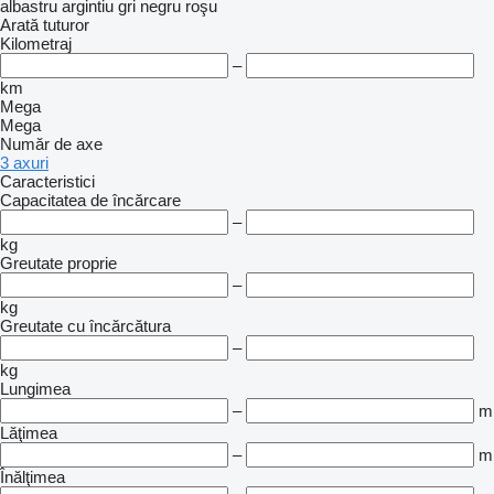
albastru
argintiu
gri
negru
roşu
Arată tuturor
Kilometraj
–
km
Mega
Mega
Număr de axe
3 axuri
Caracteristici
Capacitatea de încărcare
–
kg
Greutate proprie
–
kg
Greutate cu încărcătura
–
kg
Lungimea
–
m
Lăţimea
–
m
Înălţimea