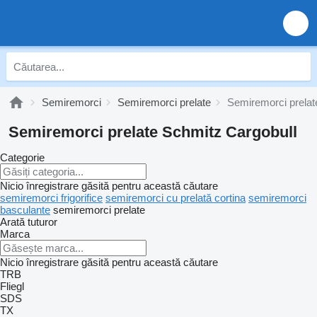
Semiremorci
Semiremorci prelate
Semiremorci prelat
Semiremorci prelate Schmitz Cargobull
Categorie
Nicio înregistrare găsită pentru această căutare
semiremorci frigorifice
semiremorci cu prelată cortina
semiremorci
basculante
semiremorci prelate
Arată tuturor
Marca
Nicio înregistrare găsită pentru această căutare
TRB
Fliegl
SDS
TX