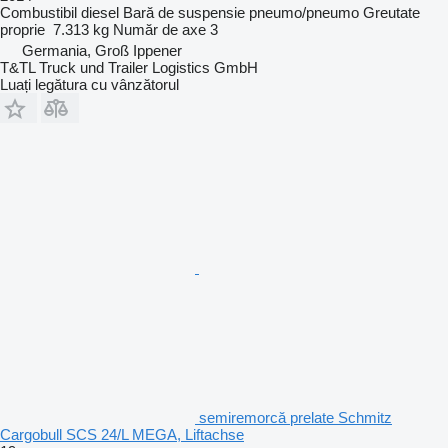
Combustibil
diesel
Bară de suspensie
pneumo/pneumo
Greutate
proprie
7.313 kg
Număr de axe
3
Germania, Groß Ippener
T&TL Truck und Trailer Logistics GmbH
Luați legătura cu vânzătorul
semiremorcă prelate Schmitz
Cargobull SCS 24/L MEGA, Liftachse