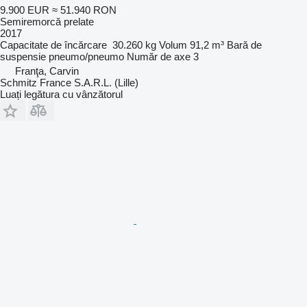
9.900 EUR
≈ 51.940 RON
Semiremorcă prelate
2017
Capacitate de încărcare
30.260 kg
Volum
91,2 m³
Bară de
suspensie
pneumo/pneumo
Număr de axe
3
Franţa, Carvin
Schmitz France S.A.R.L. (Lille)
Luați legătura cu vânzătorul