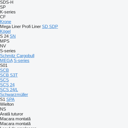
SDS-H
SP
K-series
CF
Krone
Mega Liner
Profi Liner
SD
SDP
Kögel
S 24
SN
MPS
NV
S-series
Schmitz Cargobull
MEGA
S-series
S01
SCB
SCB S3T
SCS
SCS 24
SCS 24/L
Schwarzmüller
S1
SPA
Wielton
NS
Arată tuturor
Macara montată
Macara montată