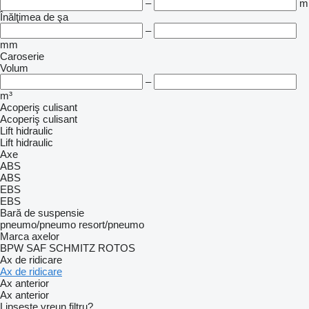
–
m
Înălţimea de şa
–
mm
Caroserie
Volum
–
m³
Acoperiş culisant
Acoperiş culisant
Lift hidraulic
Lift hidraulic
Axe
ABS
ABS
EBS
EBS
Bară de suspensie
pneumo/pneumo
resort/pneumo
Marca axelor
BPW
SAF
SCHMITZ ROTOS
Ax de ridicare
Ax de ridicare
Ax anterior
Ax anterior
Lipsește vreun filtru?