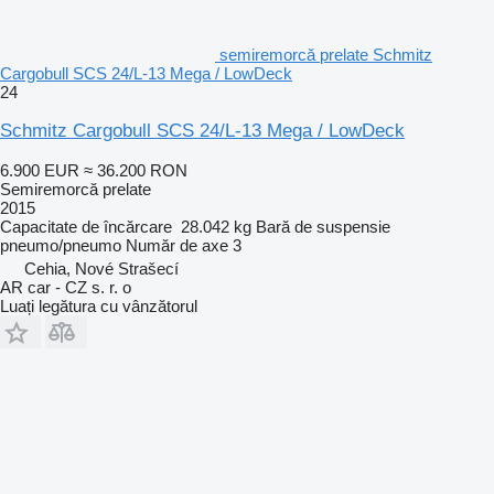
semiremorcă prelate Schmitz
Cargobull SCS 24/L-13 Mega / LowDeck
24
Schmitz Cargobull SCS 24/L-13 Mega / LowDeck
6.900 EUR
≈ 36.200 RON
Semiremorcă prelate
2015
Capacitate de încărcare
28.042 kg
Bară de suspensie
pneumo/pneumo
Număr de axe
3
Cehia, Nové Strašecí
AR car - CZ s. r. o
Luați legătura cu vânzătorul