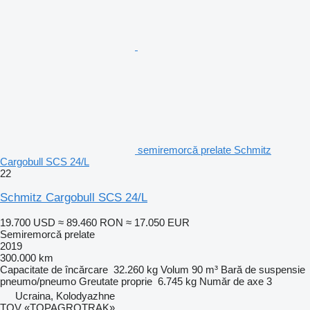
semiremorcă prelate Schmitz
Cargobull SCS 24/L
22
Schmitz Cargobull SCS 24/L
19.700 USD
≈ 89.460 RON
≈ 17.050 EUR
Semiremorcă prelate
2019
300.000 km
Capacitate de încărcare
32.260 kg
Volum
90 m³
Bară de suspensie
pneumo/pneumo
Greutate proprie
6.745 kg
Număr de axe
3
Ucraina, Kolodyazhne
TOV «TOPAGROTRAK»