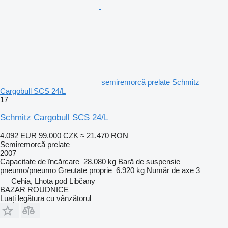
semiremorcă prelate Schmitz
Cargobull SCS 24/L
17
Schmitz Cargobull SCS 24/L
4.092 EUR
99.000 CZK
≈ 21.470 RON
Semiremorcă prelate
2007
Capacitate de încărcare
28.080 kg
Bară de suspensie
pneumo/pneumo
Greutate proprie
6.920 kg
Număr de axe
3
Cehia, Lhota pod Libčany
BAZAR ROUDNICE
Luați legătura cu vânzătorul