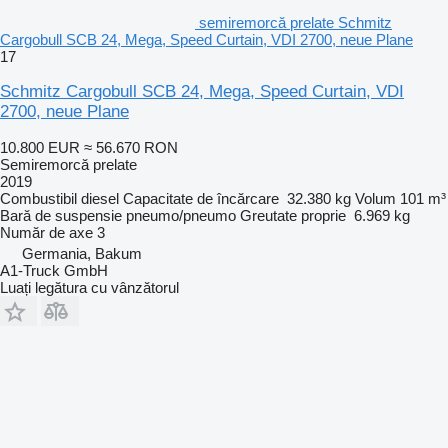
semiremorcă prelate Schmitz
Cargobull SCB 24, Mega, Speed Curtain, VDI 2700, neue Plane
17
Schmitz Cargobull SCB 24, Mega, Speed Curtain, VDI
2700, neue Plane
10.800 EUR
≈ 56.670 RON
Semiremorcă prelate
2019
Combustibil
diesel
Capacitate de încărcare
32.380 kg
Volum
101 m³
Bară de suspensie
pneumo/pneumo
Greutate proprie
6.969 kg
Număr de axe
3
Germania, Bakum
A1-Truck GmbH
Luați legătura cu vânzătorul