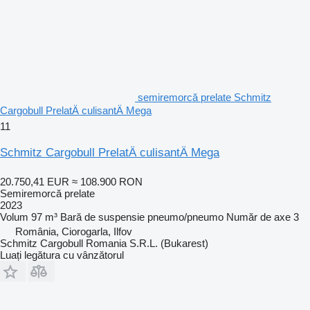
semiremorcă prelate Schmitz
Cargobull PrelatÄ culisantÄ Mega
11
Schmitz Cargobull PrelatÄ culisantÄ Mega
20.750,41 EUR
≈ 108.900 RON
Semiremorcă prelate
2023
Volum
97 m³
Bară de suspensie
pneumo/pneumo
Număr de axe
3
România, Ciorogarla, Ilfov
Schmitz Cargobull Romania S.R.L. (Bukarest)
Luați legătura cu vânzătorul