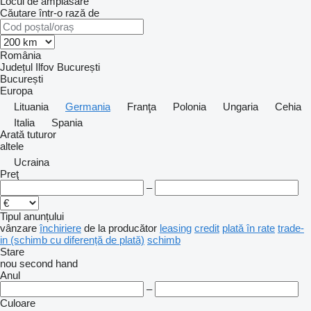
Locul de amplasare
Căutare într-o rază de
România
Județul Ilfov
București
București
Europa
Lituania
Germania
Franţa
Polonia
Ungaria
Cehia
Italia
Spania
Arată tuturor
altele
Ucraina
Preţ
–
Tipul anunțului
vânzare
închiriere
de la producător
leasing
credit
plată în rate
trade-
in (schimb cu diferență de plată)
schimb
Stare
nou
second hand
Anul
–
Culoare