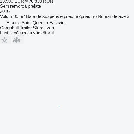
13.500 EUR
≈ 70.830 RON
Semiremorcă prelate
2016
Volum
95 m³
Bară de suspensie
pneumo/pneumo
Număr de axe
3
Franţa, Saint Quentin-Fallavier
Cargobull Trailer Store Lyon
Luați legătura cu vânzătorul