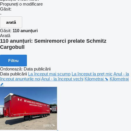
Propuneți o modificare
Găsit:
-
arată
Găsit:
110 anunțuri
Arată
110 anunțuri:
Semiremorci prelate Schmitz
Cargobull
Filtru
Ordonează
:
Data publicării
Data publicării
La început mai scump
La început la preț mic
Anul - la
început anunțurile noi
Anul - la început vechi
Kilometraj ⬊
Kilometraj
⬈