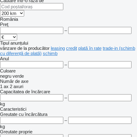
Căutare într-o rază de
România
Preţ
–
Tipul anunțului
vânzare
de la producător
leasing
credit
plată în rate
trade-in (schimb
cu diferență de plată)
schimb
Anul
–
Culoare
negru
verde
Număr de axe
1 ax
2 axuri
Capacitatea de încărcare
–
kg
Caracteristici
Greutate cu încărcătura
–
kg
Greutate proprie