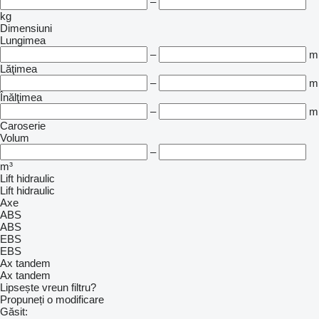
–
kg
Dimensiuni
Lungimea
–
m
Lăţimea
–
m
Înălţimea
–
m
Caroserie
Volum
–
m³
Lift hidraulic
Lift hidraulic
Axe
ABS
ABS
EBS
EBS
Ax tandem
Ax tandem
Lipsește vreun filtru?
Propuneți o modificare
Găsit: