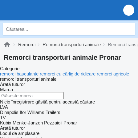
Remorci
Remorci transporturi animale
Remorci transp
Remorci transporturi animale Pronar
Categorie
remorci basculante
remorci cu cârlig de ridicare
remorci agricole
remorci transporturi animale
Arată tuturor
Marca
Nicio înregistrare găsită pentru această căutare
LVA
Dinapolis
Ifor Williams Trailers
TV
Kubix
Menke-Janzen
Pezzaioli
Pronar
Arată tuturor
Locul de amplasare