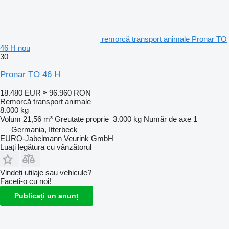
remorcă transport animale Pronar TO
46 H nou
30
Pronar TO 46 H
18.480 EUR
≈ 96.960 RON
Remorcă transport animale
8.000 kg
Volum
21,56 m³
Greutate proprie
3.000 kg
Număr de axe
1
Germania, Itterbeck
EURO-Jabelmann Veurink GmbH
Luați legătura cu vânzătorul
Vindeți utilaje sau vehicule?
Faceți-o cu noi!
Publicați un anunț