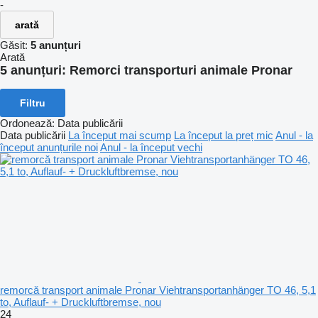
-
arată
Găsit:
5 anunțuri
Arată
5 anunțuri:
Remorci transporturi animale Pronar
Filtru
Ordonează
:
Data publicării
Data publicării
La început mai scump
La început la preț mic
Anul - la
început anunțurile noi
Anul - la început vechi
remorcă transport animale Pronar Viehtransportanhänger TO 46, 5,1
to, Auflauf- + Druckluftbremse, nou
24