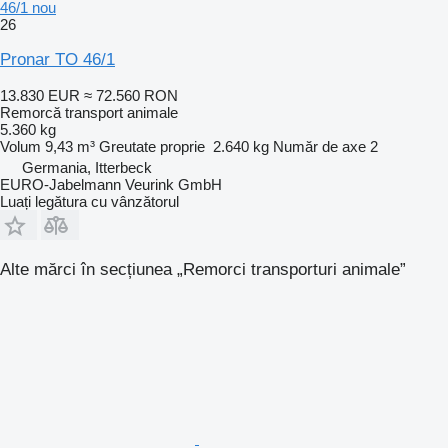
46/1 nou
26
Pronar TO 46/1
13.830 EUR
≈ 72.560 RON
Remorcă transport animale
5.360 kg
Volum
9,43 m³
Greutate proprie
2.640 kg
Număr de axe
2
Germania, Itterbeck
EURO-Jabelmann Veurink GmbH
Luați legătura cu vânzătorul
Alte mărci în secțiunea „Remorci transporturi animale”