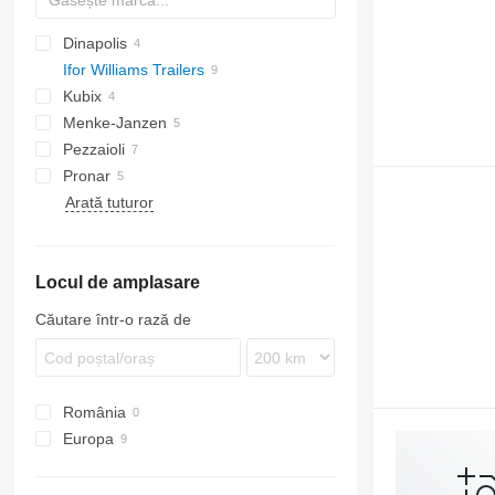
Dinapolis
LVA
Ifor Williams Trailers
Kubix
TV
Menke-Janzen
Pezzaioli
Pronar
Arată tuturor
Locul de amplasare
Căutare într-o rază de
România
Europa
Slovacia
Marea Britanie