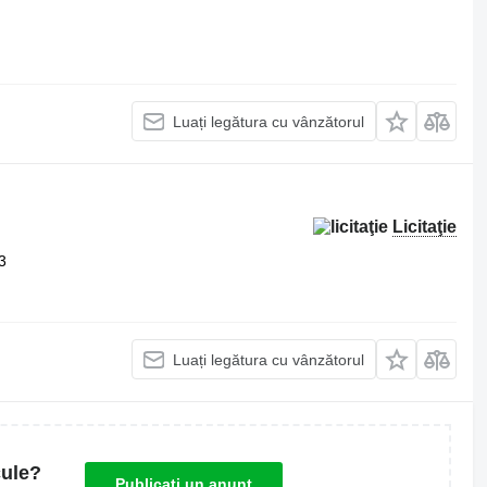
Luați legătura cu vânzătorul
Licitaţie
3
Luați legătura cu vânzătorul
cule?
Publicați un anunț