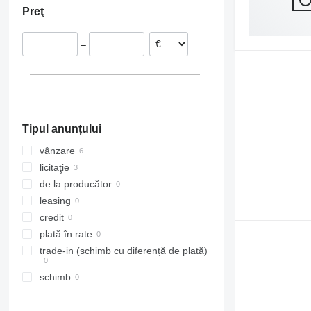
Preţ
Polonia
Țările de Jos
–
Danemarca
Tipul anunțului
vânzare
licitaţie
de la producător
leasing
credit
plată în rate
trade-in (schimb cu diferență de plată)
schimb