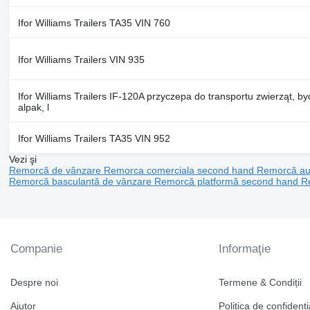
Ifor Williams Trailers TA35 VIN 760
Ifor Williams Trailers VIN 935
Ifor Williams Trailers IF-120A przyczepa do transportu zwierząt, by
alpak, l
Ifor Williams Trailers TA35 VIN 952
Vezi şi
Remorcă de vânzare
Remorca comerciala second hand
Remorcă au
Remorcă basculantă de vânzare
Remorcă platformă second hand
R
Companie
Informaţie
Despre noi
Termene & Condiții
Ajutor
Politica de confidenți