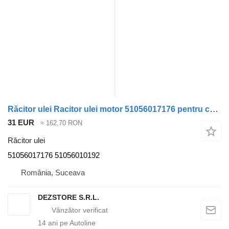
Răcitor ulei Racitor ulei motor 51056017176 pentru cap tractor MAN TGX
31 EUR
≈ 162,70 RON
Răcitor ulei
51056017176 51056010192
România, Suceava
DEZSTORE S.R.L.
14
ani pe Autoline