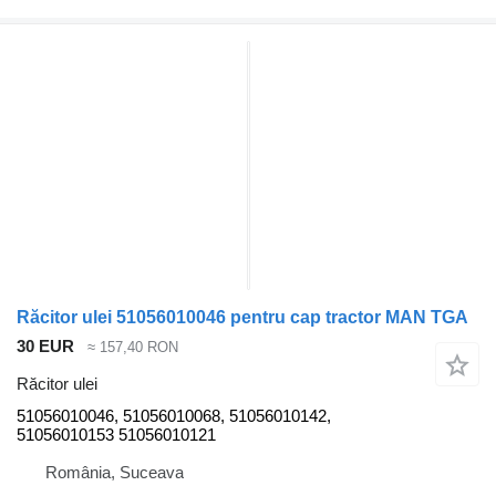
Răcitor ulei 51056010046 pentru cap tractor MAN TGA
30 EUR
≈ 157,40 RON
Răcitor ulei
51056010046, 51056010068, 51056010142,
51056010153 51056010121
România, Suceava