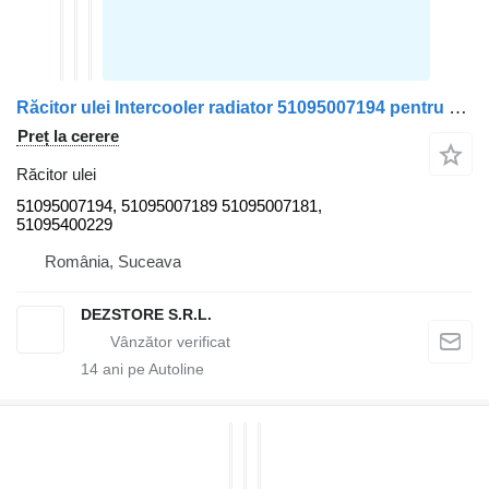
Răcitor ulei Intercooler radiator 51095007194 pentru cap tractor MAN TGX
Preț la cerere
Răcitor ulei
51095007194, 51095007189 51095007181,
51095400229
România, Suceava
DEZSTORE S.R.L.
14
ani pe Autoline