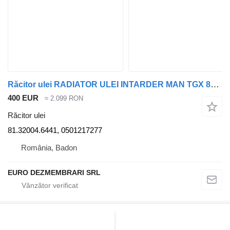
Răcitor ulei RADIATOR ULEI INTARDER MAN TGX 81.32004.6441, 0501217277, 81.325 pentru cap tractor MAN TGX
400 EUR
≈ 2.099 RON
Răcitor ulei
81.32004.6441, 0501217277
România, Badon
EURO DEZMEMBRARI SRL