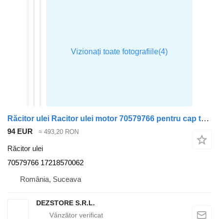
Răcitor ulei Racitor ulei motor 70579766 pentru cap tractor BMW X7
94 EUR
≈ 493,20 RON
Răcitor ulei
70579766 17218570062
România, Suceava
DEZSTORE S.R.L.