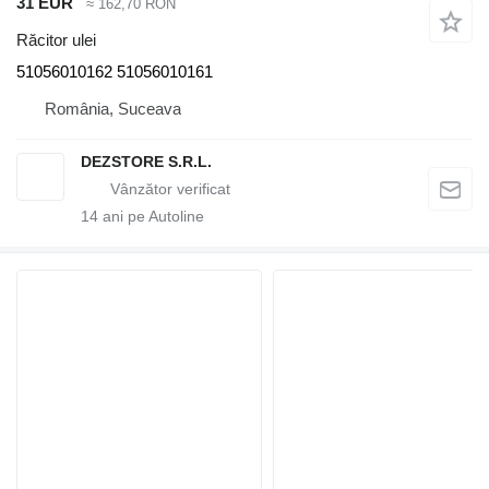
31 EUR
≈ 162,70 RON
Răcitor ulei
51056010162 51056010161
România, Suceava
DEZSTORE S.R.L.
14
ani pe Autoline