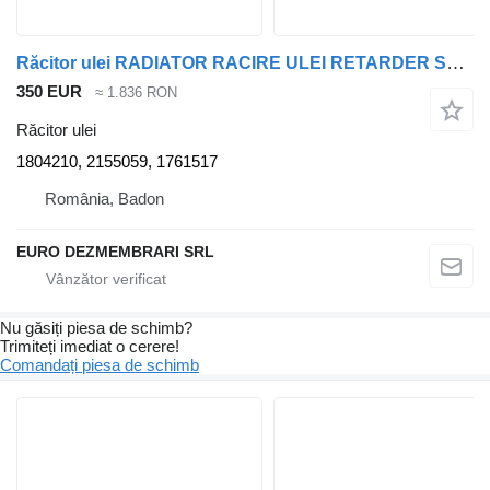
Răcitor ulei RADIATOR RACIRE ULEI RETARDER SCANIA R 1804210 2155059, 1761517, pentru cap tractor Scania R
350 EUR
≈ 1.836 RON
Răcitor ulei
1804210, 2155059, 1761517
România, Badon
EURO DEZMEMBRARI SRL
Nu găsiți piesa de schimb?
Trimiteți imediat o cerere!
Comandați piesa de schimb