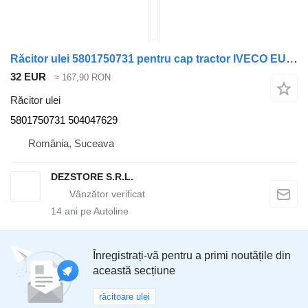
Răcitor ulei 5801750731 pentru cap tractor IVECO EUROCARGO
32 EUR
≈ 167,90 RON
Răcitor ulei
5801750731 504047629
România, Suceava
DEZSTORE S.R.L.
14
ani pe Autoline
Înregistrați-vă pentru a primi noutățile din
această secțiune
răcitoare ulei