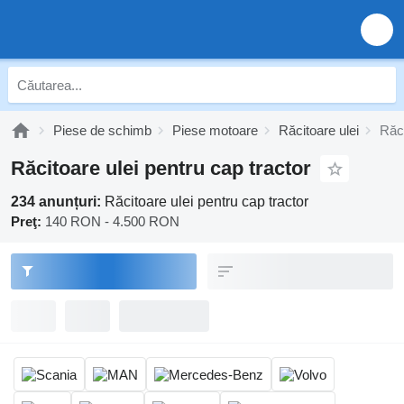
Piese de schimb
Piese motoare
Răcitoare ulei
Răci
Răcitoare ulei pentru cap tractor
234 anunțuri:
Răcitoare ulei pentru cap tractor
Preţ:
140 RON - 4.500 RON