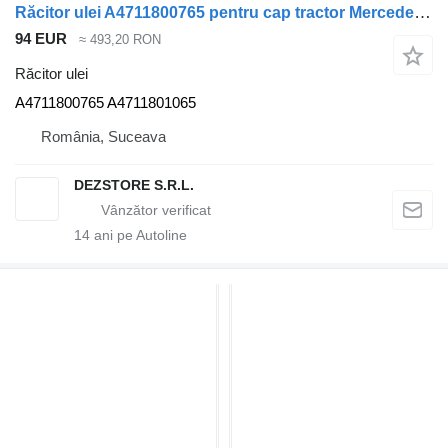
Răcitor ulei A4711800765 pentru cap tractor Mercedes-Benz ACTROS MP4
94 EUR
≈ 493,20 RON
Răcitor ulei
A4711800765 A4711801065
România, Suceava
DEZSTORE S.R.L.
14
ani pe Autoline