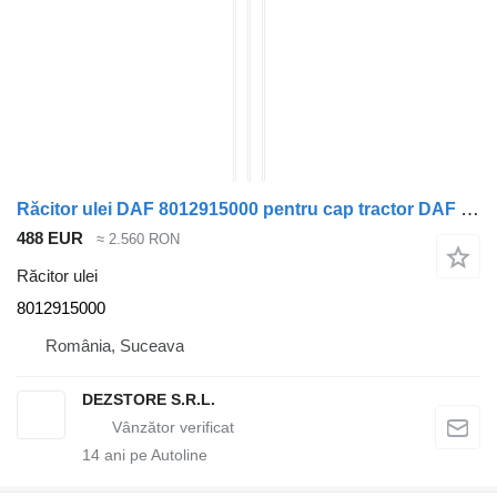
Răcitor ulei DAF 8012915000 pentru cap tractor DAF LF45
488 EUR
≈ 2.560 RON
Răcitor ulei
8012915000
România, Suceava
DEZSTORE S.R.L.
14
ani pe Autoline