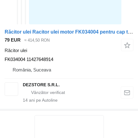
Răcitor ulei Racitor ulei motor FK034004 pentru cap tractor BMW SERIA 8
79 EUR
≈ 414,50 RON
Răcitor ulei
FK034004 11427648914
România, Suceava
DEZSTORE S.R.L.
14
ani pe Autoline