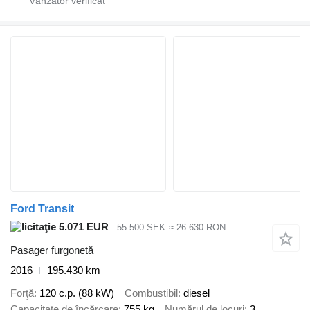
Ford Transit
5.071 EUR
55.500 SEK
≈ 26.630 RON
Pasager furgonetă
2016
195.430 km
Forţă
120 c.p. (88 kW)
Combustibil
diesel
Capacitate de încărcare
755 kg
Numărul de locuri
3