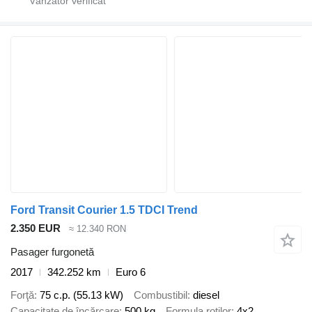
Ford Transit Courier 1.5 TDCI Trend
2.350 EUR
≈ 12.340 RON
Pasager furgonetă
2017
342.252 km
Euro 6
Forţă
75 c.p. (55.13 kW)
Combustibil
diesel
Capacitate de încărcare
500 kg
Formula roţilor
4x2