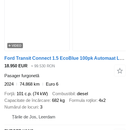
VIDEO
Ford Transit Connect 1.5 EcoBlue 100pk Automaat L2 Trend ACC/Camera/3
18.950 EUR
≈ 99.530 RON
Pasager furgonetă
2024
74.868 km
Euro 6
Forţă
101 c.p. (74 kW)
Combustibil
diesel
Capacitate de încărcare
682 kg
Formula roţilor
4x2
Numărul de locuri
3
Țările de Jos, Leerdam