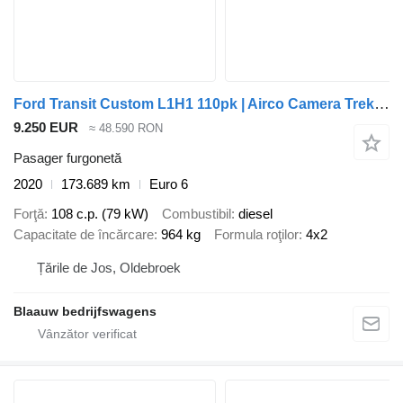
Ford Transit Custom L1H1 110pk | Airco Camera Trekhaak
9.250 EUR
≈ 48.590 RON
Pasager furgonetă
2020
173.689 km
Euro 6
Forţă
108 c.p. (79 kW)
Combustibil
diesel
Capacitate de încărcare
964 kg
Formula roţilor
4x2
Țările de Jos, Oldebroek
Blaauw bedrijfswagens