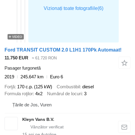
VIDEO
Ford TRANSIT CUSTOM 2.0 L1H1 170Pk Automaat!
11.750 EUR
≈ 61.720 RON
Pasager furgonetă
2019
245.647 km
Euro 6
Forţă
170 c.p. (125 kW)
Combustibil
diesel
Formula roţilor
4x2
Numărul de locuri
3
Țările de Jos, Vuren
Kleyn Vans B.V.
15
ani pe Autoline