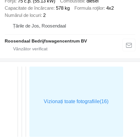
Forţă
75 c.p. (55.13 kW)
Combustibil
diesel
Capacitate de încărcare
578 kg
Formula roţilor
4x2
Numărul de locuri
2
Țările de Jos, Roosendaal
Roosendaal Bedrijfswagencentrum BV