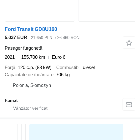
Ford Transit GD8U160
5.037 EUR
21.650 PLN
≈ 26.460 RON
Pasager furgonetă
2021
155.700 km
Euro 6
Forţă
120 c.p. (88 kW)
Combustibil
diesel
Capacitate de încărcare
706 kg
Polonia, Słomczyn
Famat