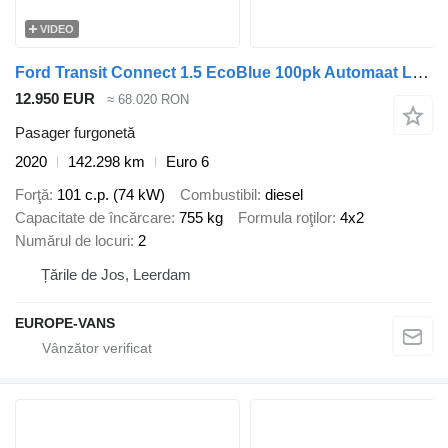
VIDEO
Ford Transit Connect 1.5 EcoBlue 100pk Automaat L2 Trend Airco/Navi/C
12.950 EUR
≈ 68.020 RON
Pasager furgonetă
2020
142.298 km
Euro 6
Forţă
101 c.p. (74 kW)
Combustibil
diesel
Capacitate de încărcare
755 kg
Formula roţilor
4x2
Numărul de locuri
2
Țările de Jos, Leerdam
EUROPE-VANS