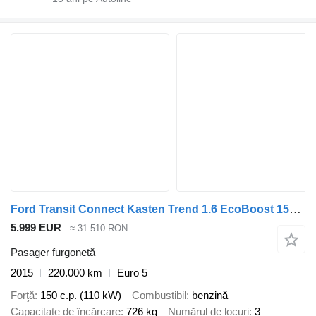
Ford Transit Connect Kasten Trend 1.6 EcoBoost 150 Au L1H1
5.999 EUR
≈ 31.510 RON
Pasager furgonetă
2015
220.000 km
Euro 5
Forţă
150 c.p. (110 kW)
Combustibil
benzină
Capacitate de încărcare
726 kg
Numărul de locuri
3