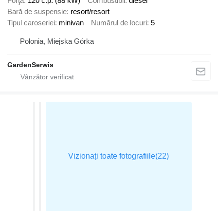
Forţă
120 c.p. (88 kW)
Combustibil
diesel
Bară de suspensie
resort/resort
Tipul caroseriei
minivan
Numărul de locuri
5
Polonia, Miejska Górka
GardenSerwis