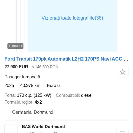
VIDEO
Ford Transit 170pk Automatik L2H2 170PS Navi ACC Klima LED Kamera Par
27.900 EUR
≈ 146.500 RON
Pasager furgonetă
2025
40.978 km
Euro 6
Forţă
170 c.p. (125 kW)
Combustibil
diesel
Formula roţilor
4x2
Germania, Dortmund
BAS World Dortmund