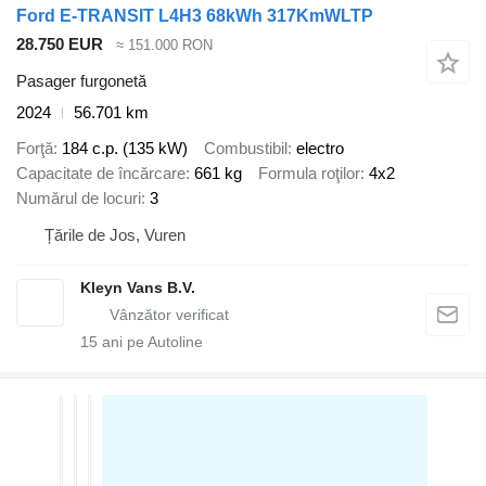
Ford E-TRANSIT L4H3 68kWh 317KmWLTP
28.750 EUR
≈ 151.000 RON
Pasager furgonetă
2024
56.701 km
Forţă
184 c.p. (135 kW)
Combustibil
electro
Capacitate de încărcare
661 kg
Formula roţilor
4x2
Numărul de locuri
3
Țările de Jos, Vuren
Kleyn Vans B.V.
15
ani pe Autoline