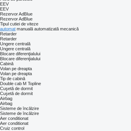
EEV
EEV
Rezervor AdBlue
Rezervor AdBlue
Tipul cutiei de viteze
automat
manuală automatizată
mecanică
Retarder
Retarder
Ungere centrală
Ungere centrală
Blocare diferenţialului
Blocare diferenţialului
Cabină
Volan pe dreapta
Volan pe dreapta
Tip de cabină
Double cab
M
Topline
Cuşetă de dormit
Cuşetă de dormit
Airbag
Airbag
Sisteme de încălzire
Sisteme de încălzire
Aer conditionat
Aer conditionat
Cruiz control