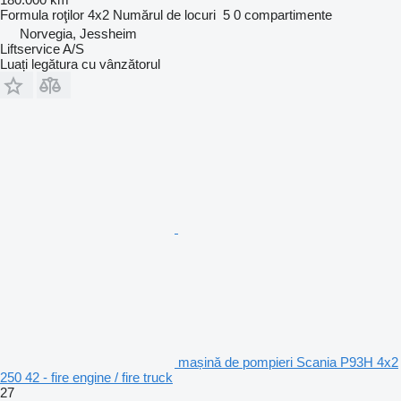
Formula roţilor
4x2
Numărul de locuri
5
0 compartimente
Norvegia, Jessheim
Liftservice A/S
Luați legătura cu vânzătorul
mașină de pompieri Scania P93H 4x2
250 42 - fire engine / fire truck
27