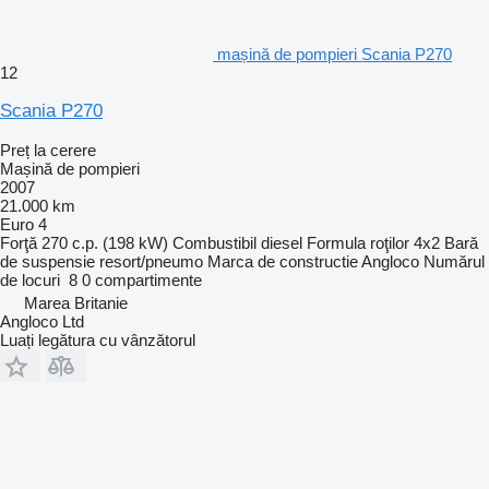
mașină de pompieri Scania P270
12
Scania P270
Preț la cerere
Mașină de pompieri
2007
21.000 km
Euro 4
Forţă
270 c.p. (198 kW)
Combustibil
diesel
Formula roţilor
4x2
Bară
de suspensie
resort/pneumo
Marca de constructie
Angloco
Numărul
de locuri
8
0 compartimente
Marea Britanie
Angloco Ltd
Luați legătura cu vânzătorul