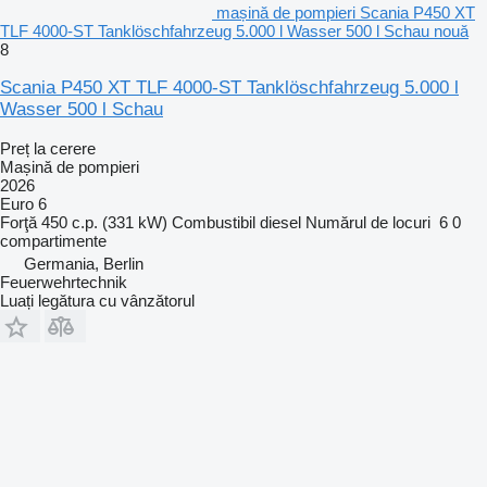
mașină de pompieri Scania P450 XT
TLF 4000-ST Tanklöschfahrzeug 5.000 l Wasser 500 l Schau nouă
8
Scania P450 XT TLF 4000-ST Tanklöschfahrzeug 5.000 l
Wasser 500 l Schau
Preț la cerere
Mașină de pompieri
2026
Euro 6
Forţă
450 c.p. (331 kW)
Combustibil
diesel
Numărul de locuri
6
0
compartimente
Germania, Berlin
Feuerwehrtechnik
Luați legătura cu vânzătorul