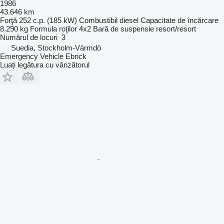
1986
43.646 km
Forţă
252 c.p. (185 kW)
Combustibil
diesel
Capacitate de încărcare
8.290 kg
Formula roţilor
4x2
Bară de suspensie
resort/resort
Numărul de locuri
3
Suedia, Stockholm-Värmdö
Emergency Vehicle Ebrick
Luați legătura cu vânzătorul