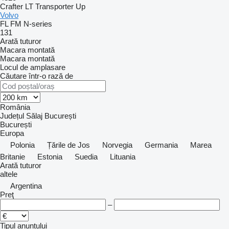
Crafter
LT
Transporter
Up
Volvo
FL
FM
N-series
131
Arată tuturor
Macara montată
Macara montată
Locul de amplasare
Căutare într-o rază de
România
Județul Sălaj
București
București
Europa
Polonia
Țările de Jos
Norvegia
Germania
Marea
Britanie
Estonia
Suedia
Lituania
Arată tuturor
altele
Argentina
Preţ
–
Tipul anunțului