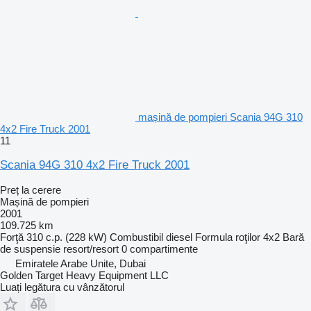
mașină de pompieri Scania 94G 310
4x2 Fire Truck 2001
11
Scania 94G 310 4x2 Fire Truck 2001
Preț la cerere
Mașină de pompieri
2001
109.725 km
Forţă
310 c.p. (228 kW)
Combustibil
diesel
Formula roţilor
4x2
Bară
de suspensie
resort/resort
0 compartimente
Emiratele Arabe Unite, Dubai
Golden Target Heavy Equipment LLC
Luați legătura cu vânzătorul