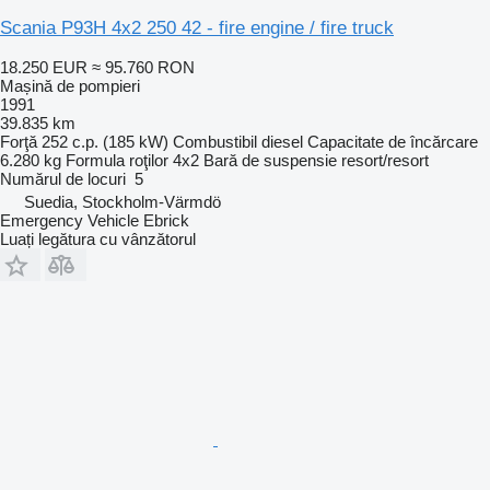
Scania P93H 4x2 250 42 - fire engine / fire truck
18.250 EUR
≈ 95.760 RON
Mașină de pompieri
1991
39.835 km
Forţă
252 c.p. (185 kW)
Combustibil
diesel
Capacitate de încărcare
6.280 kg
Formula roţilor
4x2
Bară de suspensie
resort/resort
Numărul de locuri
5
Suedia, Stockholm-Värmdö
Emergency Vehicle Ebrick
Luați legătura cu vânzătorul