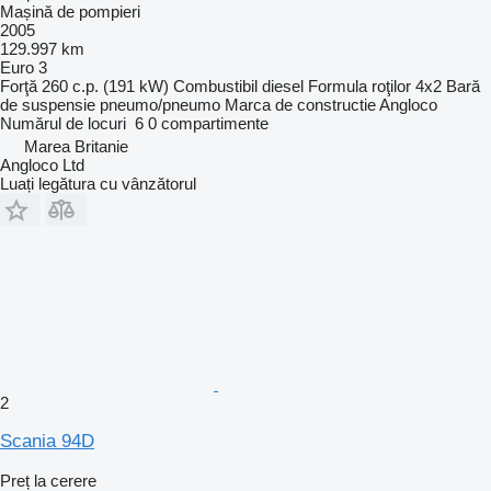
Mașină de pompieri
2005
129.997 km
Euro 3
Forţă
260 c.p. (191 kW)
Combustibil
diesel
Formula roţilor
4x2
Bară
de suspensie
pneumo/pneumo
Marca de constructie
Angloco
Numărul de locuri
6
0 compartimente
Marea Britanie
Angloco Ltd
Luați legătura cu vânzătorul
2
Scania 94D
Preț la cerere