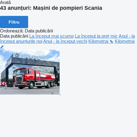
Arată
43 anunțuri:
Mașini de pompieri Scania
Filtru
Ordonează
:
Data publicării
Data publicării
La început mai scump
La început la preț mic
Anul - la
început anunțurile noi
Anul - la început vechi
Kilometraj ⬊
Kilometraj
⬈