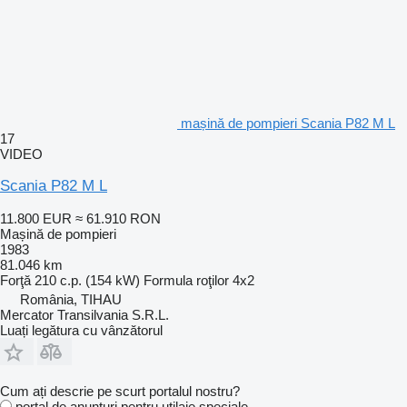
mașină de pompieri Scania P82 M L
17
VIDEO
Scania P82 M L
11.800 EUR
≈ 61.910 RON
Mașină de pompieri
1983
81.046 km
Forţă
210 c.p. (154 kW)
Formula roţilor
4x2
România, TIHAU
Mercator Transilvania S.R.L.
Luați legătura cu vânzătorul
Cum ați descrie pe scurt portalul nostru?
portal de anunțuri pentru utilaje speciale