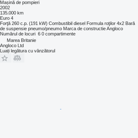
Mașină de pompieri
2002
135.000 km
Euro 4
Forţă
260 c.p. (191 kW)
Combustibil
diesel
Formula roţilor
4x2
Bară
de suspensie
pneumo/pneumo
Marca de constructie
Angloco
Numărul de locuri
6
0 compartimente
Marea Britanie
Angloco Ltd
Luați legătura cu vânzătorul