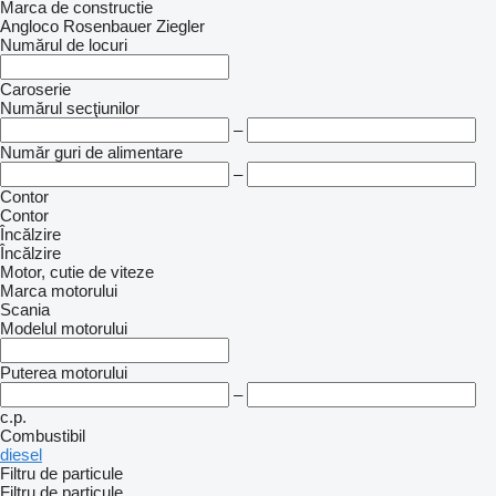
Marca de constructie
Angloco
Rosenbauer
Ziegler
Numărul de locuri
Caroserie
Numărul secţiunilor
–
Număr guri de alimentare
–
Contor
Contor
Încălzire
Încălzire
Motor, cutie de viteze
Marca motorului
Scania
Modelul motorului
Puterea motorului
–
c.p.
Combustibil
diesel
Filtru de particule
Filtru de particule