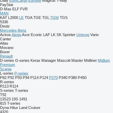
Daily
EuroCargo
Eurofire
Magirus
T-Way
PayStar
D-Max
ELF
FVR
MAN
KAT
L2000
LE
TGA
TGE
TGL
TGM
TGS
5336
Deutz
Mercedes-Benz
Actros
Atego
Axor
Econic
LAF
LK
SK
Sprinter
Unimog
Vario
Canter
Atlas
Movano
Boxer
Renault
D-series
G-series
Kerax
Manager
Mascott
Master
Midliner
Midlum
Premium
Scania
L-series
P-series
P82
P92
P93
P94
P114
P124
P270
P340
P380
P450
R-series
R113
R114
S-series
T-series
T92
13S23
19S
1491
815
T-series
Dyna
Hilux
Land Cruiser
4320