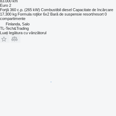
83.000 km
Euro 2
Forţă
360 c.p. (265 kW)
Combustibil
diesel
Capacitate de încărcare
17.300 kg
Formula roţilor
6x2
Bară de suspensie
resort/resort
0
compartimente
Finlanda, Salo
TL-Tech&Trading
Luați legătura cu vânzătorul