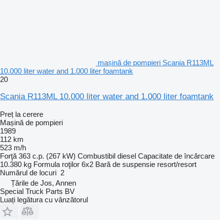
mașină de pompieri Scania R113ML
10.000 liter water and 1.000 liter foamtank
20
Scania R113ML 10.000 liter water and 1.000 liter foamtank
Preț la cerere
Mașină de pompieri
1989
112 km
523 m/h
Forţă
363 c.p. (267 kW)
Combustibil
diesel
Capacitate de încărcare
10.380 kg
Formula roţilor
6x2
Bară de suspensie
resort/resort
Numărul de locuri
2
Țările de Jos, Annen
Special Truck Parts BV
Luați legătura cu vânzătorul