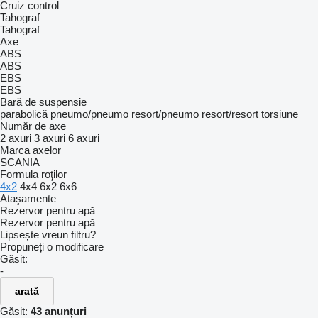
Cruiz control
Tahograf
Tahograf
Axe
ABS
ABS
EBS
EBS
Bară de suspensie
parabolică
pneumo/pneumo
resort/pneumo
resort/resort
torsiune
Număr de axe
2 axuri
3 axuri
6 axuri
Marca axelor
SCANIA
Formula roţilor
4x2
4x4
6x2
6x6
Ataşamente
Rezervor pentru apă
Rezervor pentru apă
Lipsește vreun filtru?
Propuneți o modificare
Găsit:
-
arată
Găsit:
43 anunțuri