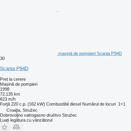
mașină de pompieri Scania P94D
30
Scania P94D
Preț la cerere
Mașină de pompieri
1998
72.135 km
623 m/h
Forţă
220 c.p. (162 kW)
Combustibil
diesel
Numărul de locuri
1+1
Croaţia, Stružec
Dobrovoljno vatrogasno društvo Stružec
Luați legătura cu vânzătorul