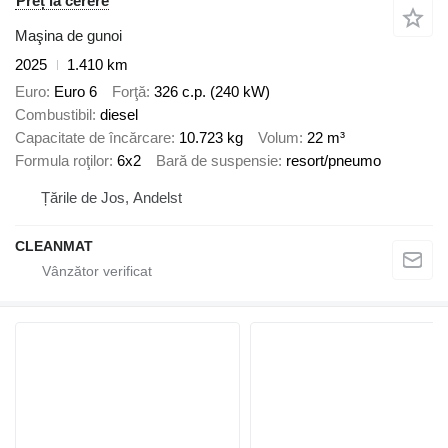
Preț la cerere
Maşina de gunoi
2025
1.410 km
Euro
Euro 6
Forţă
326 c.p. (240 kW)
Combustibil
diesel
Capacitate de încărcare
10.723 kg
Volum
22 m³
Formula roţilor
6x2
Bară de suspensie
resort/pneumo
Țările de Jos, Andelst
CLEANMAT