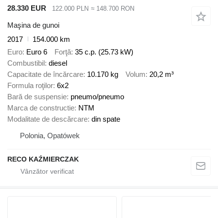
28.330 EUR
122.000 PLN
≈ 148.700 RON
Maşina de gunoi
2017
154.000 km
Euro
Euro 6
Forţă
35 c.p. (25.73 kW)
Combustibil
diesel
Capacitate de încărcare
10.170 kg
Volum
20,2 m³
Formula roţilor
6x2
Bară de suspensie
pneumo/pneumo
Marca de constructie
NTM
Modalitate de descărcare
din spate
Polonia, Opatówek
RECO KAŹMIERCZAK