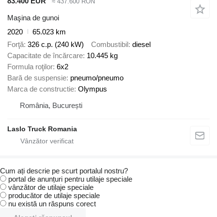
83.400 EUR
≈ 437.600 RON
Maşina de gunoi
2020
65.023 km
Forţă
326 c.p. (240 kW)
Combustibil
diesel
Capacitate de încărcare
10.445 kg
Formula roţilor
6x2
Bară de suspensie
pneumo/pneumo
Marca de constructie
Olympus
România, București
Laslo Truck Romania
Cum ați descrie pe scurt portalul nostru?
portal de anunțuri pentru utilaje speciale
vânzător de utilaje speciale
producător de utilaje speciale
nu există un răspuns corect