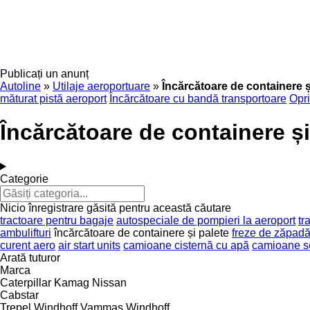
Publicați un anunț
Autoline
»
Utilaje aeroportuare
»
Încărcătoare de containere ș
măturat pistă aeroport
Încărcătoare cu bandă transportoare
Opri
Încărcătoare de containere și
Categorie
Nicio înregistrare găsită pentru această căutare
tractoare pentru bagaje
autospeciale de pompieri la aeroport
tr
ambulifturi
încărcătoare de containere și palete
freze de zăpadă
curent aero
air start units
camioane cisternă cu apă
camioane se
Arată tuturor
Marca
Caterpillar
Kamag
Nissan
Cabstar
Trepel
Windhoff Vammas
Windhoff