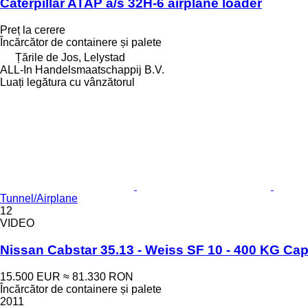
Caterpillar ATAP a/s 32H-6 airplane loader
Preț la cerere
Încărcător de containere și palete
Țările de Jos, Lelystad
ALL-In Handelsmaatschappij B.V.
Luați legătura cu vânzătorul
Tunnel/Airplane
12
VIDEO
Nissan Cabstar 35.13 - Weiss SF 10 - 400 KG Cap
15.500 EUR
≈ 81.330 RON
Încărcător de containere și palete
2011