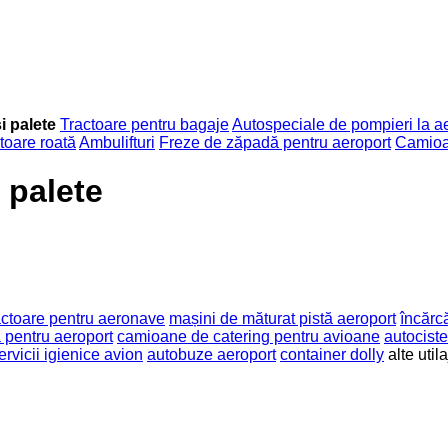
i palete
Tractoare pentru bagaje
Autospeciale de pompieri la a
toare roată
Ambulifturi
Freze de zăpadă pentru aeroport
Camioa
 palete
actoare pentru aeronave
mașini de măturat pistă aeroport
încărc
 pentru aeroport
camioane de catering pentru avioane
autociste
rvicii igienice avion
autobuze aeroport
container dolly
alte uti