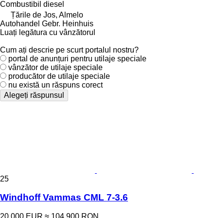
Combustibil
diesel
Țările de Jos, Almelo
Autohandel Gebr. Heinhuis
Luați legătura cu vânzătorul
Cum ați descrie pe scurt portalul nostru?
portal de anunțuri pentru utilaje speciale
vânzător de utilaje speciale
producător de utilaje speciale
nu există un răspuns corect
Alegeți răspunsul
25
Windhoff Vammas CML 7-3.6
20.000 EUR
≈ 104.900 RON