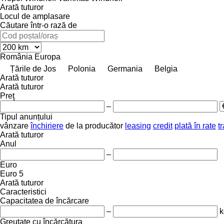
Arată tuturor
Locul de amplasare
Căutare într-o rază de
România
Europa
Țările de Jos
Polonia
Germania
Belgia
Arată tuturor
Arată tuturor
Preţ
–
Tipul anunțului
vânzare
închiriere
de la producător
leasing
credit
plată în rate
t
Arată tuturor
Anul
–
Euro
Euro 5
Arată tuturor
Caracteristici
Capacitatea de încărcare
–
k
Greutate cu încărcătura