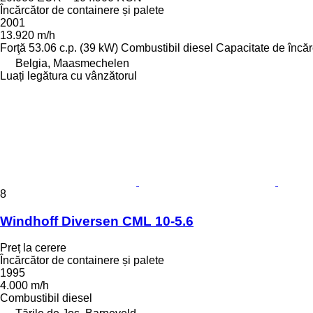
Încărcător de containere și palete
2001
13.920 m/h
Forţă
53.06 c.p. (39 kW)
Combustibil
diesel
Capacitate de încă
Belgia, Maasmechelen
Luați legătura cu vânzătorul
8
Windhoff Diversen CML 10-5.6
Preț la cerere
Încărcător de containere și palete
1995
4.000 m/h
Combustibil
diesel