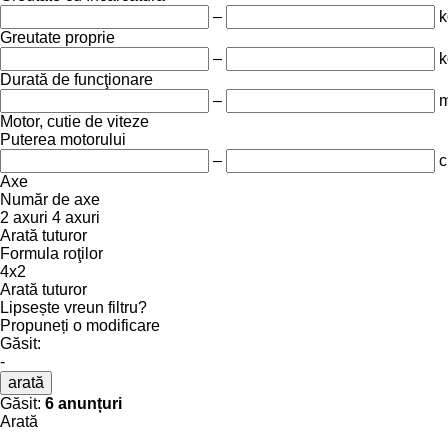
–
k
Greutate proprie
–
k
Durată de funcţionare
–
m
Motor, cutie de viteze
Puterea motorului
–
c
Axe
Număr de axe
2 axuri
4 axuri
Arată tuturor
Formula roţilor
4x2
Arată tuturor
Lipsește vreun filtru?
Propuneți o modificare
Găsit:
-
arată
Găsit:
6 anunțuri
Arată