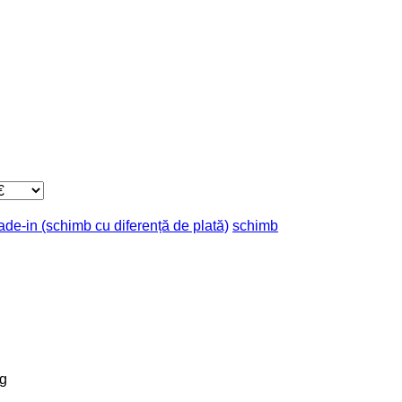
rade-in (schimb cu diferență de plată)
schimb
g