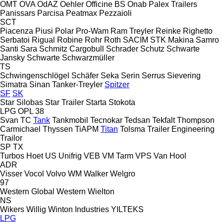
OMT
OVA
OdAZ
Oehler
Officine BS
Onab
Palex Trailers
Panissars
Parcisa
Peatmax
Pezzaioli
SCT
Piacenza
Piusi
Polar
Pro-Wam
Ram Treyler
Reinke
Righetto
Serbatoi
Rigual
Robine
Rohr
Roth
SACIM
STK Makina
Samro
Santi
Sara
Schmitz Cargobull
Schrader
Schutz
Schwarte
Jansky
Schwarte
Schwarzmüller
TS
Schwingenschlögel
Schäfer
Seka
Serin
Serrus
Sievering
Simatra
Sinan Tanker-Treyler
Spitzer
SF
SK
Star Silobas
Star Trailer
Starta
Stokota
LPG
OPL 38
Svan
TC
Tank
Tankmobil
Tecnokar
Tedsan
Tekfalt
Thompson
Carmichael
Thyssen
TiAPM
Titan
Tolsma
Trailer Engineering
Trailor
SP
TX
Turbos Hoet
US
Unifrig
VEB
VM Tarm
VPS
Van Hool
ADR
Visser
Vocol
Volvo
WM
Walker
Welgro
97
Western Global
Western
Wielton
NS
Wikers
Willig
Winton Industries
YILTEKS
LPG