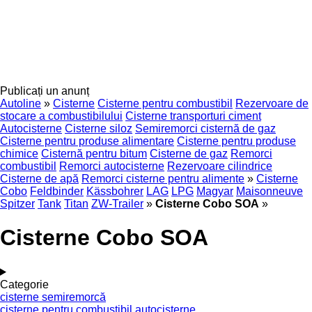
Publicați un anunț
Autoline
»
Cisterne
Cisterne pentru combustibil
Rezervoare de
stocare a combustibilului
Cisterne transporturi ciment
Autocisterne
Cisterne siloz
Semiremorci cisternă de gaz
Cisterne pentru produse alimentare
Cisterne pentru produse
chimice
Cisternă pentru bitum
Cisterne de gaz
Remorci
combustibil
Remorci autocisterne
Rezervoare cilindrice
Cisterne de apă
Remorci cisterne pentru alimente
»
Cisterne
Cobo
Feldbinder
Kässbohrer
LAG
LPG
Magyar
Maisonneuve
Spitzer
Tank
Titan
ZW-Trailer
»
Cisterne Cobo SOA
»
Cisterne Cobo SOA
Categorie
cisterne semiremorcă
cisterne pentru combustibil
autocisterne