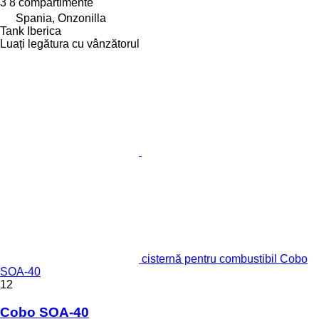
3
8 compartimente
Spania, Onzonilla
Tank Iberica
Luați legătura cu vânzătorul
cisternă pentru combustibil Cobo
SOA-40
12
Cobo SOA-40