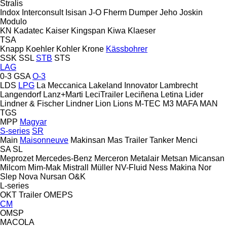
Stralis
Indox
Interconsult
Isisan
J-O Fherm Dumper
Jeho
Joskin
Modulo
KN
Kadatec
Kaiser
Kingspan
Kiwa
Klaeser
TSA
Knapp
Koehler
Kohler
Krone
Kässbohrer
SSK
SSL
STB
STS
LAG
0-3
GSA
O-3
LDS
LPG
La Meccanica
Lakeland Innovator
Lambrecht
Langendorf
Lanz+Marti
LeciTrailer
Leciñena
Letina
Lider
Lindner & Fischer
Lindner
Lion
Lions
M-TEC
M3
MAFA
MAN
TGS
MPP
Magyar
S-series
SR
Main
Maisonneuve
Makinsan
Mas Trailer Tanker
Menci
SA
SL
Meprozet
Mercedes-Benz
Merceron
Metalair
Metsan
Micansan
Milcom
Mim-Mak
Mistrall
Müller
NV-Fluid
Ness Makina
Nor
Slep
Nova
Nursan
O&K
L-series
OKT Trailer
OMEPS
CM
OMSP
MACOLA