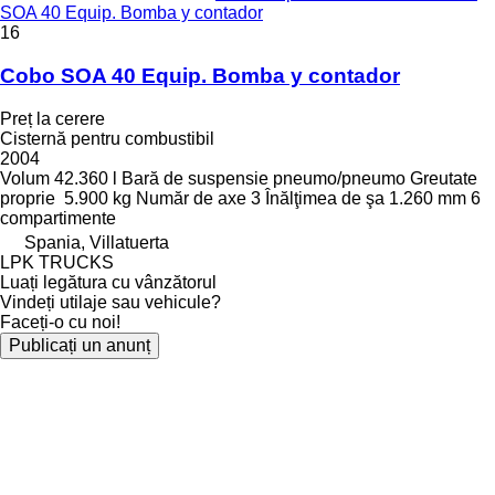
SOA 40 Equip. Bomba y contador
16
Cobo SOA 40 Equip. Bomba y contador
Preț la cerere
Cisternă pentru combustibil
2004
Volum
42.360 l
Bară de suspensie
pneumo/pneumo
Greutate
proprie
5.900 kg
Număr de axe
3
Înălţimea de şa
1.260 mm
6
compartimente
Spania, Villatuerta
LPK TRUCKS
Luați legătura cu vânzătorul
Vindeți utilaje sau vehicule?
Faceți-o cu noi!
Publicați un anunț