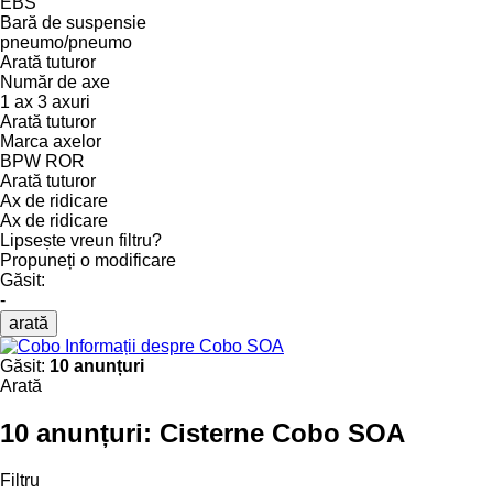
EBS
Bară de suspensie
pneumo/pneumo
Arată tuturor
Număr de axe
1 ax
3 axuri
Arată tuturor
Marca axelor
BPW
ROR
Arată tuturor
Ax de ridicare
Ax de ridicare
Lipsește vreun filtru?
Propuneți o modificare
Găsit:
-
arată
Informații despre Cobo SOA
Găsit:
10 anunțuri
Arată
10 anunțuri:
Cisterne Cobo SOA
Filtru