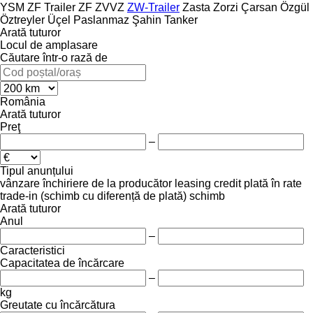
YSM
ZF Trailer
ZF
ZVVZ
ZW-Trailer
Zasta
Zorzi
Çarsan
Özgül
Öztreyler
Üçel Paslanmaz
Şahin Tanker
Arată tuturor
Locul de amplasare
Căutare într-o rază de
România
Arată tuturor
Preţ
–
Tipul anunțului
vânzare
închiriere
de la producător
leasing
credit
plată în rate
trade-in (schimb cu diferență de plată)
schimb
Arată tuturor
Anul
–
Caracteristici
Capacitatea de încărcare
–
kg
Greutate cu încărcătura