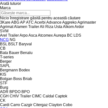
Arată tuturor
Marca
Nicio înregistrare găsită pentru această căutare
3Kare
ABG
AP
ATC
Acerbi
Advance
Aggreko
Agrimaster
Agrimat
Alamen Trailer
Ali Riza Usta
Alkom
Ardor
SVM
Arel Trailer
Arpo
Asca
Atcomex
Aurepa
BC LDS
NCG
NG
BSL
BSLT
Baryval
CB
Bata
Bauer
Benalu
T-series
Berger
SAPL
Bergmann
Bodex
KIS
Bolgan
Boss
Briab
STF
Burg
ADR
BPDO
BPO
CGH
CHIV Trailer
CIMC
Caldal
Captok
CK
Cardi
Carro
Cazgir
Citergaz
Clayton
Cobo