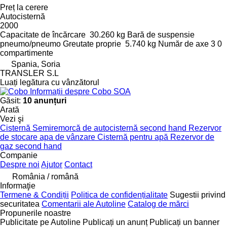
Preț la cerere
Autocisternă
2000
Capacitate de încărcare
30.260 kg
Bară de suspensie
pneumo/pneumo
Greutate proprie
5.740 kg
Număr de axe
3
0
compartimente
Spania, Soria
TRANSLER S.L
Luați legătura cu vânzătorul
Informații despre Cobo SOA
Găsit:
10 anunțuri
Arată
Vezi şi
Cisternă
Semiremorcă de autocisternă second hand
Rezervor
de stocare apa de vânzare
Cisternă pentru apă
Rezervor de
gaz second hand
Companie
Despre noi
Ajutor
Contact
România / română
Informaţie
Termene & Condiții
Politica de confidențialitate
Sugestii privind
securitatea
Comentarii ale Autoline
Catalog de mărcі
Propunerile noastre
Publicitate pe Autoline
Publicați un anunț
Publicați un banner