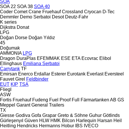
SOA
SOA 22
SOA 38
SOA 40
Coder
Comet
Crane Fruehauf
Crossland
Cryocan
D-Tec
Demmler
Demo Serbatoi
Desot
Deutz-Fahr
K series
Dijkstra
Donat
LPG
Doğan Dorse
Doğan Yıldız
45
Doğumak
AMMONIA
LPG
Dragon
DuraPlas
EFEMMAK
ESE
ETA
Ecovrac
Elibol
Ellinghaus
Emiliana Serbatoi
Carrytank
TF
Emirsan
Enerco
Erdallar
Esterer
Eurotank
Everlast
Eversteel
Fauvet Girel
Feldbinder
EUT
KIP
TSA
Fliegl
ASW
Fortis
Fruehauf
Fudeng
Fuel Proof
Full
Färmartanken AB
GS
Meppel
Garant
General Trailers
TX
Giesse
Godiva
Gofa
Grapar
Greto & Söhne
Guhur
Götlinds
Gürleşenyıl
Güven
HLW
HMK Bilcon
Harlequin
Harsan
Heil
Heitling
Hendricks
Hermanns
Hobur
IBS
IVECO