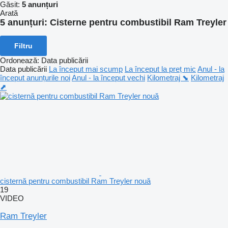
Găsit:
5 anunțuri
Arată
5 anunțuri:
Cisterne pentru combustibil Ram Treyler
Filtru
Ordonează
:
Data publicării
Data publicării
La început mai scump
La început la preț mic
Anul - la
început anunțurile noi
Anul - la început vechi
Kilometraj ⬊
Kilometraj
⬈
cisternă pentru combustibil Ram Treyler nouă
19
VIDEO
Ram Treyler