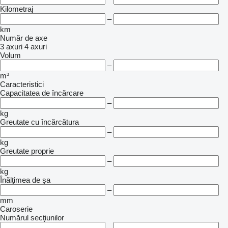
Kilometraj
–
km
Număr de axe
3 axuri
4 axuri
Volum
–
m³
Caracteristici
Capacitatea de încărcare
–
kg
Greutate cu încărcătura
–
kg
Greutate proprie
–
kg
Înălţimea de şa
–
mm
Caroserie
Numărul secţiunilor
–