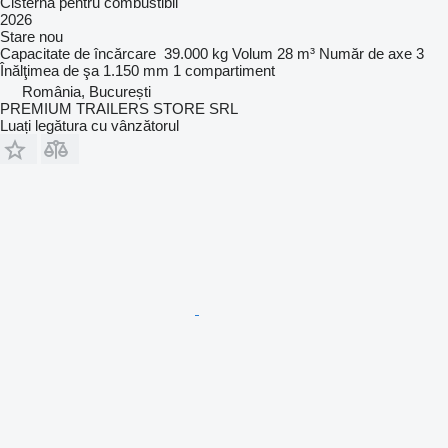
Cisternă pentru combustibil
2026
Stare
nou
Capacitate de încărcare
39.000 kg
Volum
28 m³
Număr de axe
3
Înălţimea de şa
1.150 mm
1 compartiment
România, București
PREMIUM TRAILERS STORE SRL
Luați legătura cu vânzătorul