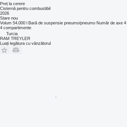
Preț la cerere
Cisternă pentru combustibil
2026
Stare
nou
Volum
54.000 l
Bară de suspensie
pneumo/pneumo
Număr de axe
4
4 compartimente
Turcia
RAM TREYLER
Luați legătura cu vânzătorul