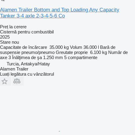
Alamen Trailer Bottom and Top Loading Any Capacity
Tanker 3-4 axle 2-3-4-5-6 Co
Preț la cerere
Cisternă pentru combustibil
2025
Stare
nou
Capacitate de încărcare
35.000 kg
Volum
36.000 l
Bară de
suspensie
pneumo/pneumo
Greutate proprie
6.100 kg
Număr de
axe
3
Înălţimea de şa
1.250 mm
5 compartimente
Turcia, Antakya/Hatay
Alamen Trailer
Luați legătura cu vânzătorul