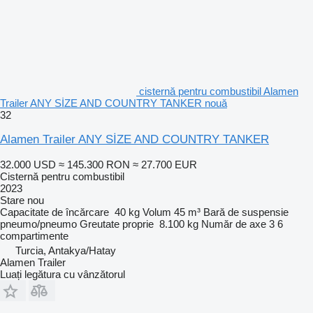
cisternă pentru combustibil Alamen
Trailer ANY SİZE AND COUNTRY TANKER nouă
32
Alamen Trailer ANY SİZE AND COUNTRY TANKER
32.000 USD
≈ 145.300 RON
≈ 27.700 EUR
Cisternă pentru combustibil
2023
Stare
nou
Capacitate de încărcare
40 kg
Volum
45 m³
Bară de suspensie
pneumo/pneumo
Greutate proprie
8.100 kg
Număr de axe
3
6
compartimente
Turcia, Antakya/Hatay
Alamen Trailer
Luați legătura cu vânzătorul