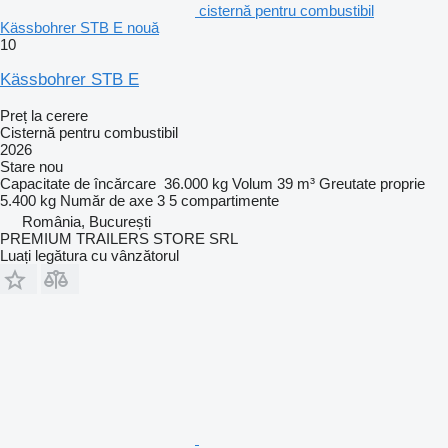
cisternă pentru combustibil
Kässbohrer STB E nouă
10
Kässbohrer STB E
Preț la cerere
Cisternă pentru combustibil
2026
Stare
nou
Capacitate de încărcare
36.000 kg
Volum
39 m³
Greutate proprie
5.400 kg
Număr de axe
3
5 compartimente
România, București
PREMIUM TRAILERS STORE SRL
Luați legătura cu vânzătorul