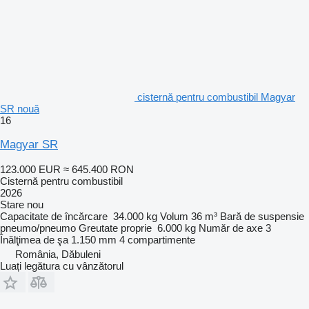
cisternă pentru combustibil Magyar
SR nouă
16
Magyar SR
123.000 EUR
≈ 645.400 RON
Cisternă pentru combustibil
2026
Stare
nou
Capacitate de încărcare
34.000 kg
Volum
36 m³
Bară de suspensie
pneumo/pneumo
Greutate proprie
6.000 kg
Număr de axe
3
Înălţimea de şa
1.150 mm
4 compartimente
România, Dăbuleni
Luați legătura cu vânzătorul