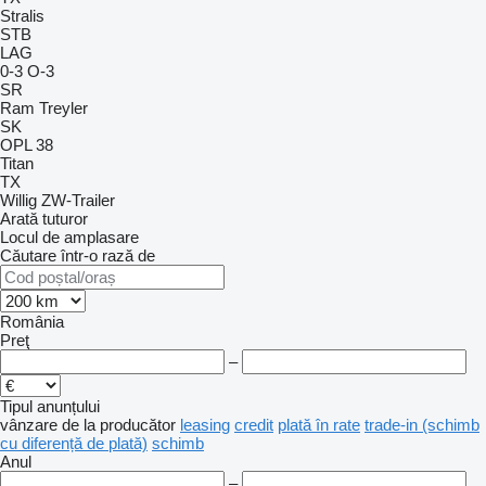
Stralis
STB
LAG
0-3
O-3
SR
Ram Treyler
SK
OPL 38
Titan
TX
Willig
ZW-Trailer
Arată tuturor
Locul de amplasare
Căutare într-o rază de
România
Preţ
–
Tipul anunțului
vânzare
de la producător
leasing
credit
plată în rate
trade-in (schimb
cu diferență de plată)
schimb
Anul
–