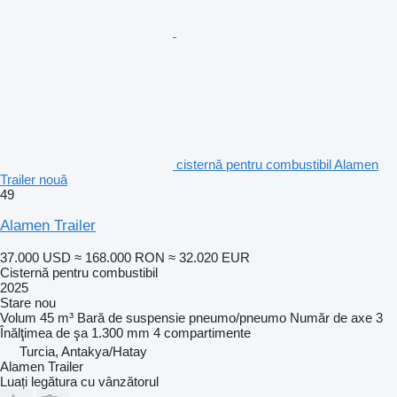
cisternă pentru combustibil Alamen
Trailer nouă
49
Alamen Trailer
37.000 USD
≈ 168.000 RON
≈ 32.020 EUR
Cisternă pentru combustibil
2025
Stare
nou
Volum
45 m³
Bară de suspensie
pneumo/pneumo
Număr de axe
3
Înălţimea de şa
1.300 mm
4 compartimente
Turcia, Antakya/Hatay
Alamen Trailer
Luați legătura cu vânzătorul