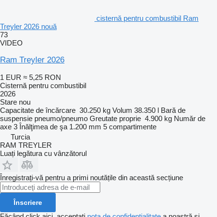
cisternă pentru combustibil Ram
Treyler 2026 nouă
73
VIDEO
Ram Treyler 2026
1 EUR
≈ 5,25 RON
Cisternă pentru combustibil
2026
Stare
nou
Capacitate de încărcare
30.250 kg
Volum
38.350 l
Bară de
suspensie
pneumo/pneumo
Greutate proprie
4.900 kg
Număr de
axe
3
Înălţimea de şa
1.200 mm
5 compartimente
Turcia
RAM TREYLER
Luați legătura cu vânzătorul
Înregistrați-vă pentru a primi noutățile din această secțiune
Înscriere
Făcând click aici, acceptați
nota de confidențialitate
a noastră și