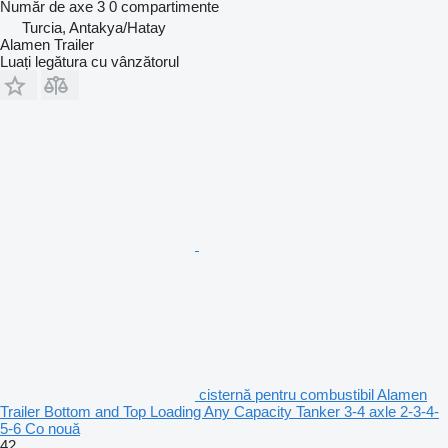
Număr de axe
3
0 compartimente
Turcia, Antakya/Hatay
Alamen Trailer
Luați legătura cu vânzătorul
cisternă pentru combustibil Alamen
Trailer Bottom and Top Loading Any Capacity Tanker 3-4 axle 2-3-4-
5-6 Co nouă
42