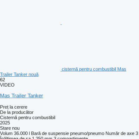
cisternă pentru combustibil Mas
Trailer Tanker nouă
62
VIDEO
Mas Trailer Tanker
Preț la cerere
De la producător
Cisternă pentru combustibil
2025
Stare
nou
Volum
36.000 l
Bară de suspensie
pneumo/pneumo
Număr de axe
3
Înălţimea de şa
1.250 mm
3 compartimente