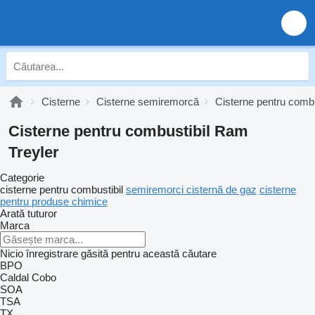
Cisterne
Cisterne semiremorcă
Cisterne pentru combu
Cisterne pentru combustibil Ram
Treyler
Categorie
cisterne pentru combustibil
semiremorci cisternă de gaz
cisterne
pentru produse chimice
Arată tuturor
Marca
Nicio înregistrare găsită pentru această căutare
BPO
Caldal
Cobo
SOA
TSA
TX