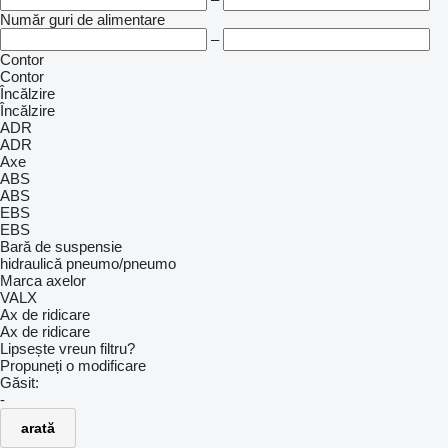
Număr guri de alimentare
–
Contor
Contor
Încălzire
Încălzire
ADR
ADR
Axe
ABS
ABS
EBS
EBS
Bară de suspensie
hidraulică
pneumo/pneumo
Marca axelor
VALX
Ax de ridicare
Ax de ridicare
Lipsește vreun filtru?
Propuneți o modificare
Găsit:
-
arată