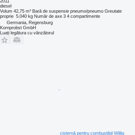
2011
diesel
Volum
42,75 m³
Bară de suspensie
pneumo/pneumo
Greutate
proprie
5.040 kg
Număr de axe
3
4 compartimente
Germania, Regensburg
Kornprobst GmbH
Luați legătura cu vânzătorul
cisternă pentru combustibil Willig