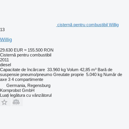
cisternă pentru combustibil Willig
13
Willig
29.630 EUR
≈ 155.500 RON
Cisternă pentru combustibil
2011
diesel
Capacitate de încărcare
33.960 kg
Volum
42,85 m³
Bară de
suspensie
pneumo/pneumo
Greutate proprie
5.040 kg
Număr de
axe
3
4 compartimente
Germania, Regensburg
Kornprobst GmbH
Luați legătura cu vânzătorul