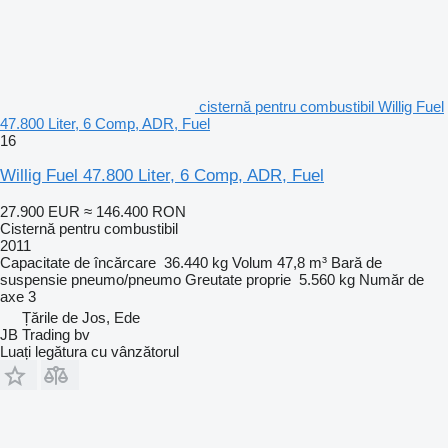
cisternă pentru combustibil Willig Fuel
47.800 Liter, 6 Comp, ADR, Fuel
16
Willig Fuel 47.800 Liter, 6 Comp, ADR, Fuel
27.900 EUR
≈ 146.400 RON
Cisternă pentru combustibil
2011
Capacitate de încărcare
36.440 kg
Volum
47,8 m³
Bară de
suspensie
pneumo/pneumo
Greutate proprie
5.560 kg
Număr de
axe
3
Țările de Jos, Ede
JB Trading bv
Luați legătura cu vânzătorul