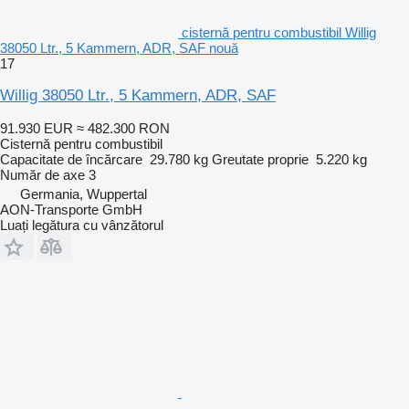
cisternă pentru combustibil Willig
38050 Ltr., 5 Kammern, ADR, SAF nouă
17
Willig 38050 Ltr., 5 Kammern, ADR, SAF
91.930 EUR
≈ 482.300 RON
Cisternă pentru combustibil
Capacitate de încărcare
29.780 kg
Greutate proprie
5.220 kg
Număr de axe
3
Germania, Wuppertal
AON-Transporte GmbH
Luați legătura cu vânzătorul