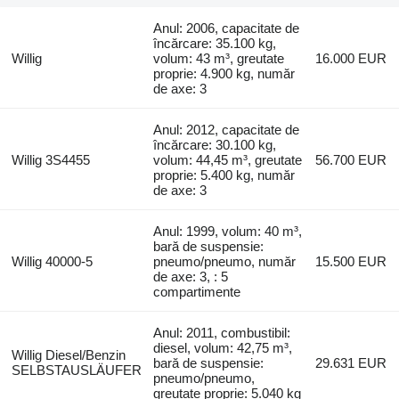
Anul: 2006, capacitate de
încărcare: 35.100 kg,
Willig
volum: 43 m³, greutate
16.000 EUR
proprie: 4.900 kg, număr
de axe: 3
Anul: 2012, capacitate de
încărcare: 30.100 kg,
Willig 3S4455
volum: 44,45 m³, greutate
56.700 EUR
proprie: 5.400 kg, număr
de axe: 3
Anul: 1999, volum: 40 m³,
bară de suspensie:
Willig 40000-5
pneumo/pneumo, număr
15.500 EUR
de axe: 3, : 5
compartimente
Anul: 2011, combustibil:
diesel, volum: 42,75 m³,
Willig Diesel/Benzin
bară de suspensie:
29.631 EUR
SELBSTAUSLÄUFER
pneumo/pneumo,
greutate proprie: 5.040 kg