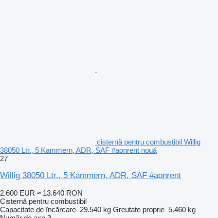
cisternă pentru combustibil Willig
38050 Ltr., 5 Kammern, ADR, SAF #aonrent nouă
27
Willig 38050 Ltr., 5 Kammern, ADR, SAF #aonrent
2.600 EUR
≈ 13.640 RON
Cisternă pentru combustibil
Capacitate de încărcare
29.540 kg
Greutate proprie
5.460 kg
Număr de axe
3