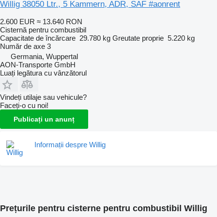
Willig 38050 Ltr., 5 Kammern, ADR, SAF #aonrent
2.600 EUR
≈ 13.640 RON
Cisternă pentru combustibil
Capacitate de încărcare
29.780 kg
Greutate proprie
5.220 kg
Număr de axe
3
Germania, Wuppertal
AON-Transporte GmbH
Luați legătura cu vânzătorul
Vindeți utilaje sau vehicule?
Faceți-o cu noi!
Publicați un anunț
Informații despre Willig
Prețurile pentru cisterne pentru combustibil Willig