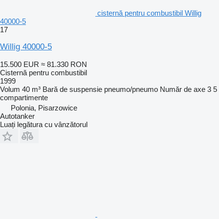
cisternă pentru combustibil Willig
40000-5
17
Willig 40000-5
15.500 EUR
≈ 81.330 RON
Cisternă pentru combustibil
1999
Volum
40 m³
Bară de suspensie
pneumo/pneumo
Număr de axe
3
5
compartimente
Polonia, Pisarzowice
Autotanker
Luați legătura cu vânzătorul