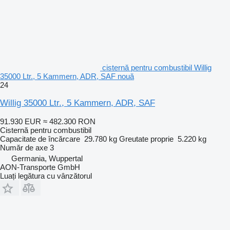
cisternă pentru combustibil Willig
35000 Ltr., 5 Kammern, ADR, SAF nouă
24
Willig 35000 Ltr., 5 Kammern, ADR, SAF
91.930 EUR
≈ 482.300 RON
Cisternă pentru combustibil
Capacitate de încărcare
29.780 kg
Greutate proprie
5.220 kg
Număr de axe
3
Germania, Wuppertal
AON-Transporte GmbH
Luați legătura cu vânzătorul