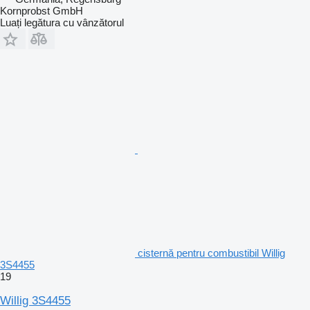
Kornprobst GmbH
Luați legătura cu vânzătorul
cisternă pentru combustibil Willig
3S4455
19
Willig 3S4455