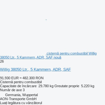
cisternă pentru combustibil Willig
38050 Ltr., 5 Kammern, ADR, SAF nouă
26
Willig 38050 Ltr., 5 Kammern, ADR, SAF
91.930 EUR
≈ 482.300 RON
Cisternă pentru combustibil
Capacitate de încărcare
29.780 kg
Greutate proprie
5.220 kg
Număr de axe
3
Germania, Wuppertal
AON-Transporte GmbH
Luați legătura cu vânzătorul