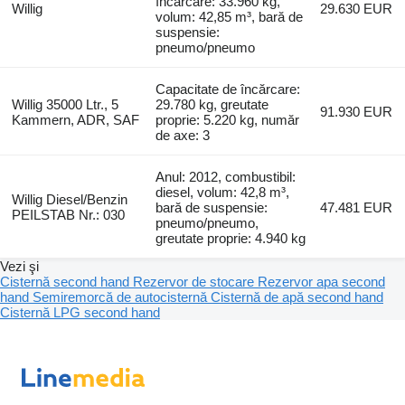
încărcare: 33.960 kg,
Willig
29.630 EUR
volum: 42,85 m³, bară de
suspensie:
pneumo/pneumo
Capacitate de încărcare:
Willig 35000 Ltr., 5
29.780 kg, greutate
91.930 EUR
Kammern, ADR, SAF
proprie: 5.220 kg, număr
de axe: 3
Anul: 2012, combustibil:
diesel, volum: 42,8 m³,
Willig Diesel/Benzin
bară de suspensie:
47.481 EUR
PEILSTAB Nr.: 030
pneumo/pneumo,
greutate proprie: 4.940 kg
Vezi şi
Cisternă second hand
Rezervor de stocare
Rezervor apa second
hand
Semiremorcă de autocisternă
Cisternă de apă second hand
Cisternă LPG second hand