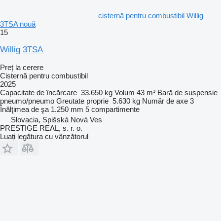
cisternă pentru combustibil Willig
3TSA nouă
15
Willig 3TSA
Preț la cerere
Cisternă pentru combustibil
2025
Capacitate de încărcare
33.650 kg
Volum
43 m³
Bară de suspensie
pneumo/pneumo
Greutate proprie
5.630 kg
Număr de axe
3
Înălţimea de şa
1.250 mm
5 compartimente
Slovacia, Spišská Nová Ves
PRESTIGE REAL, s. r. o.
Luați legătura cu vânzătorul