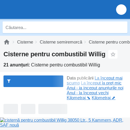
Cisterne
Cisterne semiremorcă
Cisterne pentru combu
Cisterne pentru combustibil Willig
21 anunțuri:
Cisterne pentru combustibil Willig
Data publicării
La început mai
scump
La început la preț mic
Anul - la început anunțurile noi
Anul - la început vechi
Kilometraj ⬊
Kilometraj ⬈