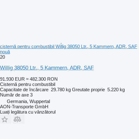
cisternă pentru combustibil Willig 38050 Ltr., 5 Kammern, ADR, SAF
nouă
20
Willig 38050 Ltr., 5 Kammern, ADR, SAF
91.930 EUR
≈ 482.300 RON
Cisternă pentru combustibil
Capacitate de încărcare
29.780 kg
Greutate proprie
5.220 kg
Număr de axe
3
Germania, Wuppertal
AON-Transporte GmbH
Luați legătura cu vânzătorul