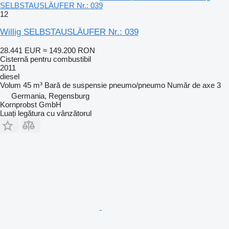
SELBSTAUSLÄUFER Nr.: 039
12
Willig SELBSTAUSLÄUFER Nr.: 039
28.441 EUR
≈ 149.200 RON
Cisternă pentru combustibil
2011
diesel
Volum
45 m³
Bară de suspensie
pneumo/pneumo
Număr de axe
3
Germania, Regensburg
Kornprobst GmbH
Luați legătura cu vânzătorul