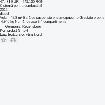
47.481 EUR
≈ 249.100 RON
Cisternă pentru combustibil
2012
diesel
Volum
42,8 m³
Bară de suspensie
pneumo/pneumo
Greutate proprie
4.940 kg
Număr de axe
3
4 compartimente
Germania, Regensburg
Kornprobst GmbH
Luați legătura cu vânzătorul