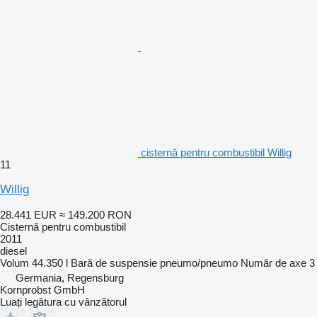
cisternă pentru combustibil Willig
11
Willig
28.441 EUR
≈ 149.200 RON
Cisternă pentru combustibil
2011
diesel
Volum
44.350 l
Bară de suspensie
pneumo/pneumo
Număr de axe
3
Germania, Regensburg
Kornprobst GmbH
Luați legătura cu vânzătorul