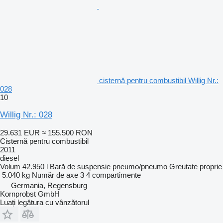
cisternă pentru combustibil Willig Nr.:
028
10
Willig Nr.: 028
29.631 EUR
≈ 155.500 RON
Cisternă pentru combustibil
2011
diesel
Volum
42.950 l
Bară de suspensie
pneumo/pneumo
Greutate proprie
5.040 kg
Număr de axe
3
4 compartimente
Germania, Regensburg
Kornprobst GmbH
Luați legătura cu vânzătorul