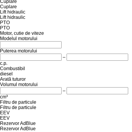
Cuplare
Cuplare
Lift hidraulic
Lift hidraulic
PTO
PTO
Motor, cutie de viteze
Modelul motorului
Puterea motorului
–
c.p.
Combustibil
diesel
Arată tuturor
Volumul motorului
–
cm³
Filtru de particule
Filtru de particule
EEV
EEV
Rezervor AdBlue
Rezervor AdBlue