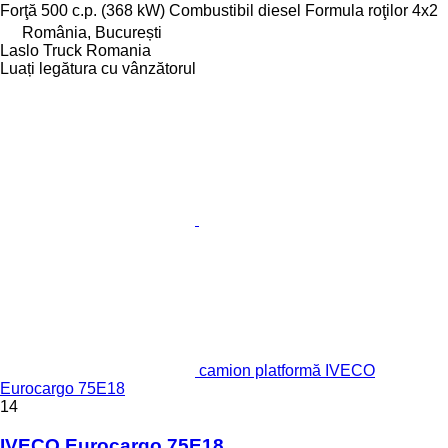
Forţă
500 c.p. (368 kW)
Combustibil
diesel
Formula roţilor
4x2
România, București
Laslo Truck Romania
Luați legătura cu vânzătorul
camion platformă IVECO
Eurocargo 75E18
14
IVECO Eurocargo 75E18