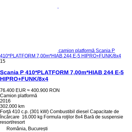
camion platformă Scania P
410*PLATFORM 7,00m*HIAB 244 E-5 HIPRO+FUNK/8x4
15
Scania P 410*PLATFORM 7,00m*HIAB 244 E-5
HIPRO+FUNK/8x4
76.400 EUR
≈ 400.900 RON
Camion platformă
2016
302.000 km
Forţă
410 c.p. (301 kW)
Combustibil
diesel
Capacitate de
încărcare
16.000 kg
Formula roţilor
8x4
Bară de suspensie
resort/resort
România, București