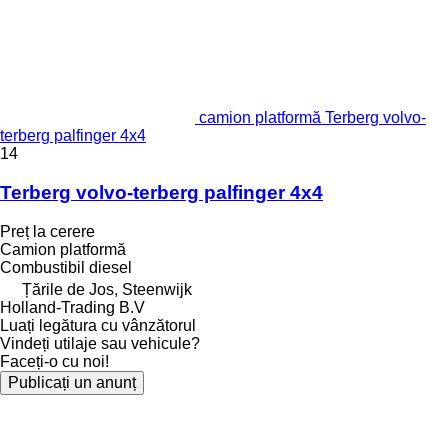
camion platformă Terberg volvo-
terberg palfinger 4x4
14
Terberg volvo-terberg palfinger 4x4
Preț la cerere
Camion platformă
Combustibil
diesel
Țările de Jos, Steenwijk
Holland-Trading B.V
Luați legătura cu vânzătorul
Vindeți utilaje sau vehicule?
Faceți-o cu noi!
Publicați un anunț