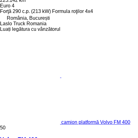
223.142 km
Euro 4
Forţă
290 c.p. (213 kW)
Formula roţilor
4x4
România, București
Laslo Truck Romania
Luați legătura cu vânzătorul
camion platformă Volvo FM 400
50