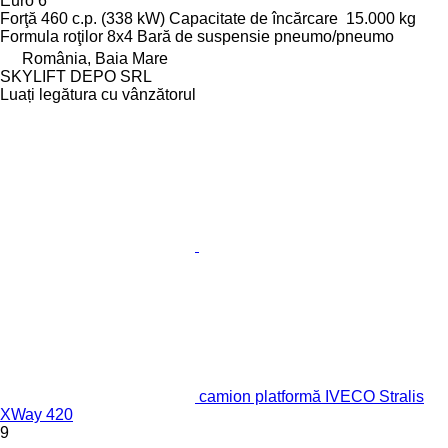
Euro 6
Forţă
460 c.p. (338 kW)
Capacitate de încărcare
15.000 kg
Formula roţilor
8x4
Bară de suspensie
pneumo/pneumo
România, Baia Mare
SKYLIFT DEPO SRL
Luați legătura cu vânzătorul
camion platformă IVECO Stralis
XWay 420
9