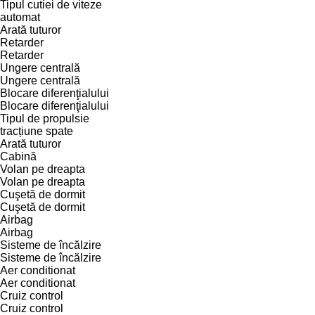
Tipul cutiei de viteze
automat
Arată tuturor
Retarder
Retarder
Ungere centrală
Ungere centrală
Blocare diferenţialului
Blocare diferenţialului
Tipul de propulsie
tracțiune spate
Arată tuturor
Cabină
Volan pe dreapta
Volan pe dreapta
Cuşetă de dormit
Cuşetă de dormit
Airbag
Airbag
Sisteme de încălzire
Sisteme de încălzire
Aer conditionat
Aer conditionat
Cruiz control
Cruiz control