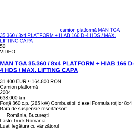
camion platformă MAN TGA
35.360 / 8x4 PLATFORM + HIAB 166 D-4 HDS / MAX.
LIFTING CAPA
50
VIDEO
MAN TGA 35.360 / 8x4 PLATFORM + HIAB 166 D-
4 HDS / MAX. LIFTING CAPA
31.400 EUR
≈ 164.800 RON
Camion platformă
2004
638.000 km
Forţă
360 c.p. (265 kW)
Combustibil
diesel
Formula roţilor
8x4
Bară de suspensie
resort/resort
România, București
Laslo Truck Romania
Luați legătura cu vânzătorul