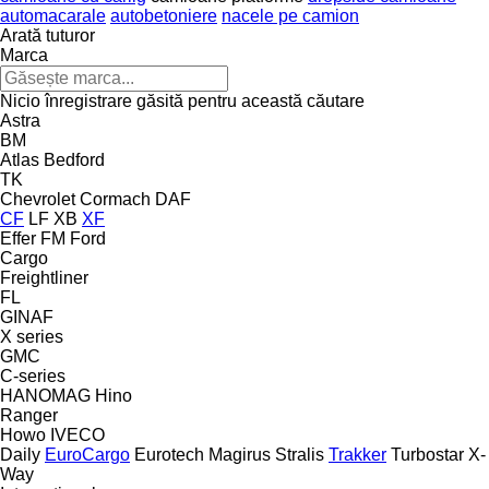
automacarale
autobetoniere
nacele pe camion
Arată tuturor
Marca
Nicio înregistrare găsită pentru această căutare
Astra
BM
Atlas
Bedford
TK
Chevrolet
Cormach
DAF
CF
LF
XB
XF
Effer
FM
Ford
Cargo
Freightliner
FL
GINAF
X series
GMC
C-series
HANOMAG
Hino
Ranger
Howo
IVECO
Daily
EuroCargo
Eurotech
Magirus
Stralis
Trakker
Turbostar
X-
Way