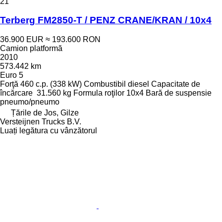
21
Terberg FM2850-T / PENZ CRANE/KRAN / 10x4
36.900 EUR
≈ 193.600 RON
Camion platformă
2010
573.442 km
Euro 5
Forţă
460 c.p. (338 kW)
Combustibil
diesel
Capacitate de
încărcare
31.560 kg
Formula roţilor
10x4
Bară de suspensie
pneumo/pneumo
Țările de Jos, Gilze
Versteijnen Trucks B.V.
Luați legătura cu vânzătorul