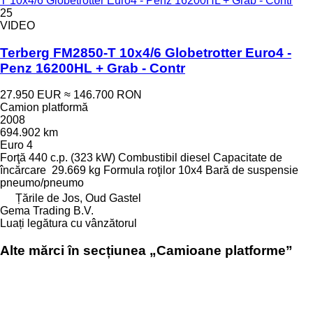
T 10x4/6 Globetrotter Euro4 - Penz 16200HL + Grab - Contr
25
VIDEO
Terberg FM2850-T 10x4/6 Globetrotter Euro4 -
Penz 16200HL + Grab - Contr
27.950 EUR
≈ 146.700 RON
Camion platformă
2008
694.902 km
Euro 4
Forţă
440 c.p. (323 kW)
Combustibil
diesel
Capacitate de
încărcare
29.669 kg
Formula roţilor
10x4
Bară de suspensie
pneumo/pneumo
Țările de Jos, Oud Gastel
Gema Trading B.V.
Luați legătura cu vânzătorul
Alte mărci în secțiunea „Camioane platforme”