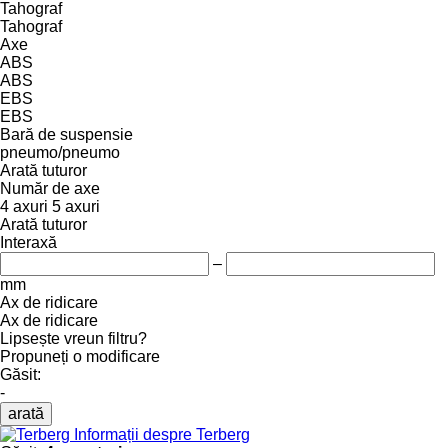
Tahograf
Tahograf
Axe
ABS
ABS
EBS
EBS
Bară de suspensie
pneumo/pneumo
Arată tuturor
Număr de axe
4 axuri
5 axuri
Arată tuturor
Interaxă
–
mm
Ax de ridicare
Ax de ridicare
Lipsește vreun filtru?
Propuneți o modificare
Găsit:
-
arată
Informații despre Terberg