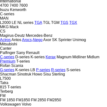
International
4700
7400
7600
Isuzu
Kenworth
C-series
MAN
L2000
LE
NL series
TGA
TGL
TGM
TGS
TGX
MKG
Mack
CS
Magirus-Deutz
Mercedes-Benz
Actros
Antos
Arocs
Atego
Axor
SK
Sprinter
Unimog
Mitsubishi
Canter
Palfinger Sany
Renault
C-series
D-series
K-series
Kerax
Magnum
Midliner
Midlum
Premium
T-series
Rofan
Scania
G-series
K-series
LB
P-series
R-series
S-series
Shacman
Sinotruk Howo
Sisu
Sterling
L7500
Tatra
815
T-series
Terberg
FM
FM 1850
FM1850
FM 2850
FM2850
Volkswagen
Volvo