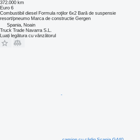
372.000 km
Euro 6
Combustibil
diesel
Formula roţilor
6x2
Bară de suspensie
resort/pneumo
Marca de constructie
Gergen
Spania, Noain
Truck Trade Navarra S.L.
Luați legătura cu vânzătorul
camion cu cârlig Scania G440