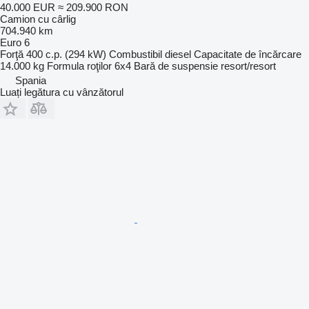
40.000 EUR
≈ 209.900 RON
Camion cu cârlig
704.940 km
Euro 6
Forţă
400 c.p. (294 kW)
Combustibil
diesel
Capacitate de încărcare
14.000 kg
Formula roţilor
6x4
Bară de suspensie
resort/resort
Spania
Luați legătura cu vânzătorul