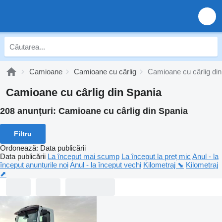
Camioane
Camioane cu cârlig
Camioane cu cârlig di
Camioane cu cârlig din Spania
208 anunțuri:
Camioane cu cârlig din Spania
Filtru
Ordonează
:
Data publicării
Data publicării
La început mai scump
La început la preț mic
Anul - la
început anunțurile noi
Anul - la început vechi
Kilometraj ⬊
Kilometraj
⬈