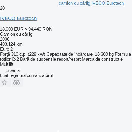
camion cu cârlig IVECO Eurotech
20
IVECO Eurotech
18.000 EUR
≈ 94.440 RON
Camion cu cârlig
2000
403.124 km
Euro 2
Forţă
310 c.p. (228 kW)
Capacitate de încărcare
16.300 kg
Formula
roţilor
6x2
Bară de suspensie
resort/resort
Marca de constructie
Multilift
Spania
Luați legătura cu vânzătorul