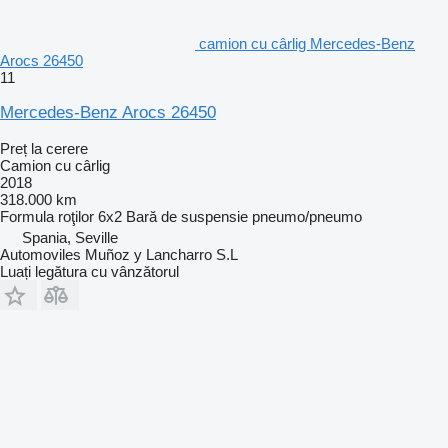
camion cu cârlig Mercedes-Benz
Arocs 26450
11
Mercedes-Benz Arocs 26450
Preț la cerere
Camion cu cârlig
2018
318.000 km
Formula roţilor
6x2
Bară de suspensie
pneumo/pneumo
Spania, Seville
Automoviles Muñoz y Lancharro S.L
Luați legătura cu vânzătorul