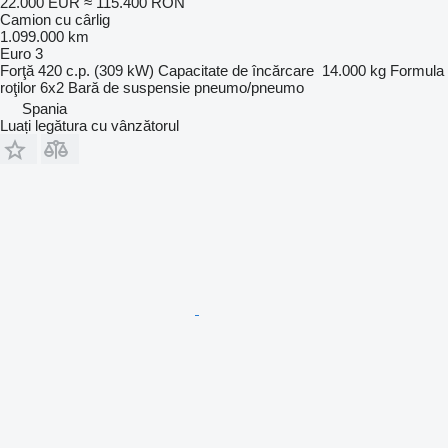
22.000 EUR
≈ 115.400 RON
Camion cu cârlig
1.099.000 km
Euro 3
Forţă
420 c.p. (309 kW)
Capacitate de încărcare
14.000 kg
Formula
roţilor
6x2
Bară de suspensie
pneumo/pneumo
Spania
Luați legătura cu vânzătorul