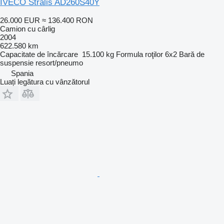
IVECO Stralis AD260S40Y
26.000 EUR
≈ 136.400 RON
Camion cu cârlig
2004
622.580 km
Capacitate de încărcare
15.100 kg
Formula roţilor
6x2
Bară de
suspensie
resort/pneumo
Spania
Luați legătura cu vânzătorul