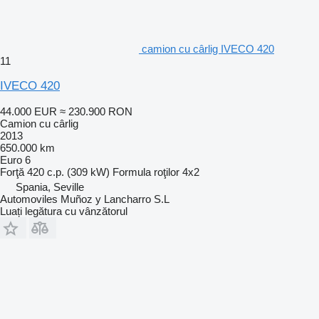
camion cu cârlig IVECO 420
11
IVECO 420
44.000 EUR
≈ 230.900 RON
Camion cu cârlig
2013
650.000 km
Euro 6
Forţă
420 c.p. (309 kW)
Formula roţilor
4x2
Spania, Seville
Automoviles Muñoz y Lancharro S.L
Luați legătura cu vânzătorul