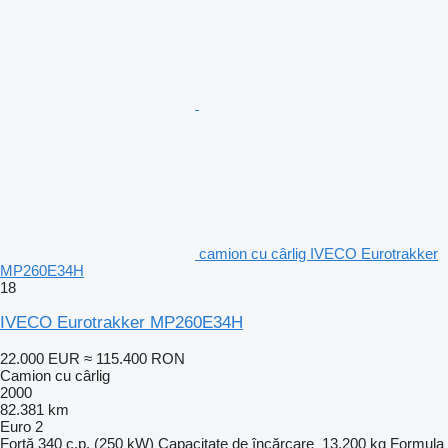
camion cu cârlig IVECO Eurotrakker
MP260E34H
18
IVECO Eurotrakker MP260E34H
22.000 EUR
≈ 115.400 RON
Camion cu cârlig
2000
82.381 km
Euro 2
Forţă
340 c.p. (250 kW)
Capacitate de încărcare
13.200 kg
Formula