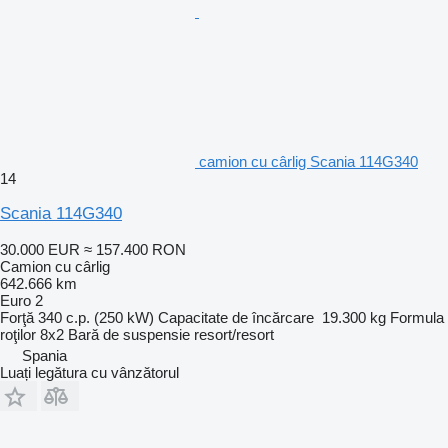
camion cu cârlig Scania 114G340
14
Scania 114G340
30.000 EUR
≈ 157.400 RON
Camion cu cârlig
642.666 km
Euro 2
Forţă
340 c.p. (250 kW)
Capacitate de încărcare
19.300 kg
Formula
roţilor
8x2
Bară de suspensie
resort/resort
Spania
Luați legătura cu vânzătorul