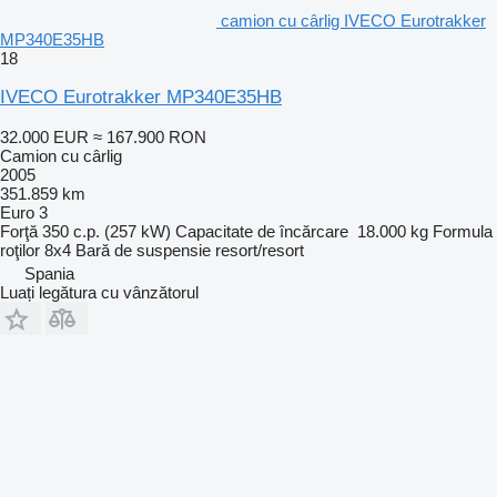
camion cu cârlig IVECO Eurotrakker
MP340E35HB
18
IVECO Eurotrakker MP340E35HB
32.000 EUR
≈ 167.900 RON
Camion cu cârlig
2005
351.859 km
Euro 3
Forţă
350 c.p. (257 kW)
Capacitate de încărcare
18.000 kg
Formula
roţilor
8x4
Bară de suspensie
resort/resort
Spania
Luați legătura cu vânzătorul