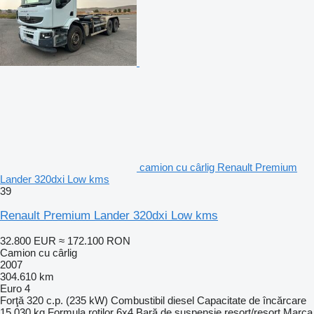
camion cu cârlig Renault Premium
Lander 320dxi Low kms
39
Renault Premium Lander 320dxi Low kms
32.800 EUR
≈ 172.100 RON
Camion cu cârlig
2007
304.610 km
Euro 4
Forţă
320 c.p. (235 kW)
Combustibil
diesel
Capacitate de încărcare
15.030 kg
Formula roţilor
6x4
Bară de suspensie
resort/resort
Marca