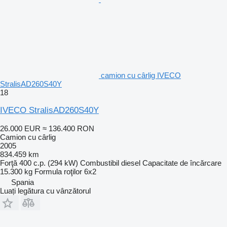
camion cu cârlig IVECO
StralisAD260S40Y
18
IVECO StralisAD260S40Y
26.000 EUR
≈ 136.400 RON
Camion cu cârlig
2005
834.459 km
Forţă
400 c.p. (294 kW)
Combustibil
diesel
Capacitate de încărcare
15.300 kg
Formula roţilor
6x2
Spania
Luați legătura cu vânzătorul