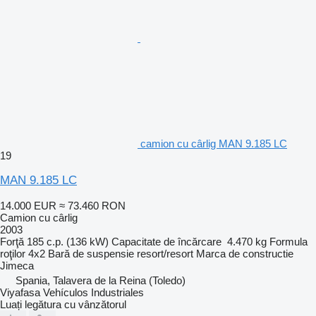
camion cu cârlig MAN 9.185 LC
19
MAN 9.185 LC
14.000 EUR
≈ 73.460 RON
Camion cu cârlig
2003
Forţă
185 c.p. (136 kW)
Capacitate de încărcare
4.470 kg
Formula
roţilor
4x2
Bară de suspensie
resort/resort
Marca de constructie
Jimeca
Spania, Talavera de la Reina (Toledo)
Viyafasa Vehículos Industriales
Luați legătura cu vânzătorul