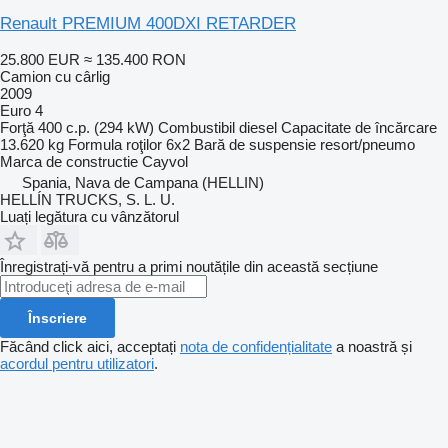
Renault PREMIUM 400DXI RETARDER
25.800 EUR
≈ 135.400 RON
Camion cu cârlig
2009
Euro 4
Forţă
400 c.p. (294 kW)
Combustibil
diesel
Capacitate de încărcare
13.620 kg
Formula roţilor
6x2
Bară de suspensie
resort/pneumo
Marca de constructie
Cayvol
Spania, Nava de Campana (HELLIN)
HELLÍN TRUCKS, S. L. U.
Luați legătura cu vânzătorul
Înregistrați-vă pentru a primi noutățile din această secțiune
Înscriere
Făcând click aici, acceptați
nota de confidențialitate
a noastră și
acordul pentru utilizatori
.