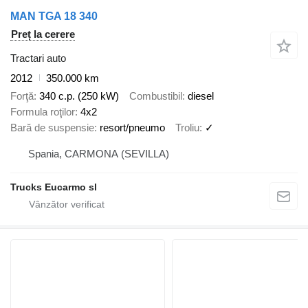
MAN TGA 18 340
Preț la cerere
Tractari auto
2012
350.000 km
Forţă
340 c.p. (250 kW)
Combustibil
diesel
Formula roţilor
4x2
Bară de suspensie
resort/pneumo
Troliu
✓
Spania, CARMONA (SEVILLA)
Trucks Eucarmo sl