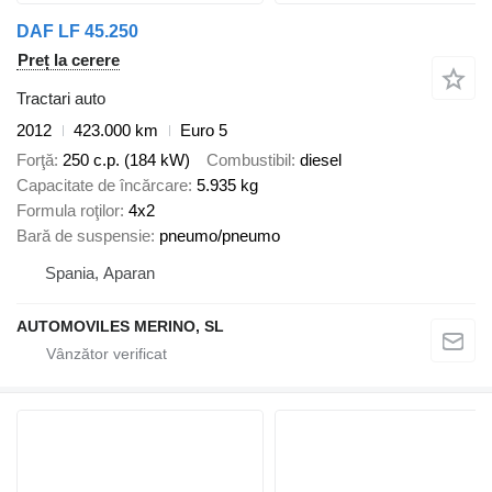
DAF LF 45.250
Preț la cerere
Tractari auto
2012
423.000 km
Euro 5
Forţă
250 c.p. (184 kW)
Combustibil
diesel
Capacitate de încărcare
5.935 kg
Formula roţilor
4x2
Bară de suspensie
pneumo/pneumo
Spania, Aparan
AUTOMOVILES MERINO, SL