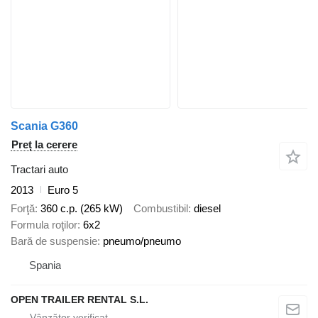
Scania G360
Preț la cerere
Tractari auto
2013
Euro 5
Forţă
360 c.p. (265 kW)
Combustibil
diesel
Formula roţilor
6x2
Bară de suspensie
pneumo/pneumo
Spania
OPEN TRAILER RENTAL S.L.