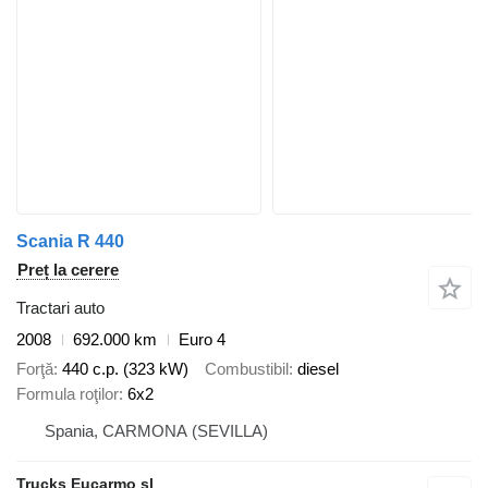
Scania R 440
Preț la cerere
Tractari auto
2008
692.000 km
Euro 4
Forţă
440 c.p. (323 kW)
Combustibil
diesel
Formula roţilor
6x2
Spania, CARMONA (SEVILLA)
Trucks Eucarmo sl