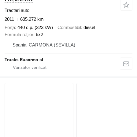
Tractari auto
2011
695.272 km
Forţă
440 c.p. (323 kW)
Combustibil
diesel
Formula roţilor
6x2
Spania, CARMONA (SEVILLA)
Trucks Eucarmo sl