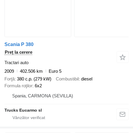
Scania P 380
Preț la cerere
Tractari auto
2009
402.506 km
Euro 5
Forţă
380 c.p. (279 kW)
Combustibil
diesel
Formula roţilor
6x2
Spania, CARMONA (SEVILLA)
Trucks Eucarmo sl