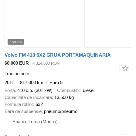
VIDEO
Volvo FM 410 6X2 GRUA PORTAMAQUINARIA
60.000 EUR
≈ 314.800 RON
Tractari auto
2011
817.000 km
Euro 5
Forţă
410 c.p. (301 kW)
Combustibil
diesel
Capacitate de încărcare
13.500 kg
Formula roţilor
6x2
Bară de suspensie
pneumo/pneumo
Spania, Lorca (Murcia)