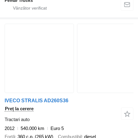
Pemar Trucks
IVECO STRALIS AD260S36
Preț la cerere
Tractari auto
2012
540.000 km
Euro 5
Forţă
360 c.p. (265 kW)
Combustibil
diesel