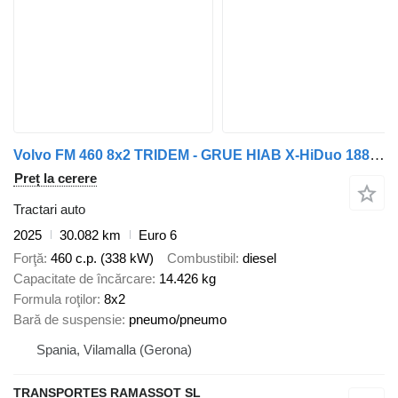
Volvo FM 460 8x2 TRIDEM - GRUE HIAB X-HiDuo 188 B-3
Preț la cerere
Tractari auto
2025
30.082 km
Euro 6
Forţă
460 c.p. (338 kW)
Combustibil
diesel
Capacitate de încărcare
14.426 kg
Formula roţilor
8x2
Bară de suspensie
pneumo/pneumo
Spania, Vilamalla (Gerona)
TRANSPORTES RAMASSOT SL