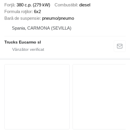
Forţă
380 c.p. (279 kW)
Combustibil
diesel
Formula roţilor
6x2
Bară de suspensie
pneumo/pneumo
Spania, CARMONA (SEVILLA)
Trucks Eucarmo sl