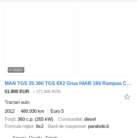
VIDEO
MAN TGS 35.360 TGS 8X2 Grua HIAB 166 Rampas Cabrestante Euro 5
51.800 EUR
≈ 271.800 RON
Tractari auto
2012
480.930 km
Euro 5
Forţă
360 c.p. (265 kW)
Combustibil
diesel
Formula roţilor
8x2
Bară de suspensie
parabolică
Spania, Ocaña, Toledo