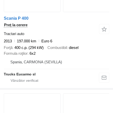
Scania P 400
Preț la cerere
Tractari auto
2013
197.000 km
Euro 6
Forţă
400 c.p. (294 kW)
Combustibil
diesel
Formula roţilor
6x2
Spania, CARMONA (SEVILLA)
Trucks Eucarmo sl