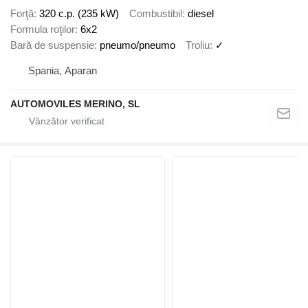
Forţă
320 c.p. (235 kW)
Combustibil
diesel
Formula roţilor
6x2
Bară de suspensie
pneumo/pneumo
Troliu
✓
Spania, Aparan
AUTOMOVILES MERINO, SL