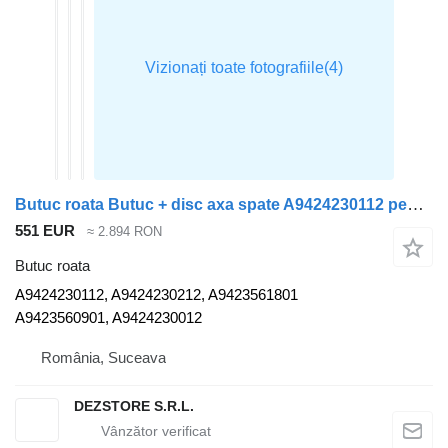
Butuc roata Butuc + disc axa spate A9424230112 pentru cap tractor Mercedes-Benz AROCS
551 EUR
≈ 2.894 RON
Butuc roata
A9424230112, A9424230212, A9423561801
A9423560901, A9424230012
România, Suceava
DEZSTORE S.R.L.