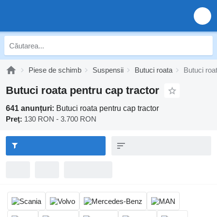
Piese de schimb
Suspensii
Butuci roata
Butuci roa
Butuci roata pentru cap tractor
641 anunțuri:
Butuci roata pentru cap tractor
Preţ:
130 RON - 3.700 RON