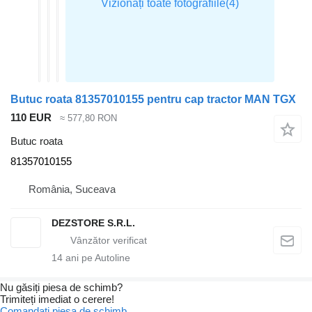
Butuc roata 81357010155 pentru cap tractor MAN TGX
110 EUR
≈ 577,80 RON
Butuc roata
81357010155
România, Suceava
DEZSTORE S.R.L.
14
ani pe Autoline
Nu găsiți piesa de schimb?
Trimiteți imediat o cerere!
Comandați piesa de schimb