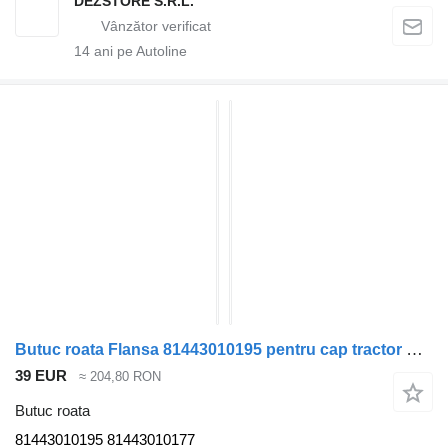
DEZSTORE S.R.L.
14
ani pe Autoline
Butuc roata Flansa 81443010195 pentru cap tractor MAN TGX
39 EUR
≈ 204,80 RON
Butuc roata
81443010195 81443010177