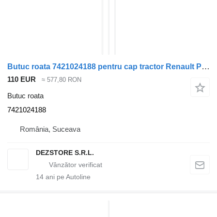
Butuc roata 7421024188 pentru cap tractor Renault PREMIUM
110 EUR
≈ 577,80 RON
Butuc roata
7421024188
România, Suceava
DEZSTORE S.R.L.
14
ani pe Autoline