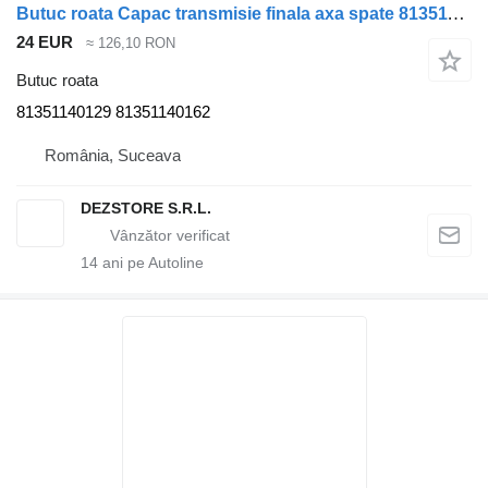
Butuc roata Capac transmisie finala axa spate 81351140129 pentru cap tractor MAN TGS
24 EUR
≈ 126,10 RON
Butuc roata
81351140129 81351140162
România, Suceava
DEZSTORE S.R.L.
14
ani pe Autoline