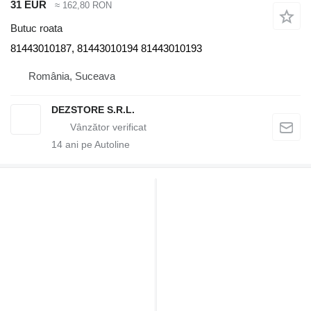
31 EUR
≈ 162,80 RON
Butuc roata
81443010187, 81443010194 81443010193
România, Suceava
DEZSTORE S.R.L.
14
ani pe Autoline