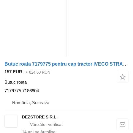
Butuc roata 7179775 pentru cap tractor IVECO STRALIS
157 EUR
≈ 824,60 RON
Butuc roata
7179775 7186804
România, Suceava
DEZSTORE S.R.L.
14
ani pe Autoline