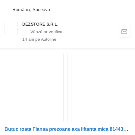
România, Suceava
DEZSTORE S.R.L.
14
ani pe Autoline
Butuc roata Flansa prezoane axa liftanta mica 81443010187 pentru cap tractor MAN TGX