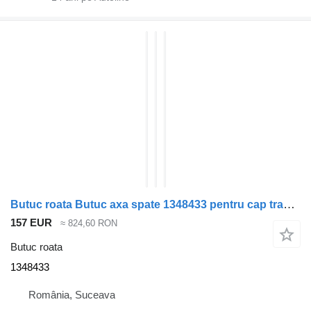
Butuc roata Butuc axa spate 1348433 pentru cap tractor DAF CF85
157 EUR
≈ 824,60 RON
Butuc roata
1348433
România, Suceava