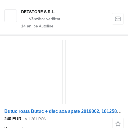
DEZSTORE S.R.L.
14
ani pe Autoline
Butuc roata Butuc + disc axa spate 2019802, 1812582 pentru cap tractor DAF XF
240 EUR
≈ 1.261 RON