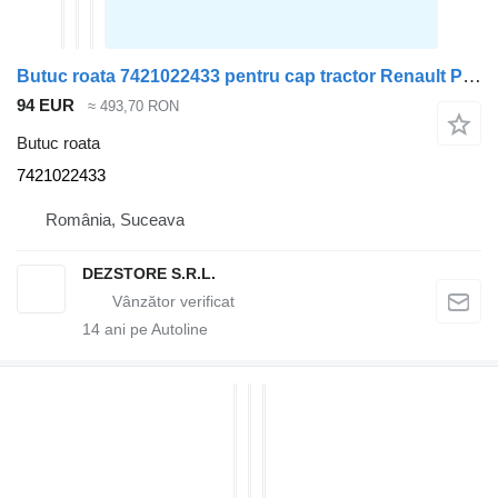
Butuc roata 7421022433 pentru cap tractor Renault PREMIUM
94 EUR
≈ 493,70 RON
Butuc roata
7421022433
România, Suceava
DEZSTORE S.R.L.
14
ani pe Autoline