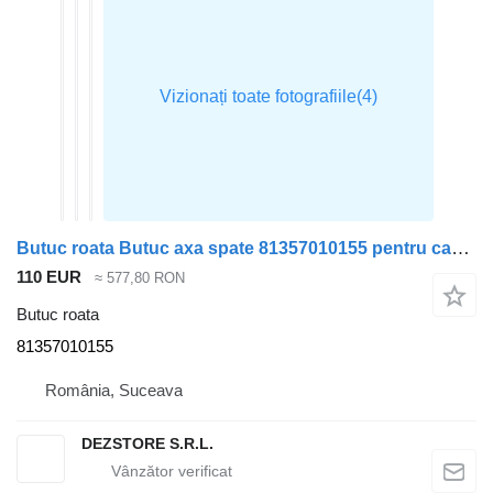
Butuc roata Butuc axa spate 81357010155 pentru cap tractor MAN TGA
110 EUR
≈ 577,80 RON
Butuc roata
81357010155
România, Suceava
DEZSTORE S.R.L.