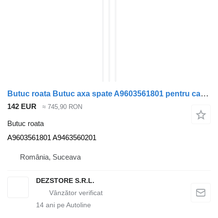
Butuc roata Butuc axa spate A9603561801 pentru cap tractor Mercedes-Benz ACTROS MP4
142 EUR
≈ 745,90 RON
Butuc roata
A9603561801 A9463560201
România, Suceava
DEZSTORE S.R.L.
14
ani pe Autoline