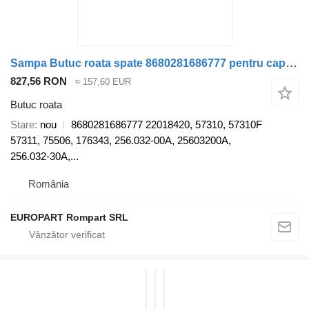
Sampa Butuc roata spate 8680281686777 pentru cap tractor Volvo RVI
827,56 RON
≈ 157,60 EUR
Butuc roata
Stare
nou
8680281686777 22018420, 57310, 57310F
57311, 75506, 176343, 256.032-00A, 25603200A,
256.032-30A,...
România
EUROPART Rompart SRL