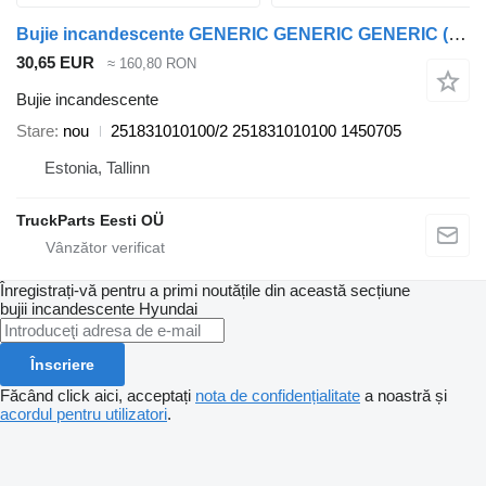
Bujie incandescente GENERIC GENERIC GENERIC (01.51-) 251831010100/2 pentru camion
30,65 EUR
≈ 160,80 RON
Bujie incandescente
Stare
nou
251831010100/2 251831010100 1450705
Estonia, Tallinn
TruckParts Eesti OÜ
Înregistrați-vă pentru a primi noutățile din această secțiune
bujii incandescente
Hyundai
Înscriere
Făcând click aici, acceptați
nota de confidențialitate
a noastră și
acordul pentru utilizatori
.