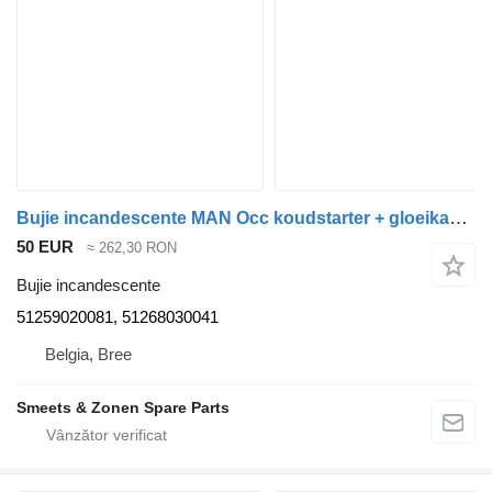
Bujie incandescente MAN Occ koudstarter + gloeikaars D2676 51259020081 pentru camion
50 EUR
≈ 262,30 RON
Bujie incandescente
51259020081, 51268030041
Belgia, Bree
Smeets & Zonen Spare Parts