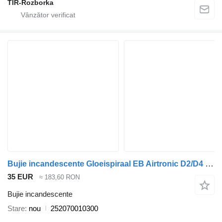
TIR-Rozborka
Bujie incandescente Gloeispiraal EB Airtronic D2/D4 24V OE EBERSPACHER 252070010300 pentru cap tractor
35 EUR
≈ 183,60 RON
Bujie incandescente
Stare
nou
252070010300