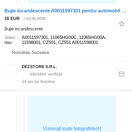
Bujie incandescente A0011597301 pentru automobil Mercedes-Benz E CLASS
16 EUR
≈ 83,95 RON
Bujie incandescente
Stare
A0011597301, 11065HG00C, 11065HG00A,
nou
11598001, CZ501, CZ551 A0011598001
România, Suceava
DEZSTORE S.R.L.
14
ani pe Autoline