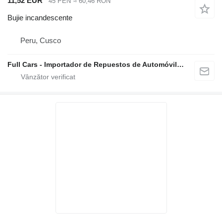
11,52 EUR
45 PEN
≈ 60,46 RON
Bujie incandescente
Peru, Cusco
Full Cars - Importador de Repuestos de Automóviles al Por Mayor