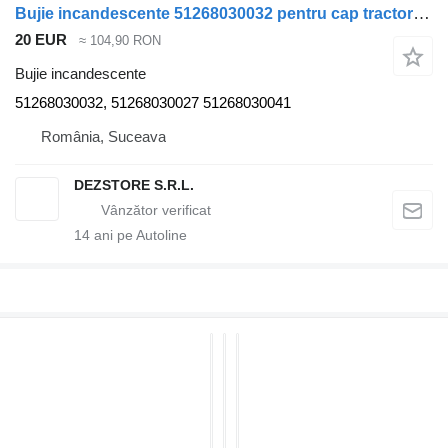
Bujie incandescente 51268030032 pentru cap tractor MAN TGX
20 EUR
≈ 104,90 RON
Bujie incandescente
51268030032, 51268030027 51268030041
România, Suceava
DEZSTORE S.R.L.
14
ani pe Autoline