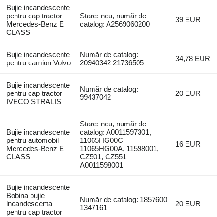
Bujie incandescente
pentru cap tractor
Stare: nou, număr de
39 EUR
Mercedes-Benz E
catalog: A2569060200
CLASS
Bujie incandescente
Număr de catalog:
34,78 EUR
pentru camion Volvo
20940342 21736505
Bujie incandescente
Număr de catalog:
pentru cap tractor
20 EUR
99437042
IVECO STRALIS
Stare: nou, număr de
Bujie incandescente
catalog: A0011597301,
pentru automobil
11065HG00C,
16 EUR
Mercedes-Benz E
11065HG00A, 11598001,
CLASS
CZ501, CZ551
A0011598001
Bujie incandescente
Bobina bujie
Număr de catalog: 1857600
incandescenta
20 EUR
1347161
pentru cap tractor