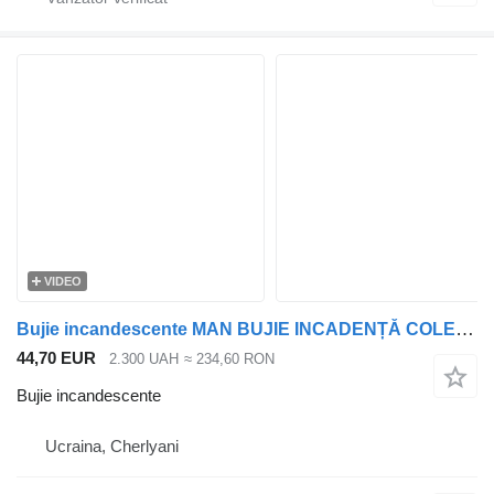
VIDEO
Bujie incandescente MAN BUJIE INCADENȚĂ COLECTOR DE ADMISIE MAN F2000/F90/G90/M90/NG pentru cap tractor MAN F2000/F90/G90/M90/NG
44,70 EUR
2.300 UAH
≈ 234,60 RON
Bujie incandescente
Ucraina, Cherlyani