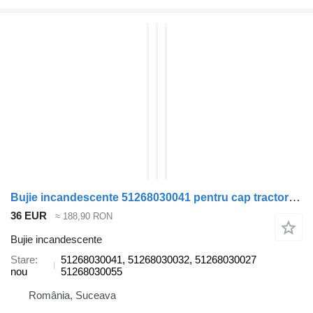
Bujie incandescente 51268030041 pentru cap tractor MAN TGX
36 EUR
≈ 188,90 RON
Bujie incandescente
Stare
51268030041, 51268030032, 51268030027
nou
51268030055
România, Suceava