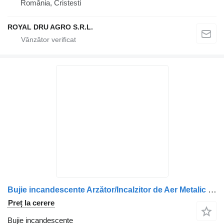
România, Cristesti
ROYAL DRU AGRO S.R.L.
Bujie incandescente Arzător/Incalzitor de Aer Metalic cu Suport și Tub de Conectare pentru camion
Preț la cerere
Bujie incandescente