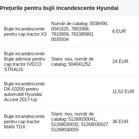
Prețurile pentru bujii incandescente Hyundai
Număr de catalog: 0038490,
Bujie incandescente
0041625, 7803368,
6 EUR
pentru cap tractor X3
7810858, 781085801
0035934
Bujie incandescente
Bujie admisie pentru
Stare: nou, număr de
24 EUR
cap tractor IVECO
catalog: 504041252
STRALIS
Bujie incandescente
DK-03200 pentru
11,52 EUR
automobil Hyundai
Accent 2017-Up
Stare: nou, număr de
Bujie incandescente
catalog: 51268030041,
pentru cap tractor
36 EUR
51268030032, 51268030027
MAN TGX
51268030055