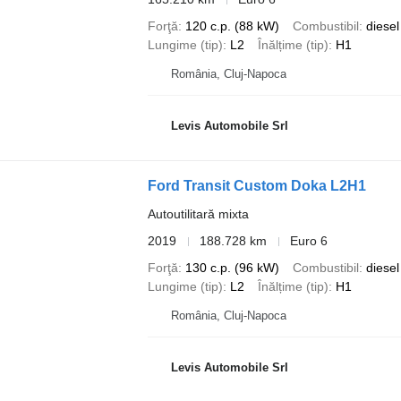
Forţă
120 c.p. (88 kW)
Combustibil
diesel
Lungime (tip)
L2
Înălțime (tip)
H1
România, Cluj-Napoca
Levis Automobile Srl
Ford Transit Custom Doka L2H1
Autoutilitară mixta
2019
188.728 km
Euro 6
Forţă
130 c.p. (96 kW)
Combustibil
diesel
Lungime (tip)
L2
Înălțime (tip)
H1
România, Cluj-Napoca
Levis Automobile Srl