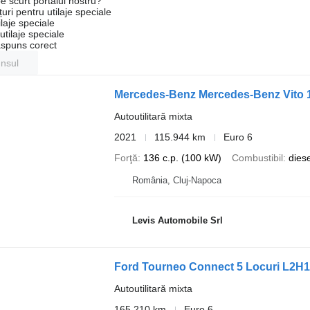
e scurt portalul nostru?
uri pentru utilaje speciale
laje speciale
tilaje speciale
ăspuns corect
unsul
Mercedes-Benz Mercedes-Benz Vito 1
Autoutilitară mixta
2021
115.944 km
Euro 6
Forţă
136 c.p. (100 kW)
Combustibil
diese
România, Cluj-Napoca
Levis Automobile Srl
Ford Tourneo Connect 5 Locuri L2H1
Autoutilitară mixta
165.210 km
Euro 6