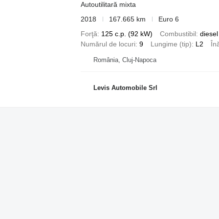
Autoutilitară mixta
2018
167.665 km
Euro 6
Forţă
125 c.p. (92 kW)
Combustibil
diesel
Numărul de locuri
9
Lungime (tip)
L2
Înă
România, Cluj-Napoca
Levis Automobile Srl