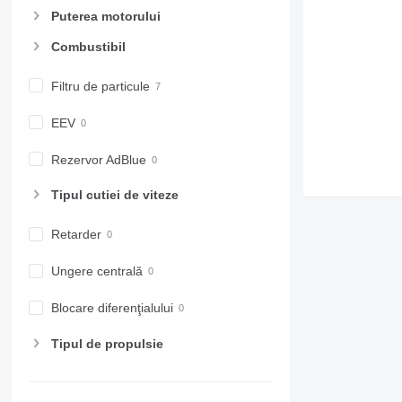
Puterea motorului
Combustibil
Filtru de particule
EEV
Rezervor AdBlue
Tipul cutiei de viteze
Retarder
Ungere centrală
Blocare diferenţialului
Tipul de propulsie