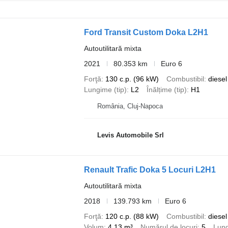
Ford Transit Custom Doka L2H1
Autoutilitară mixta
2021
80.353 km
Euro 6
Forţă
130 c.p. (96 kW)
Combustibil
diesel
Lungime (tip)
L2
Înălțime (tip)
H1
România, Cluj-Napoca
Levis Automobile Srl
Renault Trafic Doka 5 Locuri L2H1
Autoutilitară mixta
2018
139.793 km
Euro 6
Forţă
120 c.p. (88 kW)
Combustibil
diesel
Volum
4,13 m³
Numărul de locuri
5
Lung