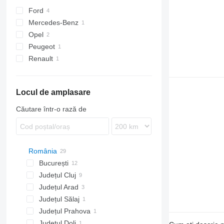
Ford
Mercedes-Benz
Tourneo
Opel
Transit
Vito
Peugeot
Vivaro
Renault
Expert
Trafic
Locul de amplasare
Căutare într-o rază de
România
București
Județul Cluj
București
Județul Arad
Județul Sălaj
Județul Prahova
Hereclean
Județul Dolj