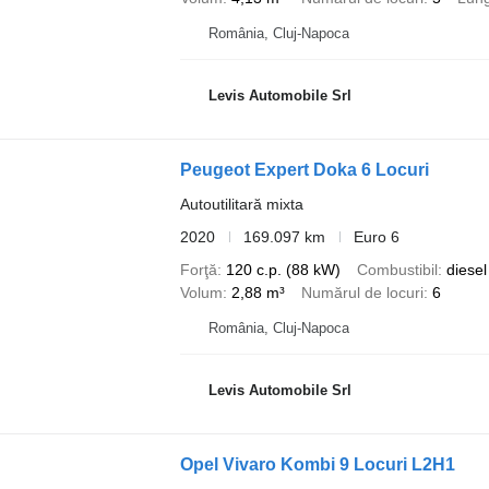
România, Cluj-Napoca
Levis Automobile Srl
Peugeot Expert Doka 6 Locuri
Autoutilitară mixta
2020
169.097 km
Euro 6
Forţă
120 c.p. (88 kW)
Combustibil
diesel
Volum
2,88 m³
Numărul de locuri
6
România, Cluj-Napoca
Levis Automobile Srl
Opel Vivaro Kombi 9 Locuri L2H1