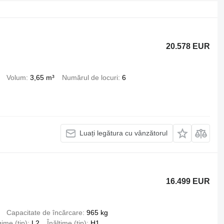
20.578 EUR
Volum
3,65 m³
Numărul de locuri
6
Luați legătura cu vânzătorul
16.499 EUR
Capacitate de încărcare
965 kg
ime (tip)
L2
Înălțime (tip)
H1