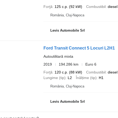
Forţă
125 c.p. (92 kW)
Combustibil
diesel
România, Cluj-Napoca
Levis Automobile Srl
Ford Transit Connect 5 Locuri L2H1
Autoutilitară mixta
2019
194.286 km
Euro 6
Forţă
120 c.p. (88 kW)
Combustibil
diesel
Lungime (tip)
L2
Înălțime (tip)
H1
România, Cluj-Napoca
Levis Automobile Srl