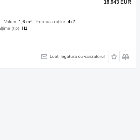
16.943 EUR
Volum
1,6 m³
Formula roţilor
4x2
lțime (tip)
H1
Luați legătura cu vânzătorul