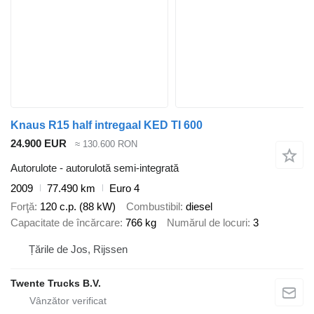
Knaus R15 half intregaal KED TI 600
24.900 EUR
≈ 130.600 RON
Autorulote - autorulotă semi-integrată
2009
77.490 km
Euro 4
Forţă
120 c.p. (88 kW)
Combustibil
diesel
Capacitate de încărcare
766 kg
Numărul de locuri
3
Țările de Jos, Rijssen
Twente Trucks B.V.