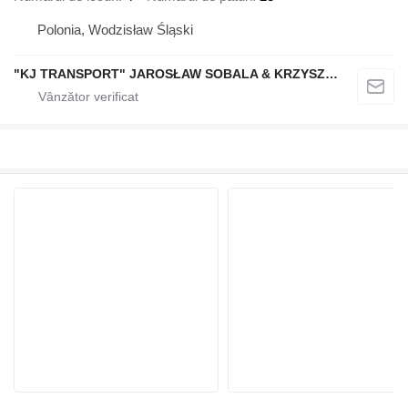
Polonia, Wodzisław Śląski
"KJ TRANSPORT" JAROSŁAW SOBALA & KRZYSZTOF SOBALA SPÓŁKA JAWNA