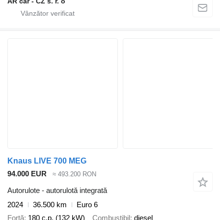
AR car - CZ s. r. o
Knaus LIVE 700 MEG
94.000 EUR
≈ 493.200 RON
Autorulote - autorulotă integrată
2024
36.500 km
Euro 6
Forţă
180 c.p. (132 kW)
Combustibil
diesel