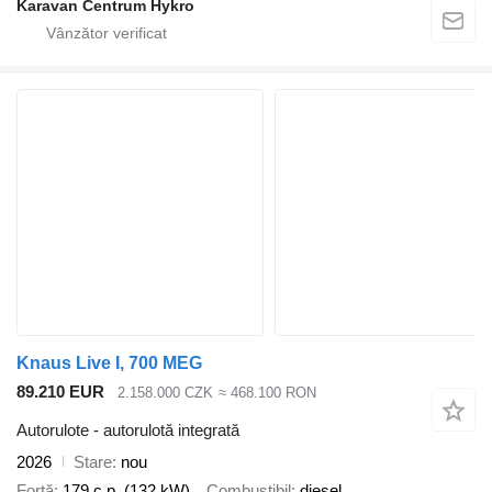
Karavan Centrum Hykro
Knaus Live I, 700 MEG
89.210 EUR
2.158.000 CZK
≈ 468.100 RON
Autorulote - autorulotă integrată
2026
Stare
nou
Forţă
179 c.p. (132 kW)
Combustibil
diesel