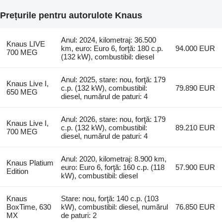
Prețurile pentru autorulote Knaus
Anul: 2024, kilometraj: 36.500
Knaus LIVE
km, euro: Euro 6, forţă: 180 c.p.
94.000 EUR
700 MEG
(132 kW), combustibil: diesel
Anul: 2025, stare: nou, forţă: 179
Knaus Live I,
c.p. (132 kW), combustibil:
79.890 EUR
650 MEG
diesel, numărul de paturi: 4
Anul: 2026, stare: nou, forţă: 179
Knaus Live I,
c.p. (132 kW), combustibil:
89.210 EUR
700 MEG
diesel, numărul de paturi: 4
Anul: 2020, kilometraj: 8.900 km,
Knaus Platium
euro: Euro 6, forţă: 160 c.p. (118
57.900 EUR
Edition
kW), combustibil: diesel
Knaus
Stare: nou, forţă: 140 c.p. (103
BoxTime, 630
kW), combustibil: diesel, numărul
76.850 EUR
MX
de paturi: 2