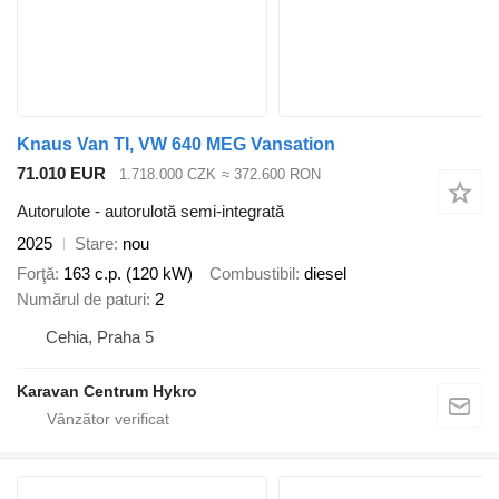
Knaus Van TI, VW 640 MEG Vansation
71.010 EUR
1.718.000 CZK
≈ 372.600 RON
Autorulote - autorulotă semi-integrată
2025
Stare
nou
Forţă
163 c.p. (120 kW)
Combustibil
diesel
Numărul de paturi
2
Cehia, Praha 5
Karavan Centrum Hykro