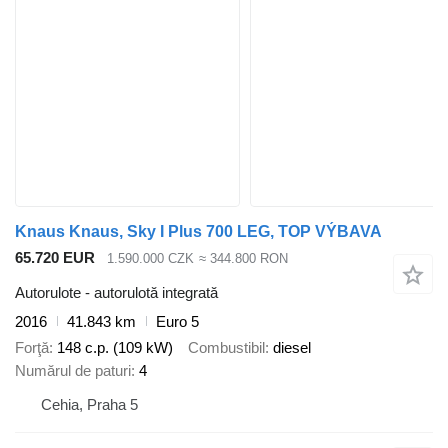
Knaus Knaus, Sky I Plus 700 LEG, TOP VÝBAVA
65.720 EUR
1.590.000 CZK
≈ 344.800 RON
Autorulote - autorulotă integrată
2016
41.843 km
Euro 5
Forţă
148 c.p. (109 kW)
Combustibil
diesel
Numărul de paturi
4
Cehia, Praha 5