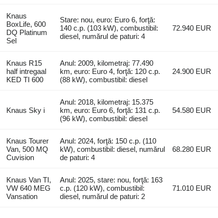
Knaus
Stare: nou, euro: Euro 6, forţă:
BoxLife, 600
140 c.p. (103 kW), combustibil:
72.940 EUR
DQ Platinum
diesel, numărul de paturi: 4
Sel
Knaus R15
Anul: 2009, kilometraj: 77.490
half intregaal
km, euro: Euro 4, forţă: 120 c.p.
24.900 EUR
KED TI 600
(88 kW), combustibil: diesel
Anul: 2018, kilometraj: 15.375
Knaus Sky i
km, euro: Euro 6, forţă: 131 c.p.
54.580 EUR
(96 kW), combustibil: diesel
Knaus Tourer
Anul: 2024, forţă: 150 c.p. (110
Van, 500 MQ
kW), combustibil: diesel, numărul
68.280 EUR
Cuvision
de paturi: 4
Knaus Van TI,
Anul: 2025, stare: nou, forţă: 163
VW 640 MEG
c.p. (120 kW), combustibil:
71.010 EUR
Vansation
diesel, numărul de paturi: 2