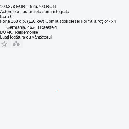
100.378 EUR
≈ 526.700 RON
Autorulote - autorulotă semi-integrată
Euro 6
Forţă
163 c.p. (120 kW)
Combustibil
diesel
Formula roţilor
4x4
Germania, 46348 Raesfeld
DÜMO Reisemobile
Luați legătura cu vânzătorul