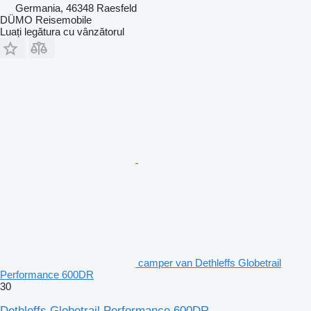
Germania, 46348 Raesfeld
DÜMO Reisemobile
Luați legătura cu vânzătorul
camper van Dethleffs Globetrail
Performance 600DR
30
Dethleffs Globetrail Performance 600DR