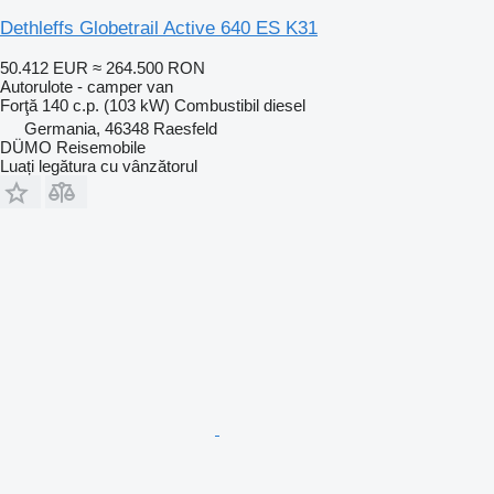
Dethleffs Globetrail Active 640 ES K31
50.412 EUR
≈ 264.500 RON
Autorulote - camper van
Forţă
140 c.p. (103 kW)
Combustibil
diesel
Germania, 46348 Raesfeld
DÜMO Reisemobile
Luați legătura cu vânzătorul