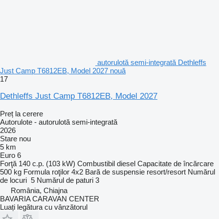
autorulotă semi-integrată Dethleffs
Just Camp T6812EB, Model 2027 nouă
17
Dethleffs Just Camp T6812EB, Model 2027
Preț la cerere
Autorulote - autorulotă semi-integrată
2026
Stare
nou
5 km
Euro 6
Forţă
140 c.p. (103 kW)
Combustibil
diesel
Capacitate de încărcare
500 kg
Formula roţilor
4x2
Bară de suspensie
resort/resort
Numărul
de locuri
5
Numărul de paturi
3
România, Chiajna
BAVARIA CARAVAN CENTER
Luați legătura cu vânzătorul