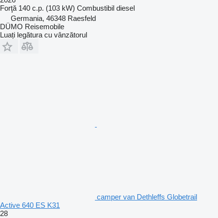
Forţă
140 c.p. (103 kW)
Combustibil
diesel
Germania, 46348 Raesfeld
DÜMO Reisemobile
Luați legătura cu vânzătorul
camper van Dethleffs Globetrail
Active 640 ES K31
28