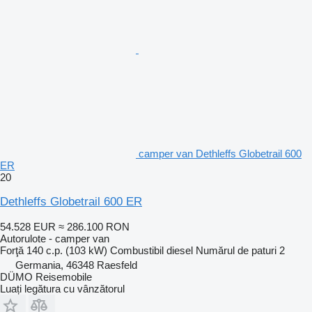
camper van Dethleffs Globetrail 600
ER
20
Dethleffs Globetrail 600 ER
54.528 EUR
≈ 286.100 RON
Autorulote - camper van
Forţă
140 c.p. (103 kW)
Combustibil
diesel
Numărul de paturi
2
Germania, 46348 Raesfeld
DÜMO Reisemobile
Luați legătura cu vânzătorul