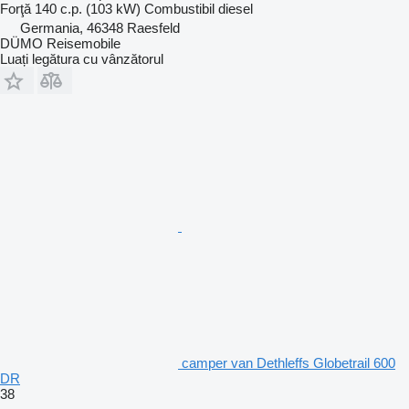
Forţă
140 c.p. (103 kW)
Combustibil
diesel
Germania, 46348 Raesfeld
DÜMO Reisemobile
Luați legătura cu vânzătorul
camper van Dethleffs Globetrail 600
DR
38