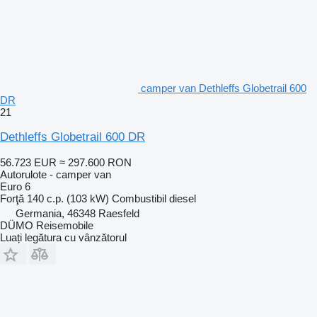
camper van Dethleffs Globetrail 600
DR
21
Dethleffs Globetrail 600 DR
56.723 EUR
≈ 297.600 RON
Autorulote - camper van
Euro 6
Forţă
140 c.p. (103 kW)
Combustibil
diesel
Germania, 46348 Raesfeld
DÜMO Reisemobile
Luați legătura cu vânzătorul