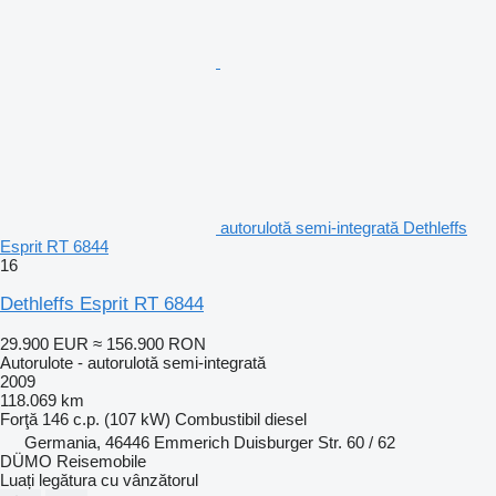
autorulotă semi-integrată Dethleffs
Esprit RT 6844
16
Dethleffs Esprit RT 6844
29.900 EUR
≈ 156.900 RON
Autorulote - autorulotă semi-integrată
2009
118.069 km
Forţă
146 c.p. (107 kW)
Combustibil
diesel
Germania, 46446 Emmerich Duisburger Str. 60 / 62
DÜMO Reisemobile
Luați legătura cu vânzătorul