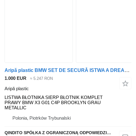
Aripă plastic BMW SET DE SECURĂ ISTWA A DREAPTA X3 G01 C4P BROOKLYN GRI METALIC LISTWA pentru automobil BMW ISTWA BŁOTNIKA SIERP BŁOTNIK KOMPLET PRAWY BMW X3 G01 C4P BROOKLYN GRAU METALLIC
1.000 EUR
≈ 5.247 RON
Aripă plastic
LISTWA BŁOTNIKA SIERP BŁOTNIK KOMPLET
PRAWY BMW X3 G01 C4P BROOKLYN GRAU
METALLIC
Polonia, Piotrków Trybunalski
QINDITO SPÓŁKA Z OGRANICZONĄ ODPOWIEDZIALNOŚCIĄ