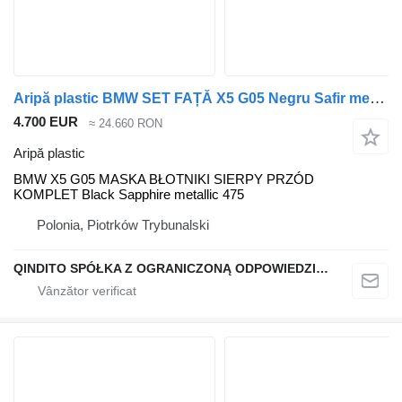
Aripă plastic BMW SET FAȚĂ X5 G05 Negru Safir metalizat 475 BMW pentru automobil BMW X5 G05
4.700 EUR
≈ 24.660 RON
Aripă plastic
BMW X5 G05 MASKA BŁOTNIKI SIERPY PRZÓD
KOMPLET Black Sapphire metallic 475
Polonia, Piotrków Trybunalski
QINDITO SPÓŁKA Z OGRANICZONĄ ODPOWIEDZIALNOŚCIĄ