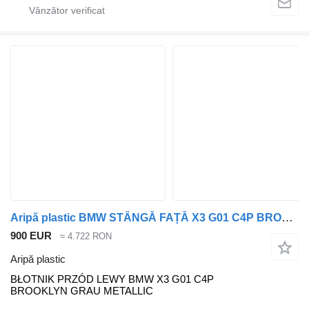
Aripă plastic BMW STÂNGĂ FAȚĂ X3 G01 C4P BROOKLYN GRI METALIC BŁOTNIK pentru automobil BMW X3 G01
900 EUR
≈ 4.722 RON
Aripă plastic
BŁOTNIK PRZÓD LEWY BMW X3 G01 C4P
BROOKLYN GRAU METALLIC