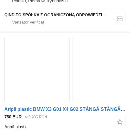
Polonia, Piotrków Trybunalski
QINDITO SPÓŁKA Z OGRANICZONĄ ODPOWIEDZIALNOŚCIĄ
Aripă plastic BMW X3 G01 X4 G02 STÂNGĂ STÂNGĂ FAȚĂ DE INSTALAT ÎN BANDA COLORATĂ C4P BMW pentru automobil BMW BMW X3 G01 X4 G02 BŁOTNIK LEWY LEWA PRZÓD DO ZAŁOŻENIA W kolor C4P
750 EUR
≈ 3.935 RON
Aripă plastic