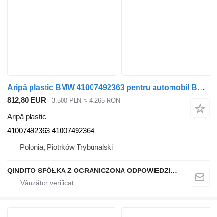
Aripă plastic BMW 41007492363 pentru automobil BMW X5 GO5
812,80 EUR
3.500 PLN
≈ 4.265 RON
Aripă plastic
41007492363 41007492364
Polonia, Piotrków Trybunalski
QINDITO SPÓŁKA Z OGRANICZONĄ ODPOWIEDZIALNOŚCIĄ