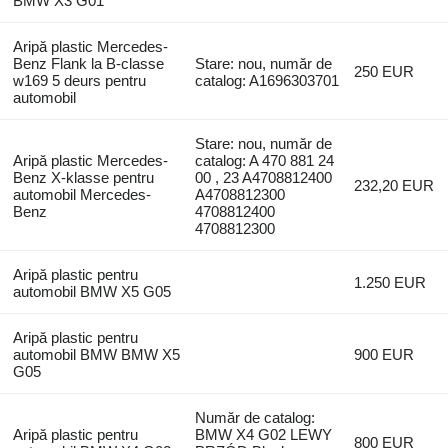
BMW X3 G01
Aripă plastic Mercedes-
Benz Flank la B-classe
Stare: nou, număr de
250 EUR
w169 5 deurs pentru
catalog: A1696303701
automobil
Stare: nou, număr de
Aripă plastic Mercedes-
catalog: A 470 881 24
Benz X-klasse pentru
00 , 23 A4708812400
232,20 EUR
automobil Mercedes-
A4708812300
Benz
4708812400
4708812300
Aripă plastic pentru
1.250 EUR
automobil BMW X5 G05
Aripă plastic pentru
automobil BMW BMW X5
900 EUR
G05
Număr de catalog:
Aripă plastic pentru
BMW X4 G02 LEWY
800 EUR