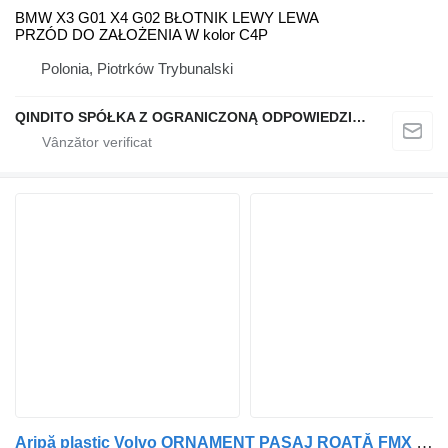
BMW X3 G01 X4 G02 BŁOTNIK LEWY LEWA
PRZÓD DO ZAŁOŻENIA W kolor C4P
Polonia, Piotrków Trybunalski
QINDITO SPÓŁKA Z OGRANICZONĄ ODPOWIEDZIALNOŚCIĄ
Aripă plastic Volvo ORNAMENT PASAJ ROATĂ FMX (CABINĂ SCURTĂ) pentru automobil Volvo X (from 2021) FM5