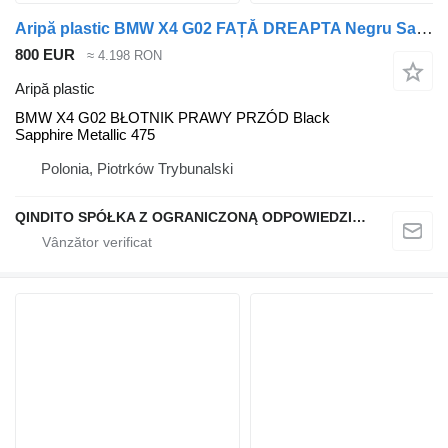
Aripă plastic BMW X4 G02 FAȚĂ DREAPTA Negru Safir Metalizat 475 BMW pentru automobil BMW X4 G02
800 EUR
≈ 4.198 RON
Aripă plastic
BMW X4 G02 BŁOTNIK PRAWY PRZÓD Black
Sapphire Metallic 475
Polonia, Piotrków Trybunalski
QINDITO SPÓŁKA Z OGRANICZONĄ ODPOWIEDZIALNOŚCIĄ