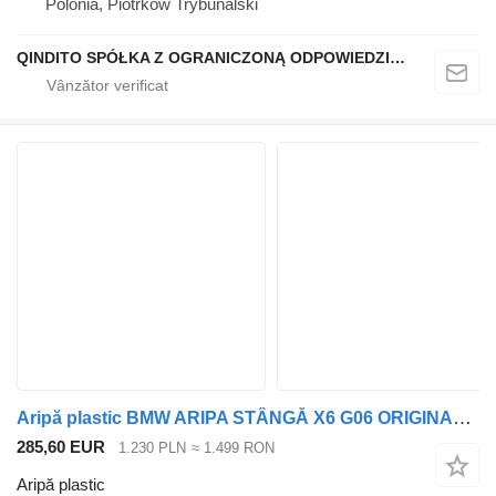
Polonia, Piotrków Trybunalski
QINDITO SPÓŁKA Z OGRANICZONĄ ODPOWIEDZIALNOŚCIĄ
Aripă plastic BMW ARIPA STÂNGĂ X6 G06 ORIGINALĂ pentru automobil BMW X6
285,60 EUR
1.230 PLN
≈ 1.499 RON
Aripă plastic