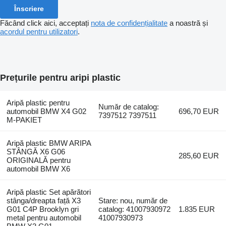
Înscriere
Făcând click aici, acceptați
nota de confidențialitate
a noastră și
acordul pentru utilizatori
.
Prețurile pentru aripi plastic
Aripă plastic pentru
Număr de catalog:
automobil BMW X4 G02
696,70 EUR
7397512 7397511
M-PAKIET
Aripă plastic BMW ARIPA
STÂNGĂ X6 G06
285,60 EUR
ORIGINALĂ pentru
automobil BMW X6
Aripă plastic Set apărători
stânga/dreapta față X3
Stare: nou, număr de
G01 C4P Brooklyn gri
catalog: 41007930972
1.835 EUR
metal pentru automobil
41007930973