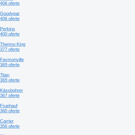
406 oferte
Goodyear
406 oferte
Perkins
400 oferte
Thermo King
377 oferte
Faymonville
369 oferte
Titan
369 oferte
Kässbohrer
367 oferte
Fruehauf
360 oferte
Carrier
356 oferte