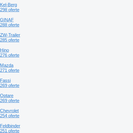
Kel-Berg
298 oferte
GINAF
288 oferte
ZW-Trailer
285 oferte
Hino
276 oferte
Mazda
271 oferte
Fassi
269 oferte
Optare
269 oferte
Chevrolet
254 oferte
Feldbinder
251 oferte