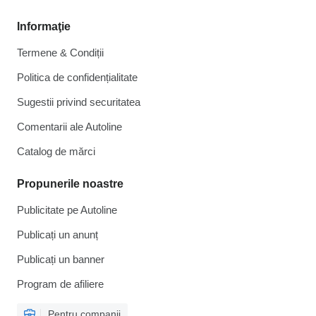
Informaţie
Termene & Condiții
Politica de confidențialitate
Sugestii privind securitatea
Comentarii ale Autoline
Catalog de mărcі
Propunerile noastre
Publicitate pe Autoline
Publicați un anunț
Publicați un banner
Program de afiliere
Pentru companii