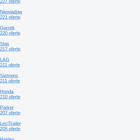
227 oferte
Niewiadów
221 oferte
Garrett
220 oferte
Stas
217 oferte
LAG
211 oferte
Siemens
211 oferte
Honda
210 oferte
Parker
207 oferte
LeciTrailer
205 oferte
Haldex