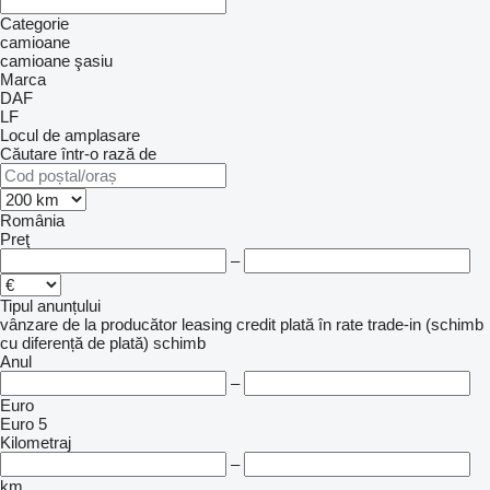
Categorie
camioane
camioane şasiu
Marca
DAF
LF
Locul de amplasare
Căutare într-o rază de
România
Preţ
–
Tipul anunțului
vânzare
de la producător
leasing
credit
plată în rate
trade-in (schimb
cu diferență de plată)
schimb
Anul
–
Euro
Euro 5
Kilometraj
–
km