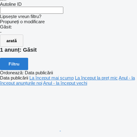
Autoline ID
Lipsește vreun filtru?
Propuneți o modificare
Găsit:
-
arată
1 anunț:
Găsit
Filtru
Ordonează
:
Data publicării
Data publicării
La început mai scump
La început la preț mic
Anul - la
început anunțurile noi
Anul - la început vechi