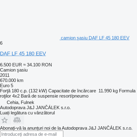
camion şasiu DAF LF 45 180 EEV
6
DAF LF 45 180 EEV
6.500 EUR
≈ 34.100 RON
Camion şasiu
2011
670.000 km
Euro 5
Forţă
180 c.p. (132 kW)
Capacitate de încărcare
11.990 kg
Formula
roţilor
4x2
Bară de suspensie
resort/pneumo
Cehia, Fulnek
Autodoprava J&J JANČÁLEK s.r.o.
Luați legătura cu vânzătorul
Abonați-vă la anunțuri noi de la Autodoprava J&J JANČÁLEK s.r.o.