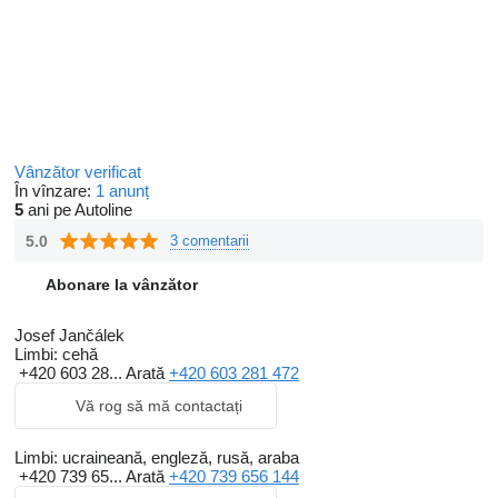
Vânzător verificat
În vînzare:
1 anunț
5
ani pe Autoline
5.0
3 comentarii
Abonare la vânzător
Josef Jančálek
Limbi:
cehă
+420 603 28...
Arată
+420 603 281 472
Vă rog să mă contactați
Limbi:
ucraineană, engleză, rusă, araba
+420 739 65...
Arată
+420 739 656 144