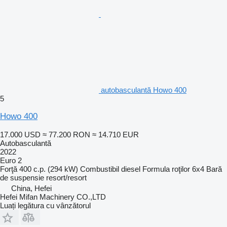
autobasculantă Howo 400
5
Howo 400
17.000 USD
≈ 77.200 RON
≈ 14.710 EUR
Autobasculantă
2022
Euro 2
Forţă
400 c.p. (294 kW)
Combustibil
diesel
Formula roţilor
6x4
Bară
de suspensie
resort/resort
China, Hefei
Hefei Mifan Machinery CO.,LTD
Luați legătura cu vânzătorul