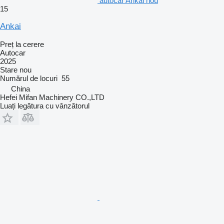
autocar Ankai nou
15
Ankai
Preț la cerere
Autocar
2025
Stare
nou
Numărul de locuri
55
China
Hefei Mifan Machinery CO.,LTD
Luați legătura cu vânzătorul