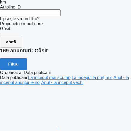
km
Autoline ID
Lipsește vreun filtru?
Propuneți o modificare
Găsit:
-
arată
169 anunțuri:
Găsit
Filtru
Ordonează
:
Data publicării
Data publicării
La început mai scump
La început la preț mic
Anul - la
început anunțurile noi
Anul - la început vechi