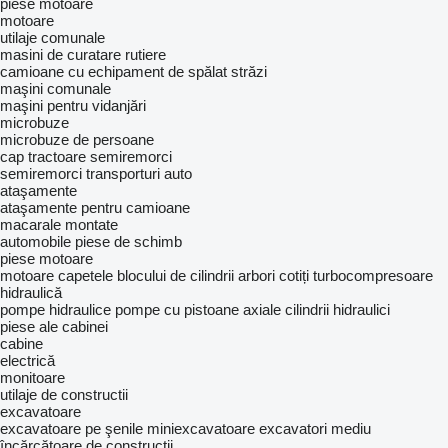
piese motoare
motoare
utilaje comunale
masini de curatare rutiere
camioane cu echipament de spălat străzi
maşini comunale
maşini pentru vidanjări
microbuze
microbuze de persoane
cap tractoare
semiremorci
semiremorci transporturi auto
ataşamente
ataşamente pentru camioane
macarale montate
automobile
piese de schimb
piese motoare
motoare
capetele blocului de cilindrii
arbori cotiți
turbocompresoare
hidraulică
pompe hidraulice
pompe cu pistoane axiale
cilindrii hidraulici
piese ale cabinei
cabine
electrică
monitoare
utilaje de constructii
excavatoare
excavatoare pe şenile
miniexcavatoare
excavatori mediu
încărcătoare de construcții