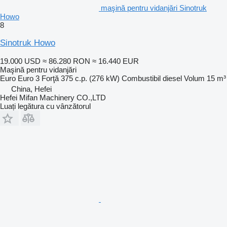
maşină pentru vidanjări Sinotruk
Howo
8
Sinotruk Howo
19.000 USD
≈ 86.280 RON
≈ 16.440 EUR
Maşină pentru vidanjări
Euro
Euro 3
Forţă
375 c.p. (276 kW)
Combustibil
diesel
Volum
15 m³
China, Hefei
Hefei Mifan Machinery CO.,LTD
Luați legătura cu vânzătorul