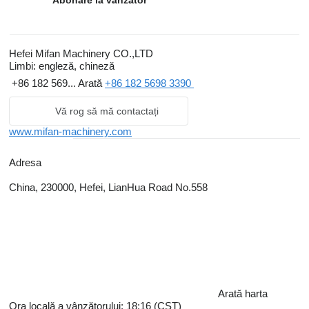
Abonare la vânzător
Hefei Mifan Machinery CO.,LTD
Limbi:
engleză, chineză
+86 182 569...
Arată
+86 182 5698 3390
Vă rog să mă contactați
www.mifan-machinery.com
Adresa
China, 230000, Hefei, LianHua Road No.558
Arată harta
Ora locală a vânzătorului: 18:16 (CST)