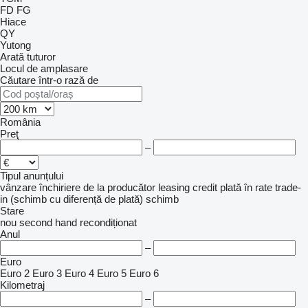
FD
FG
Hiace
QY
Yutong
Arată tuturor
Locul de amplasare
Căutare într-o rază de
România
Preţ
–
Tipul anunțului
vânzare
închiriere
de la producător
leasing
credit
plată în rate
trade-
in (schimb cu diferență de plată)
schimb
Stare
nou
second hand
recondiționat
Anul
–
Euro
Euro 2
Euro 3
Euro 4
Euro 5
Euro 6
Kilometraj
–