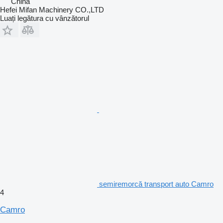
China
Hefei Mifan Machinery CO.,LTD
Luați legătura cu vânzătorul
semiremorcă transport auto Camro
4
Camro