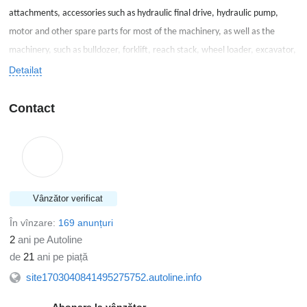
attachments, accessories such as hydraulic final drive, hydraulic pump,
motor and other spare parts for most of the machinery, as well as the
machinery, such as bulldozer, forklift, reach stack, wheel loader, excavator,
dumper truck, transport truck, truck mixer, truck concrete pump, motor
Detailat
grader, backhoe loader, crawler crane, truck crane, mobile crane, rough
terrain crane, drill machine, road roller, compactor roller, etc. Since 2008,
Contact
we have built solid supply and distribute network all over the world, we
have office in Africa, Asia, America. Please feel free to contact us any time
for anything in the above field.
Vânzător verificat
În vînzare:
169 anunțuri
2
ani pe Autoline
de
21
ani pe piață
site1703040841495275752.autoline.info