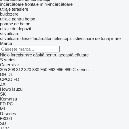
încărcătoare frontale
mini-încărcătoare
utilaje terasiere
buldozere
utilaje pentru beton
pompe de beton
utilaje de depozit
stivuitoare
stivuitoare diesel
încărcători telescopici
stivuitoare de tonaj mare
Marca
Nicio înregistrare găsită pentru această căutare
S series
Caterpillar
305
308
312
320
330
950
962
966
980
C-series
DH
DL
CPCD
FD
ZX
Howo
Isuzu
SK
Komatsu
FD
PC
MI
D-series
F3000
SD
TCM