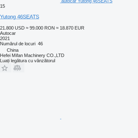
autocar Yutong 46SEATS
15
Yutong 46SEATS
21.800 USD
≈ 99.000 RON
≈ 18.870 EUR
Autocar
2021
Numărul de locuri
46
China
Hefei Mifan Machinery CO.,LTD
Luați legătura cu vânzătorul