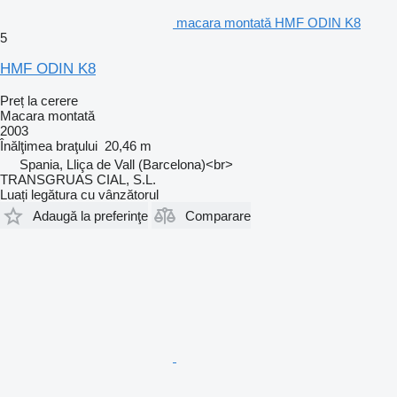
macara montată HMF ODIN K8
5
HMF ODIN K8
Preț la cerere
Macara montată
2003
Înălţimea braţului
20,46 m
Spania, Lliça de Vall (Barcelona)<br>
TRANSGRUAS CIAL, S.L.
Luați legătura cu vânzătorul
Adaugă la preferinţe
Comparare