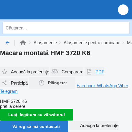
Ataşamente
Ataşamente pentru camioane
Ma
Macara montată HMF 3720 K6
Adaugă la preferinţe
Comparare
PDF
Participă
Plângere:
Facebook
WhatsApp
Viber
Telegram
HMF 3720 K6
preț la cerere
Luați legătura cu vânzătorul
Adaugă la preferinţe
Vă rog să mă contactați