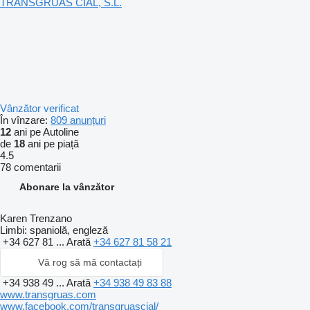
TRANSGRUAS CIAL, S.L.
Vânzător verificat
În vînzare:
809 anunțuri
12
ani pe Autoline
de
18
ani pe piață
4.5
78 comentarii
Abonare la vânzător
Karen Trenzano
Limbi:
spaniolă, engleză
+34 627 81 ...
Arată
+34 627 81 58 21
Vă rog să mă contactați
+34 938 49 ...
Arată
+34 938 49 83 88
www.transgruas.com
www.facebook.com/transgruascial/