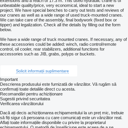
extensions and a reach of 17.3 m. This used hydraulic crane is of
unbeatable quality/price, very economical, ideal to start a new
project. We have special benches to carry out tests and reviews of
our cranes as well as a wide range of used truck-mounted cranes.
We can take care of the assembly, final bodywork (fixed box or
tipper) and legalization. Check all the details by filling out the form
below.
We have a wide range of truck mounted cranes. If necessary, any of
these accessories could be added: winch, radio control/remote
control, oil cooler, rear stabilizers, additional functions for
accessories such as JIB, grabs, polyps or buckets.
Solicit informații suplimentare
Important
Descrierea produsului este furnizată de vânzător. Vă rugăm să
confirmați toate detaliile direct cu acesta.
Recomandări pentru achiziționare
Sugestii privind securitatea
Verificarea vânzătorului
Dacă ați decis achiziționarea echipamentului la un preț mic, trebuie
să fiți sigur că persoana cu care comunicați este un vânzător real.
Aflați toate informațiile disponibile cu privire la proprietarul
echipamentului. O metodă de înșelăciune este aceea de a se