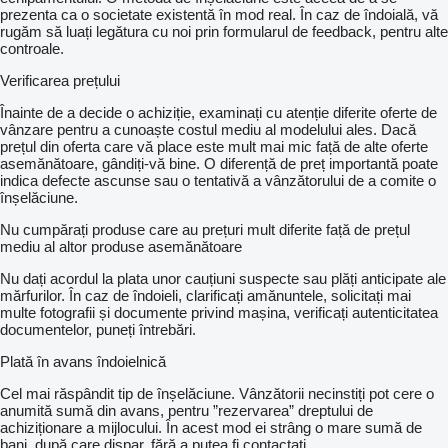
prezenta ca o societate existentă în mod real. În caz de îndoială, vă
rugăm să luați legătura cu noi prin formularul de feedback, pentru alte
controale.
Verificarea prețului
Înainte de a decide o achiziție, examinați cu atenție diferite oferte de
vânzare pentru a cunoaște costul mediu al modelului ales. Dacă
prețul din oferta care vă place este mult mai mic față de alte oferte
asemănătoare, gândiți-vă bine. O diferență de preț importantă poate
indica defecte ascunse sau o tentativă a vânzătorului de a comite o
înșelăciune.
Nu cumpărați produse care au prețuri mult diferite față de prețul
mediu al altor produse asemănătoare
Nu dați acordul la plata unor cauțiuni suspecte sau plăți anticipate ale
mărfurilor. În caz de îndoieli, clarificați amănuntele, solicitați mai
multe fotografii și documente privind mașina, verificați autenticitatea
documentelor, puneți întrebări.
Plată în avans îndoielnică
Cel mai răspândit tip de înșelăciune. Vânzătorii necinstiți pot cere o
anumită sumă din avans, pentru ”rezervarea” dreptului de
achiziționare a mijlocului. În acest mod ei strâng o mare sumă de
bani, după care dispar, fără a putea fi contactați.