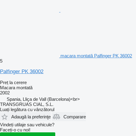
macara montată Palfinger PK 36002
5
Palfinger PK 36002
Preț la cerere
Macara montată
2002
Spania, Lliça de Vall (Barcelona)<br>
TRANSGRUAS CIAL, S.L.
Luați legătura cu vânzătorul
Adaugă la preferinţe
Comparare
Vindeți utilaje sau vehicule?
Faceți-o cu noi!