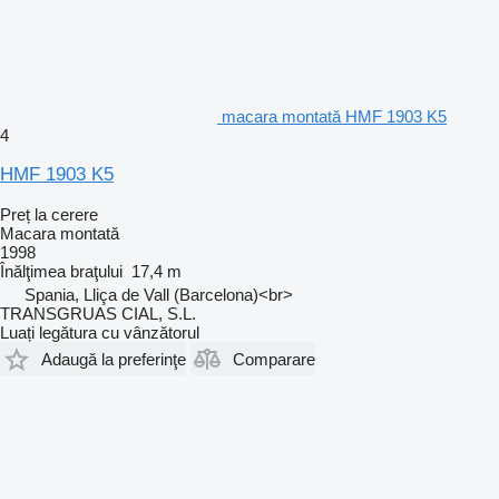
macara montată HMF 1903 K5
4
HMF 1903 K5
Preț la cerere
Macara montată
1998
Înălţimea braţului
17,4 m
Spania, Lliça de Vall (Barcelona)<br>
TRANSGRUAS CIAL, S.L.
Luați legătura cu vânzătorul
Adaugă la preferinţe
Comparare