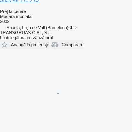
Atlas AK 170.2 A2
Preț la cerere
Macara montată
2002
Spania, Lliça de Vall (Barcelona)<br>
TRANSGRUAS CIAL, S.L.
Luați legătura cu vânzătorul
Adaugă la preferinţe
Comparare