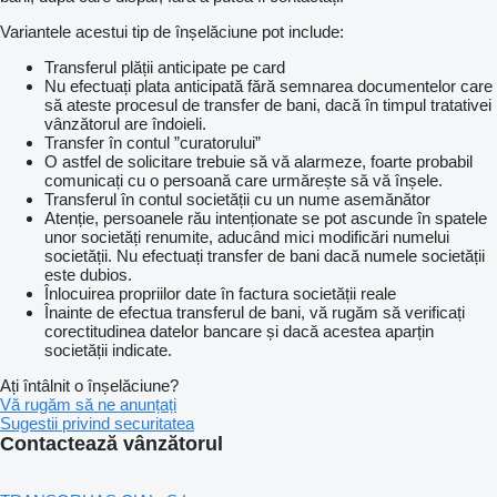
Variantele acestui tip de înșelăciune pot include:
Transferul plății anticipate pe card
Nu efectuați plata anticipată fără semnarea documentelor care
să ateste procesul de transfer de bani, dacă în timpul tratativei
vânzătorul are îndoieli.
Transfer în contul ”curatorului”
O astfel de solicitare trebuie să vă alarmeze, foarte probabil
comunicați cu o persoană care urmărește să vă înșele.
Transferul în contul societății cu un nume asemănător
Atenție, persoanele rău intenționate se pot ascunde în spatele
unor societăți renumite, aducând mici modificări numelui
societății. Nu efectuați transfer de bani dacă numele societății
este dubios.
Înlocuirea propriilor date în factura societății reale
Înainte de efectua transferul de bani, vă rugăm să verificați
corectitudinea datelor bancare și dacă acestea aparțin
societății indicate.
Ați întâlnit o înșelăciune?
Vă rugăm să ne anunțați
Sugestii privind securitatea
Contactează vânzătorul