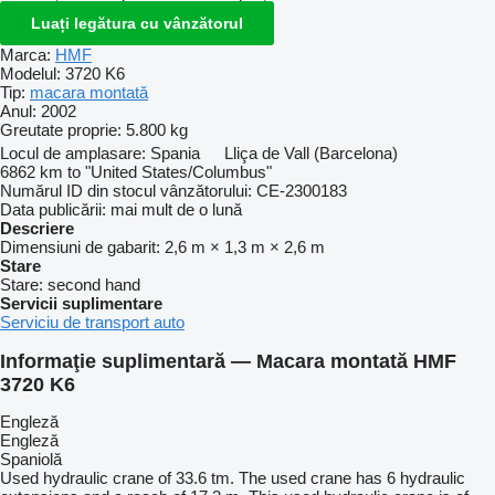
Luați legătura cu vânzătorul
Marca:
HMF
Modelul:
3720 K6
Tip:
macara montată
Anul:
2002
Greutate proprie:
5.800 kg
Locul de amplasare:
Spania
Lliça de Vall (Barcelona)
6862 km to "United States/Columbus"
Numărul ID din stocul vânzătorului:
CE-2300183
Data publicării:
mai mult de o lună
Descriere
Dimensiuni de gabarit:
2,6 m × 1,3 m × 2,6 m
Stare
Stare:
second hand
Servicii suplimentare
Serviciu de transport auto
Informaţie suplimentară — Macara montată HMF
3720 K6
Engleză
Engleză
Spaniolă
Used hydraulic crane of 33.6 tm. The used crane has 6 hydraulic