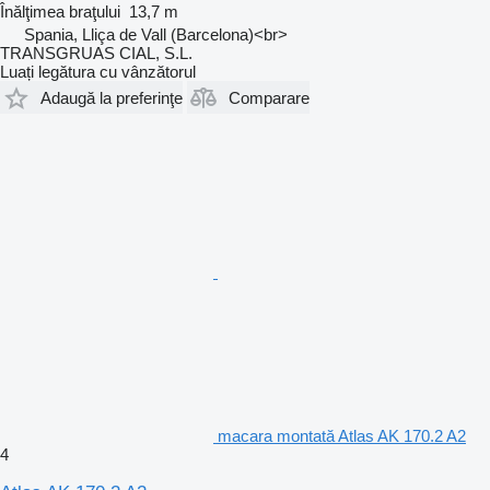
Înălţimea braţului
13,7 m
Spania, Lliça de Vall (Barcelona)<br>
TRANSGRUAS CIAL, S.L.
Luați legătura cu vânzătorul
Adaugă la preferinţe
Comparare
macara montată Atlas AK 170.2 A2
4