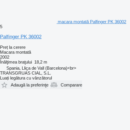
macara montată Palfinger PK 36002
5
Palfinger PK 36002
Preț la cerere
Macara montată
2002
Înălţimea braţului
18,2 m
Spania, Lliça de Vall (Barcelona)<br>
TRANSGRUAS CIAL, S.L.
Luați legătura cu vânzătorul
Adaugă la preferinţe
Comparare