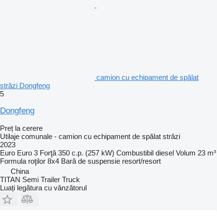
camion cu echipament de spălat
străzi Dongfeng
5
Dongfeng
Preț la cerere
Utilaje comunale - camion cu echipament de spălat străzi
2023
Euro
Euro 3
Forţă
350 c.p. (257 kW)
Combustibil
diesel
Volum
23 m³
Formula roţilor
8x4
Bară de suspensie
resort/resort
China
TITAN Semi Trailer Truck
Luați legătura cu vânzătorul