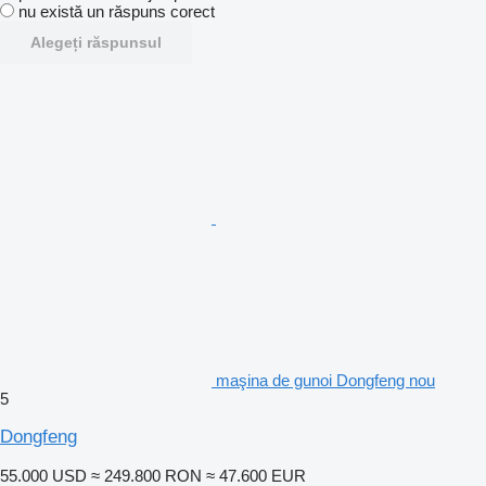
nu există un răspuns corect
Alegeți răspunsul
maşina de gunoi Dongfeng nou
5
Dongfeng
55.000 USD
≈ 249.800 RON
≈ 47.600 EUR