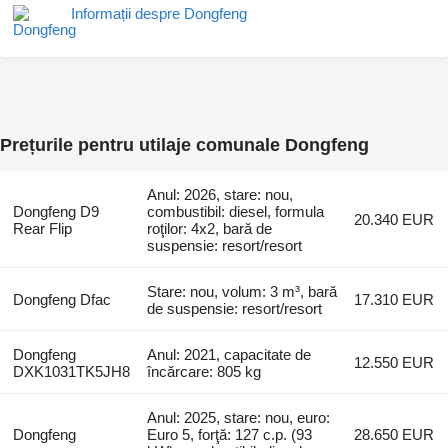
Informații despre Dongfeng
Prețurile pentru utilaje comunale Dongfeng
Anul: 2026, stare: nou,
Dongfeng D9
combustibil: diesel, formula
20.340 EUR
Rear Flip
roţilor: 4x2, bară de
suspensie: resort/resort
Stare: nou, volum: 3 m³, bară
Dongfeng Dfac
17.310 EUR
de suspensie: resort/resort
Dongfeng
Anul: 2021, capacitate de
12.550 EUR
DXK1031TK5JH8
încărcare: 805 kg
Anul: 2025, stare: nou, euro:
Dongfeng
Euro 5, forţă: 127 c.p. (93
28.650 EUR