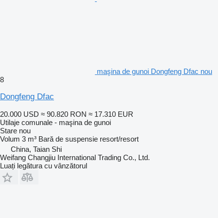
maşina de gunoi Dongfeng Dfac nou
8
Dongfeng Dfac
20.000 USD
≈ 90.820 RON
≈ 17.310 EUR
Utilaje comunale - maşina de gunoi
Stare
nou
Volum
3 m³
Bară de suspensie
resort/resort
China, Taian Shi
Weifang Changjiu International Trading Co., Ltd.
Luați legătura cu vânzătorul