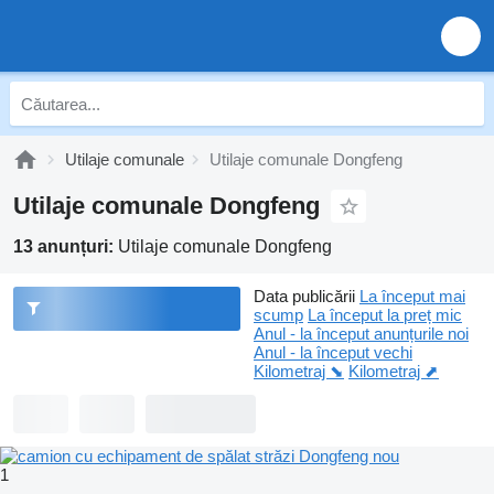
Utilaje comunale
Utilaje comunale Dongfeng
Utilaje comunale Dongfeng
13 anunțuri:
Utilaje comunale Dongfeng
Data publicării
La început mai
scump
La început la preț mic
Anul - la început anunțurile noi
Anul - la început vechi
Kilometraj ⬊
Kilometraj ⬈
1