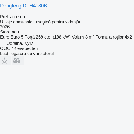
Dongfeng DFH4180B
Preț la cerere
Utilaje comunale - maşină pentru vidanjări
2026
Stare
nou
Euro
Euro 5
Forţă
269 c.p. (198 kW)
Volum
8 m³
Formula roţilor
4x2
Ucraina, Kyiv
OOO "Kievspecteh"
Luați legătura cu vânzătorul