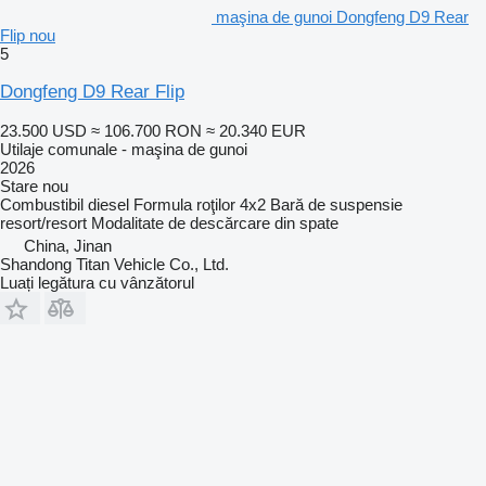
maşina de gunoi Dongfeng D9 Rear
Flip nou
5
Dongfeng D9 Rear Flip
23.500 USD
≈ 106.700 RON
≈ 20.340 EUR
Utilaje comunale - maşina de gunoi
2026
Stare
nou
Combustibil
diesel
Formula roţilor
4x2
Bară de suspensie
resort/resort
Modalitate de descărcare
din spate
China, Jinan
Shandong Titan Vehicle Co., Ltd.
Luați legătura cu vânzătorul