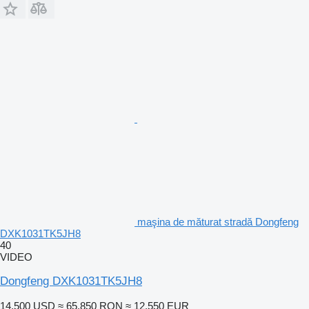
maşina de măturat stradă Dongfeng
DXK1031TK5JH8
40
VIDEO
Dongfeng DXK1031TK5JH8
14.500 USD
≈ 65.850 RON
≈ 12.550 EUR