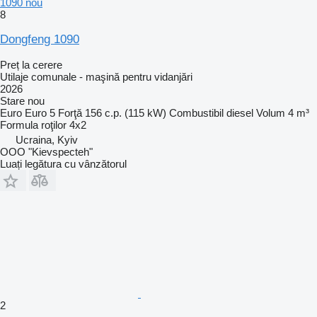
1090 nou
8
Dongfeng 1090
Preț la cerere
Utilaje comunale - maşină pentru vidanjări
2026
Stare
nou
Euro
Euro 5
Forţă
156 c.p. (115 kW)
Combustibil
diesel
Volum
4 m³
Formula roţilor
4x2
Ucraina, Kyiv
OOO "Kievspecteh"
Luați legătura cu vânzătorul
2