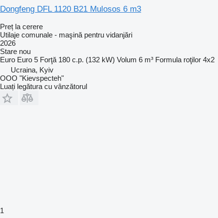
Dongfeng DFL 1120 B21 Mulosos 6 m3
Preț la cerere
Utilaje comunale - maşină pentru vidanjări
2026
Stare
nou
Euro
Euro 5
Forţă
180 c.p. (132 kW)
Volum
6 m³
Formula roţilor
4x2
Ucraina, Kyiv
OOO "Kievspecteh"
Luați legătura cu vânzătorul
1