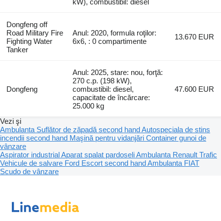
kW), combustibil: diesel
Dongfeng off
Road Military Fire
Anul: 2020, formula roţilor:
13.670 EUR
Fighting Water
6x6, : 0 compartimente
Tanker
Anul: 2025, stare: nou, forţă:
270 c.p. (198 kW),
Dongfeng
combustibil: diesel,
47.600 EUR
capacitate de încărcare:
25.000 kg
Vezi şi
Ambulanta
Suflător de zăpadă second hand
Autospeciala de stins
incendii second hand
Maşină pentru vidanjări
Container gunoi de
vânzare
Aspirator industrial
Aparat spalat pardoseli
Ambulanta Renault Trafic
Vehicule de salvare Ford Escort second hand
Ambulanta FIAT
Scudo de vânzare