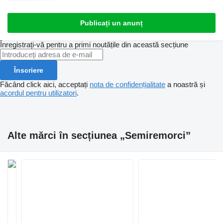
Publicați un anunț
Înregistrați-vă pentru a primi noutățile din această secțiune
Înscriere
Făcând click aici, acceptați
nota de confidențialitate
a noastră și
acordul pentru utilizatori
.
Alte mărci în secțiunea „Semiremorci”