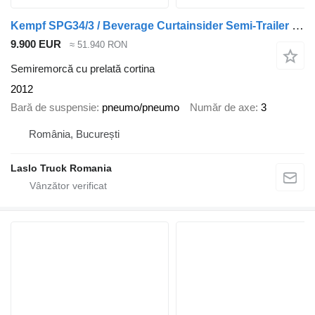
Kempf SPG34/3 / Beverage Curtainsider Semi-Trailer / Sliding Tarp / Cu
9.900 EUR
≈ 51.940 RON
Semiremorcă cu prelată cortina
2012
Bară de suspensie
pneumo/pneumo
Număr de axe
3
România, București
Laslo Truck Romania