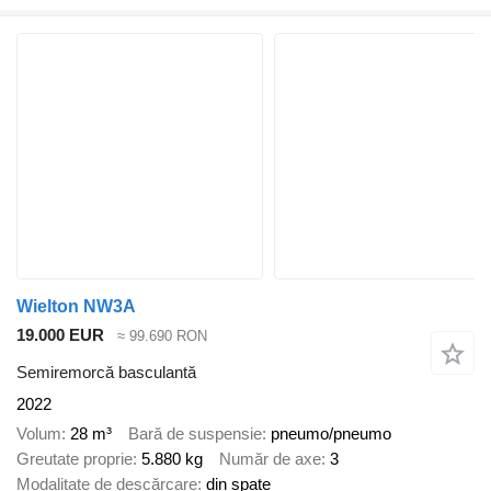
Wielton NW3A
19.000 EUR
≈ 99.690 RON
Semiremorcă basculantă
2022
Volum
28 m³
Bară de suspensie
pneumo/pneumo
Greutate proprie
5.880 kg
Număr de axe
3
Modalitate de descărcare
din spate