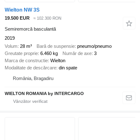
Wielton NW 3S
19.500 EUR
≈ 102.300 RON
Semiremorcă basculantă
2019
Volum
28 m³
Bară de suspensie
pneumo/pneumo
Greutate proprie
6.460 kg
Număr de axe
3
Marca de constructie
Wielton
Modalitate de descărcare
din spate
România, Bragadiru
WIELTON ROMANIA by INTERCARGO