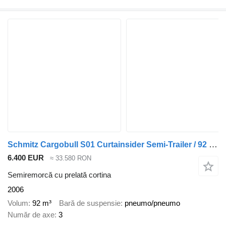
Schmitz Cargobull S01 Curtainsider Semi-Trailer / 92 m³ / Lift Axle / Safety Roof
6.400 EUR
≈ 33.580 RON
Semiremorcă cu prelată cortina
2006
Volum
92 m³
Bară de suspensie
pneumo/pneumo
Număr de axe
3