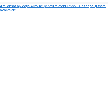
Am lansat aplicația Autoline pentru telefonul mobil. Descoperiți toate
avantajele.