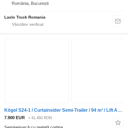
România, București
Laslo Truck Romania
Kögel S24-1 / Curtainsider Semi-Trailer / 94 m³ / Lift Axle / Safety R
7.900 EUR
≈ 41.450 RON
Semiremorcă cu prelată cortina