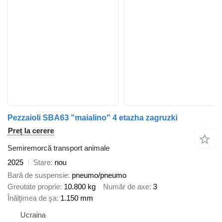
Pezzaioli SBA63 "maialino" 4 etazha zagruzki
Preț la cerere
Semiremorcă transport animale
2025
Stare
nou
Bară de suspensie
pneumo/pneumo
Greutate proprie
10.800 kg
Număr de axe
3
Înălţimea de şa
1.150 mm
Ucraina