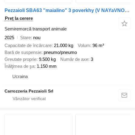
Pezzaioli SBA63 "maialino" 3 poverkhy (V NAYaVNOSTI v Ukraini))
Preț la cerere
Semiremorcă transport animale
2025
Stare
nou
Capacitate de încărcare
21.000 kg
Volum
96 m³
Bară de suspensie
pneumo/pneumo
Greutate proprie
9.500 kg
Număr de axe
3
Înălţimea de şa
1.150 mm
Ucraina
Carrozzeria Pezzaioli Srl