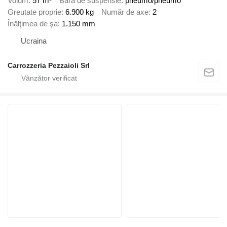
Volum
57 m³
Bară de suspensie
pneumo/pneumo
Greutate proprie
6.900 kg
Număr de axe
2
Înălţimea de şa
1.150 mm
Ucraina
Carrozzeria Pezzaioli Srl