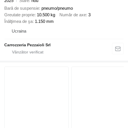
2025
Stare
nou
Bară de suspensie
pneumo/pneumo
Greutate proprie
10.500 kg
Număr de axe
3
Înălţimea de şa
1.150 mm
Ucraina
Carrozzeria Pezzaioli Srl