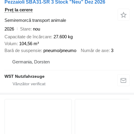
Pezzaioli SBA31-SR 3 Stock "Neu" Dez 2026
Preț la cerere
Semiremorcă transport animale
2026
Stare
nou
Capacitate de încărcare
27.600 kg
Volum
104,56 m³
Bară de suspensie
pneumo/pneumo
Număr de axe
3
Germania, Dorsten
WST Nutzfahrzeuge