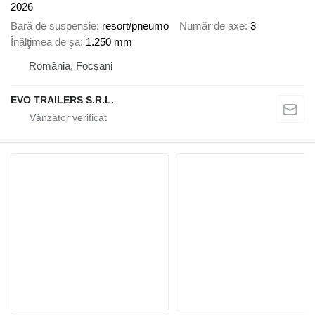
2026
Bară de suspensie
resort/pneumo
Număr de axe
3
Înălţimea de şa
1.250 mm
România, Focșani
EVO TRAILERS S.R.L.