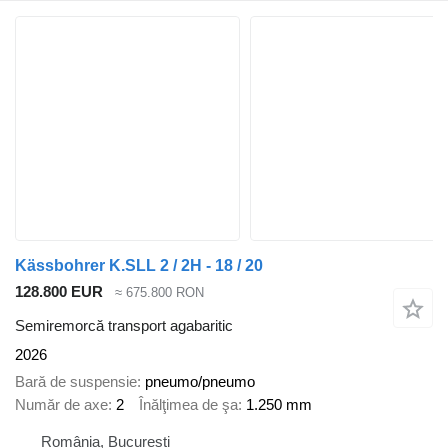
Kässbohrer K.SLL 2 / 2H - 18 / 20
128.800 EUR
≈ 675.800 RON
Semiremorcă transport agabaritic
2026
Bară de suspensie
pneumo/pneumo
Număr de axe
2
Înălţimea de şa
1.250 mm
România, București