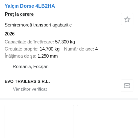
Yalçın Dorse 4LB2HA
Preț la cerere
Semiremorcă transport agabaritic
2026
Capacitate de încărcare
57.300 kg
Greutate proprie
14.700 kg
Număr de axe
4
Înălţimea de şa
1.250 mm
România, Focșani
EVO TRAILERS S.R.L.