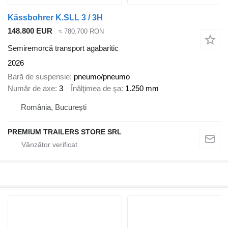
Kässbohrer K.SLL 3 / 3H
148.800 EUR
≈ 780.700 RON
Semiremorcă transport agabaritic
2026
Bară de suspensie
pneumo/pneumo
Număr de axe
3
Înălţimea de şa
1.250 mm
România, București
PREMIUM TRAILERS STORE SRL