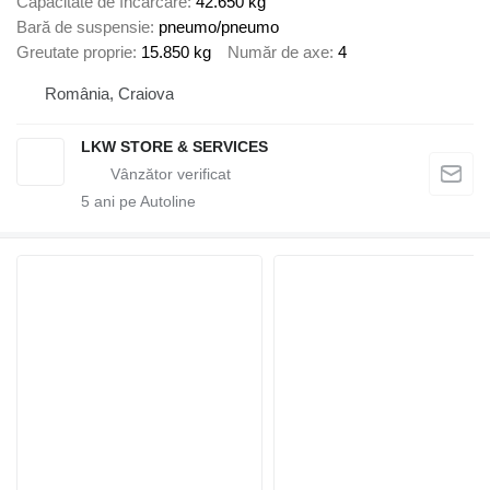
Capacitate de încărcare
42.650 kg
Bară de suspensie
pneumo/pneumo
Greutate proprie
15.850 kg
Număr de axe
4
România, Craiova
LKW STORE & SERVICES
5
ani pe Autoline