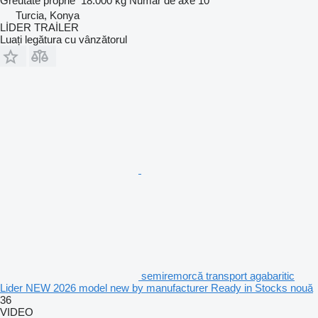
Greutate proprie
18.000 kg
Număr de axe
10
Turcia, Konya
LİDER TRAİLER
Luați legătura cu vânzătorul
semiremorcă transport agabaritic
Lider NEW 2026 model new by manufacturer Ready in Stocks nouă
36
VIDEO