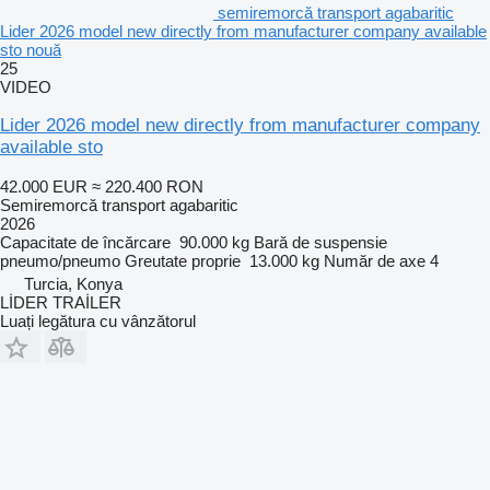
semiremorcă transport agabaritic
Lider 2026 model new directly from manufacturer company available
sto nouă
25
VIDEO
Lider 2026 model new directly from manufacturer company
available sto
42.000 EUR
≈ 220.400 RON
Semiremorcă transport agabaritic
2026
Capacitate de încărcare
90.000 kg
Bară de suspensie
pneumo/pneumo
Greutate proprie
13.000 kg
Număr de axe
4
Turcia, Konya
LİDER TRAİLER
Luați legătura cu vânzătorul