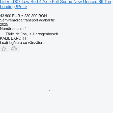
Lider LD07 Low Bed 4 Axle Full Spring New Unused 86 Ton
Loading !Price
43.900 EUR
≈ 230.300 RON
Semiremorcă transport agabaritic
2025
Număr de axe
4
Țările de Jos, 's-Hertogenbosch
KALIL EXPORT
Luați legătura cu vânzătorul