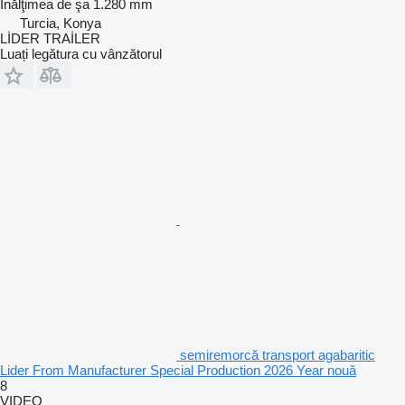
Înălţimea de şa
1.280 mm
Turcia, Konya
LİDER TRAİLER
Luați legătura cu vânzătorul
semiremorcă transport agabaritic
Lider From Manufacturer Special Production 2026 Year nouă
8
VIDEO