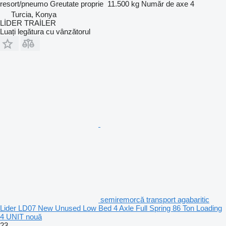
resort/pneumo
Greutate proprie
11.500 kg
Număr de axe
4
Turcia, Konya
LİDER TRAİLER
Luați legătura cu vânzătorul
semiremorcă transport agabaritic
Lider LD07 New Unused Low Bed 4 Axle Full Spring 86 Ton Loading
4 UNIT nouă
23