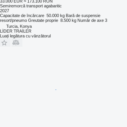
33.000 EUR
≈ 173.100 RON
Semiremorcă transport agabaritic
2027
Capacitate de încărcare
50.000 kg
Bară de suspensie
resort/pneumo
Greutate proprie
8.500 kg
Număr de axe
3
Turcia, Konya
LİDER TRAİLER
Luați legătura cu vânzătorul