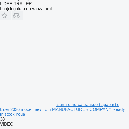
LİDER TRAİLER
Luați legătura cu vânzătorul
semiremorcă transport agabaritic
Lider 2026 model new from MANUFACTURER COMPANY Ready
in stock nouă
38
VIDEO