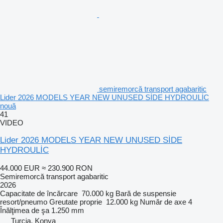
semiremorcă transport agabaritic
Lider 2026 MODELS YEAR NEW UNUSED SİDE HYDROULİC
nouă
41
VIDEO
Lider 2026 MODELS YEAR NEW UNUSED SİDE
HYDROULİC
44.000 EUR
≈ 230.900 RON
Semiremorcă transport agabaritic
2026
Capacitate de încărcare
70.000 kg
Bară de suspensie
resort/pneumo
Greutate proprie
12.000 kg
Număr de axe
4
Înălţimea de şa
1.250 mm
Turcia, Konya