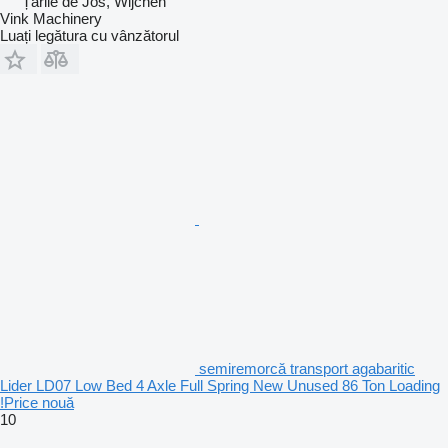
Țările de Jos, Wijchen
Vink Machinery
Luați legătura cu vânzătorul
semiremorcă transport agabaritic
Lider LD07 Low Bed 4 Axle Full Spring New Unused 86 Ton Loading
!Price nouă
10