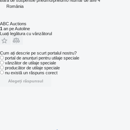
Bară de suspensie
pneumo/pneumo
Număr de axe
4
România
ABC Auctions
1
an pe Autoline
Luați legătura cu vânzătorul
Cum ați descrie pe scurt portalul nostru?
portal de anunțuri pentru utilaje speciale
vânzător de utilaje speciale
producător de utilaje speciale
nu există un răspuns corect
Alegeți răspunsul