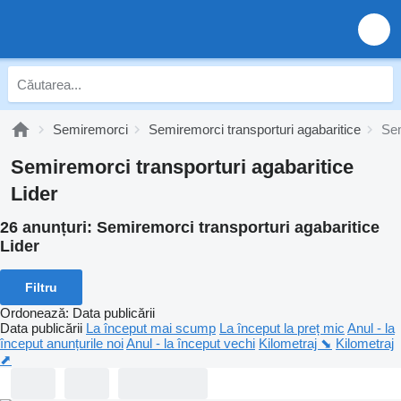
Semiremorci
Semiremorci transporturi agabaritice
Sem
Semiremorci transporturi agabaritice
Lider
26 anunțuri:
Semiremorci transporturi agabaritice
Lider
Filtru
Ordonează
:
Data publicării
Data publicării
La început mai scump
La început la preț mic
Anul - la
început anunțurile noi
Anul - la început vechi
Kilometraj ⬊
Kilometraj
⬈