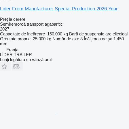
Lider From Manufacturer Special Production 2026 Year
Preț la cerere
Semiremorcă transport agabaritic
2027
Capacitate de încărcare
150.000 kg
Bară de suspensie
arc elicoidal
Greutate proprie
25.000 kg
Număr de axe
8
Înălţimea de şa
1.450
mm
Franţa
LİDER TRAİLER
Luați legătura cu vânzătorul