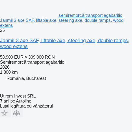
semiremorcă transport agabaritic
Janmil 3 axe SAF, liftable axe, steering axe, double ramps, wood
extens
25
Janmil 3 axe SAF, liftable axe, steering axe, double ramps,
wood extens
58.900 EUR
≈ 309.000 RON
Semiremorcă transport agabaritic
2026
1.300 km
România, Bucharest
Utirom Invest SRL
7
ani pe Autoline
Luați legătura cu vânzătorul