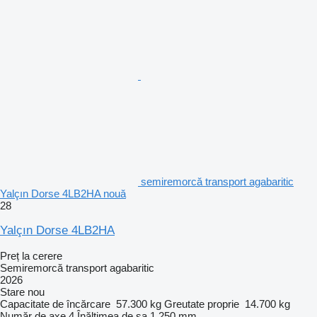
semiremorcă transport agabaritic
Yalçın Dorse 4LB2HA nouă
28
Yalçın Dorse 4LB2HA
Preț la cerere
Semiremorcă transport agabaritic
2026
Stare
nou
Capacitate de încărcare
57.300 kg
Greutate proprie
14.700 kg
Număr de axe
4
Înălţimea de şa
1.250 mm