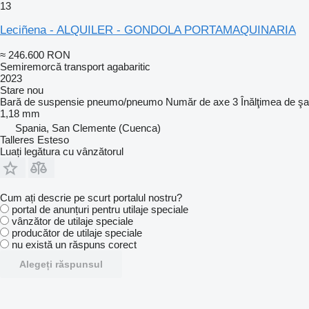
13
Leciñena - ALQUILER - GONDOLA PORTAMAQUINARIA
≈ 246.600 RON
Semiremorcă transport agabaritic
2023
Stare
nou
Bară de suspensie
pneumo/pneumo
Număr de axe
3
Înălţimea de şa
1,18 mm
Spania, San Clemente (Cuenca)
Talleres Esteso
Luați legătura cu vânzătorul
Cum ați descrie pe scurt portalul nostru?
portal de anunțuri pentru utilaje speciale
vânzător de utilaje speciale
producător de utilaje speciale
nu există un răspuns corect
Alegeți răspunsul