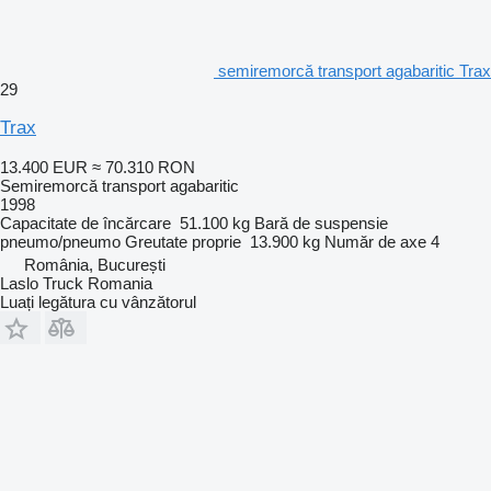
semiremorcă transport agabaritic Trax
29
Trax
13.400 EUR
≈ 70.310 RON
Semiremorcă transport agabaritic
1998
Capacitate de încărcare
51.100 kg
Bară de suspensie
pneumo/pneumo
Greutate proprie
13.900 kg
Număr de axe
4
România, București
Laslo Truck Romania
Luați legătura cu vânzătorul