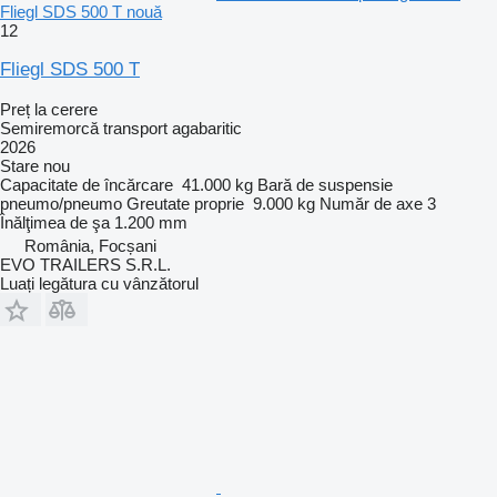
Fliegl SDS 500 T nouă
12
Fliegl SDS 500 T
Preț la cerere
Semiremorcă transport agabaritic
2026
Stare
nou
Capacitate de încărcare
41.000 kg
Bară de suspensie
pneumo/pneumo
Greutate proprie
9.000 kg
Număr de axe
3
Înălţimea de şa
1.200 mm
România, Focșani
EVO TRAILERS S.R.L.
Luați legătura cu vânzătorul