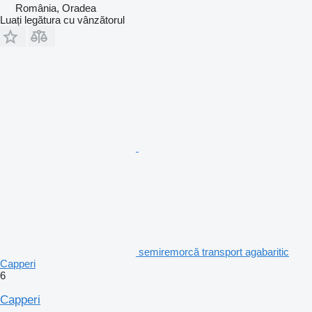
România, Oradea
Luați legătura cu vânzătorul
semiremorcă transport agabaritic
Capperi
6
Capperi