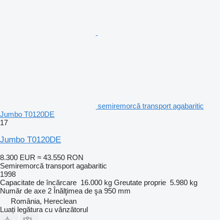
semiremorcă transport agabaritic
Jumbo T0120DE
17
Jumbo T0120DE
8.300 EUR
≈ 43.550 RON
Semiremorcă transport agabaritic
1998
Capacitate de încărcare
16.000 kg
Greutate proprie
5.980 kg
Număr de axe
2
Înălţimea de şa
950 mm
România, Hereclean
Luați legătura cu vânzătorul