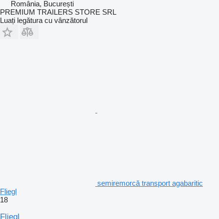
România, București
PREMIUM TRAILERS STORE SRL
Luați legătura cu vânzătorul
semiremorcă transport agabaritic
Fliegl
18
Fliegl