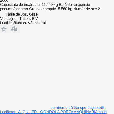
2006
Capacitate de încărcare
11.440 kg
Bară de suspensie
pneumo/pneumo
Greutate proprie
5.560 kg
Număr de axe
2
Țările de Jos, Gilze
Versteijnen Trucks B.V.
Luați legătura cu vânzătorul
semiremorcă transport agabaritic
Leciñena - ALQUILER - GONDOLA PORTAMAQUINARIA nouă