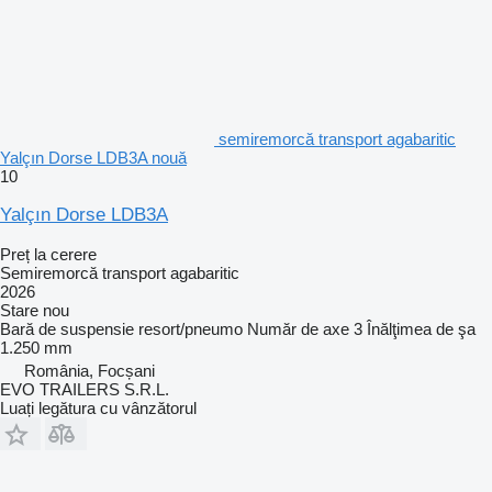
semiremorcă transport agabaritic
Yalçın Dorse LDB3A nouă
10
Yalçın Dorse LDB3A
Preț la cerere
Semiremorcă transport agabaritic
2026
Stare
nou
Bară de suspensie
resort/pneumo
Număr de axe
3
Înălţimea de şa
1.250 mm
România, Focșani
EVO TRAILERS S.R.L.
Luați legătura cu vânzătorul