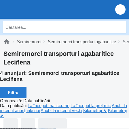
Semiremorci
Semiremorci transporturi agabaritice
Sem
Semiremorci transporturi agabaritice
Leciñena
4 anunțuri:
Semiremorci transporturi agabaritice
Leciñena
Filtru
Ordonează
:
Data publicării
Data publicării
La început mai scump
La început la preț mic
Anul - la
început anunțurile noi
Anul - la început vechi
Kilometraj ⬊
Kilometraj
⬈