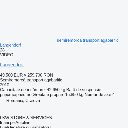
semiremorcă transport agabaritic
Langendorf
28
VIDEO
Langendorf
49.500 EUR
≈ 259.700 RON
Semiremorcă transport agabaritic
2010
Capacitate de încărcare
42.650 kg
Bară de suspensie
pneumo/pneumo
Greutate proprie
15.850 kg
Număr de axe
4
România, Craiova
LKW STORE & SERVICES
5
ani pe Autoline
Luați legătura cu vânzătorul