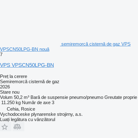
semiremorcă cisternă de gaz VPS
VPSCN50LPG-BN nouă
7
VPS VPSCN50LPG-BN
Preț la cerere
Semiremorcă cisternă de gaz
2026
Stare
nou
Volum
50,2 m³
Bară de suspensie
pneumo/pneumo
Greutate proprie
11.250 kg
Număr de axe
3
Cehia, Rosice
Vychodoceske plynarenske strojirny, a.s.
Luați legătura cu vânzătorul