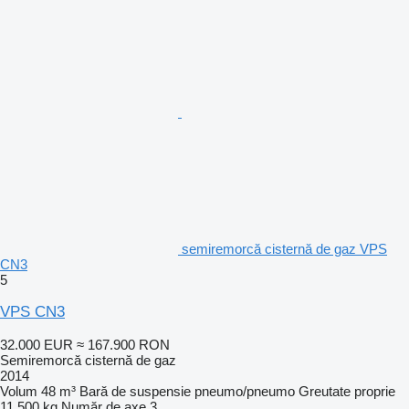
semiremorcă cisternă de gaz VPS
CN3
5
VPS CN3
32.000 EUR
≈ 167.900 RON
Semiremorcă cisternă de gaz
2014
Volum
48 m³
Bară de suspensie
pneumo/pneumo
Greutate proprie
11.500 kg
Număr de axe
3