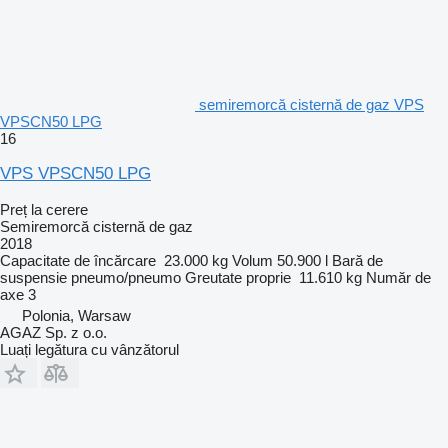
semiremorcă cisternă de gaz VPS
VPSCN50 LPG
16
VPS VPSCN50 LPG
Preț la cerere
Semiremorcă cisternă de gaz
2018
Capacitate de încărcare
23.000 kg
Volum
50.900 l
Bară de
suspensie
pneumo/pneumo
Greutate proprie
11.610 kg
Număr de
axe
3
Polonia, Warsaw
AGAZ Sp. z o.o.
Luați legătura cu vânzătorul