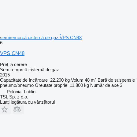
semiremorcă cisternă de gaz VPS CN48
6
VPS CN48
Preț la cerere
Semiremorcă cisternă de gaz
2015
Capacitate de încărcare
22.200 kg
Volum
48 m³
Bară de suspensie
pneumo/pneumo
Greutate proprie
11.800 kg
Număr de axe
3
Polonia, Lublin
TSL Sp. z o.o.
Luați legătura cu vânzătorul