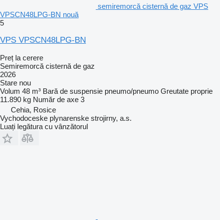
semiremorcă cisternă de gaz VPS
VPSCN48LPG-BN nouă
5
VPS VPSCN48LPG-BN
Preț la cerere
Semiremorcă cisternă de gaz
2026
Stare
nou
Volum
48 m³
Bară de suspensie
pneumo/pneumo
Greutate proprie
11.890 kg
Număr de axe
3
Cehia, Rosice
Vychodoceske plynarenske strojirny, a.s.
Luați legătura cu vânzătorul