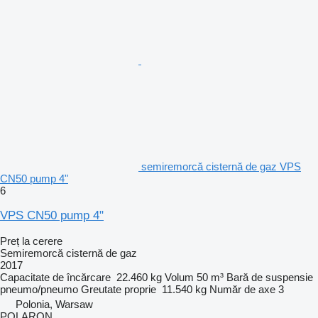
semiremorcă cisternă de gaz VPS
CN50 pump 4"
6
VPS CN50 pump 4"
Preț la cerere
Semiremorcă cisternă de gaz
2017
Capacitate de încărcare
22.460 kg
Volum
50 m³
Bară de suspensie
pneumo/pneumo
Greutate proprie
11.540 kg
Număr de axe
3
Polonia, Warsaw
POLARON