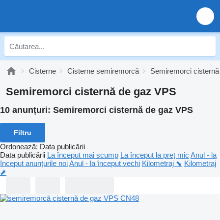
Cisterne
Cisterne semiremorcă
Semiremorci cisternă
Semiremorci cisternă de gaz VPS
10 anunțuri:
Semiremorci cisternă de gaz VPS
Filtru
Ordonează
:
Data publicării
Data publicării
La început mai scump
La început la preț mic
Anul - la
început anunțurile noi
Anul - la început vechi
Kilometraj ⬊
Kilometraj
⬈