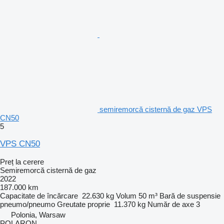
semiremorcă cisternă de gaz VPS
CN50
5
VPS CN50
Preț la cerere
Semiremorcă cisternă de gaz
2022
187.000 km
Capacitate de încărcare
22.630 kg
Volum
50 m³
Bară de suspensie
pneumo/pneumo
Greutate proprie
11.370 kg
Număr de axe
3
Polonia, Warsaw
POLARON