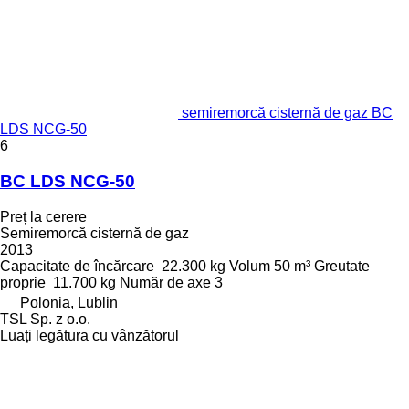
semiremorcă cisternă de gaz BC
LDS NCG-50
6
BC LDS NCG-50
Preț la cerere
Semiremorcă cisternă de gaz
2013
Capacitate de încărcare
22.300 kg
Volum
50 m³
Greutate
proprie
11.700 kg
Număr de axe
3
Polonia, Lublin
TSL Sp. z o.o.
Luați legătura cu vânzătorul