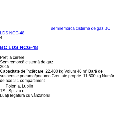
semiremorcă cisternă de gaz BC
LDS NCG-48
4
BC LDS NCG-48
Preț la cerere
Semiremorcă cisternă de gaz
2015
Capacitate de încărcare
22.400 kg
Volum
48 m³
Bară de
suspensie
pneumo/pneumo
Greutate proprie
11.600 kg
Număr
de axe
3
1 compartiment
Polonia, Lublin
TSL Sp. z o.o.
Luați legătura cu vânzătorul