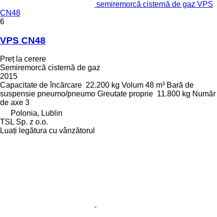
semiremorcă cisternă de gaz VPS
CN48
6
VPS CN48
Preț la cerere
Semiremorcă cisternă de gaz
2015
Capacitate de încărcare
22.200 kg
Volum
48 m³
Bară de
suspensie
pneumo/pneumo
Greutate proprie
11.800 kg
Număr
de axe
3
Polonia, Lublin
TSL Sp. z o.o.
Luați legătura cu vânzătorul