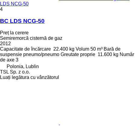
LDS NCG-50
4
BC LDS NCG-50
Preț la cerere
Semiremorcă cisternă de gaz
2012
Capacitate de încărcare
22.400 kg
Volum
50 m³
Bară de
suspensie
pneumo/pneumo
Greutate proprie
11.600 kg
Număr
de axe
3
Polonia, Lublin
TSL Sp. z o.o.
Luați legătura cu vânzătorul