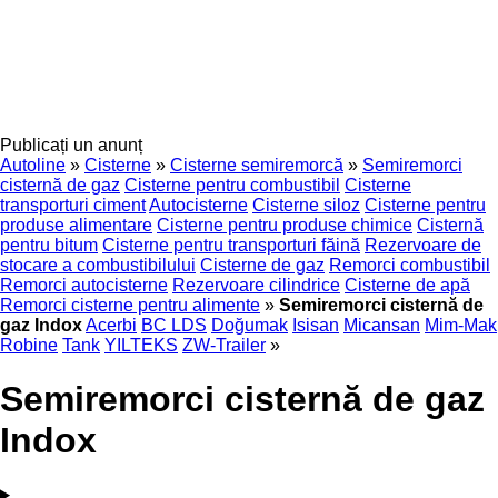
Publicați un anunț
Autoline
»
Cisterne
»
Cisterne semiremorcă
»
Semiremorci
cisternă de gaz
Cisterne pentru combustibil
Cisterne
transporturi ciment
Autocisterne
Cisterne siloz
Cisterne pentru
produse alimentare
Cisterne pentru produse chimice
Cisternă
pentru bitum
Cisterne pentru transporturi făină
Rezervoare de
stocare a combustibilului
Cisterne de gaz
Remorci combustibil
Remorci autocisterne
Rezervoare cilindrice
Cisterne de apă
Remorci cisterne pentru alimente
»
Semiremorci cisternă de
gaz Indox
Acerbi
BC LDS
Doğumak
Isisan
Micansan
Mim-Mak
Robine
Tank
YILTEKS
ZW-Trailer
»
Semiremorci cisternă de gaz
Indox