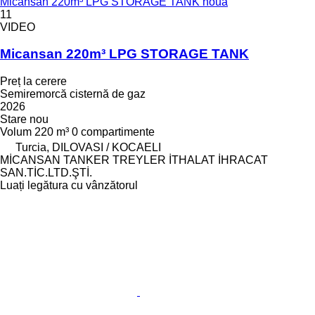
Micansan 220m³ LPG STORAGE TANK nouă
11
VIDEO
Micansan 220m³ LPG STORAGE TANK
Preț la cerere
Semiremorcă cisternă de gaz
2026
Stare
nou
Volum
220 m³
0 compartimente
Turcia, DILOVASI / KOCAELI
MİCANSAN TANKER TREYLER İTHALAT İHRACAT
SAN.TİC.LTD.ŞTİ.
Luați legătura cu vânzătorul