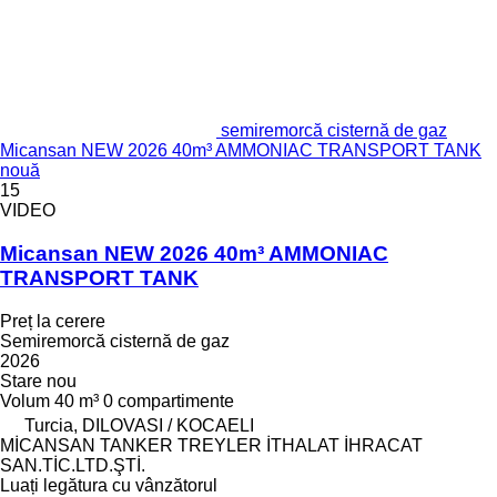
semiremorcă cisternă de gaz
Micansan NEW 2026 40m³ AMMONIAC TRANSPORT TANK
nouă
15
VIDEO
Micansan NEW 2026 40m³ AMMONIAC
TRANSPORT TANK
Preț la cerere
Semiremorcă cisternă de gaz
2026
Stare
nou
Volum
40 m³
0 compartimente
Turcia, DILOVASI / KOCAELI
MİCANSAN TANKER TREYLER İTHALAT İHRACAT
SAN.TİC.LTD.ŞTİ.
Luați legătura cu vânzătorul