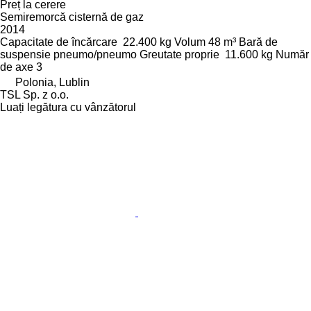
Preț la cerere
Semiremorcă cisternă de gaz
2014
Capacitate de încărcare
22.400 kg
Volum
48 m³
Bară de
suspensie
pneumo/pneumo
Greutate proprie
11.600 kg
Număr
de axe
3
Polonia, Lublin
TSL Sp. z o.o.
Luați legătura cu vânzătorul