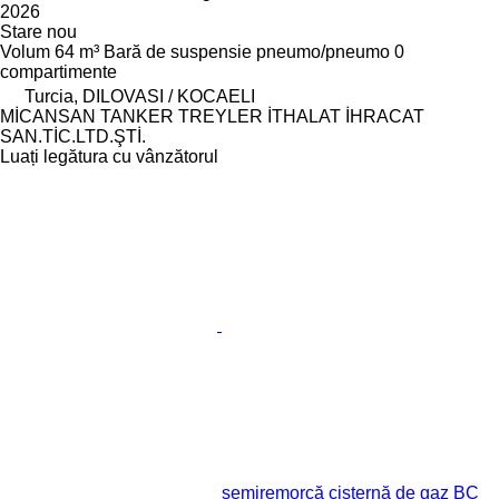
2026
Stare
nou
Volum
64 m³
Bară de suspensie
pneumo/pneumo
0
compartimente
Turcia, DILOVASI / KOCAELI
MİCANSAN TANKER TREYLER İTHALAT İHRACAT
SAN.TİC.LTD.ŞTİ.
Luați legătura cu vânzătorul
semiremorcă cisternă de gaz BC