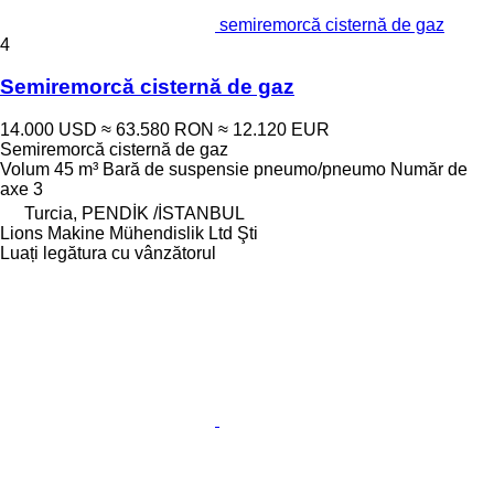
semiremorcă cisternă de gaz
4
Semiremorcă cisternă de gaz
14.000 USD
≈ 63.580 RON
≈ 12.120 EUR
Semiremorcă cisternă de gaz
Volum
45 m³
Bară de suspensie
pneumo/pneumo
Număr de
axe
3
Turcia, PENDİK /İSTANBUL
Lions Makine Mühendislik Ltd Şti
Luați legătura cu vânzătorul