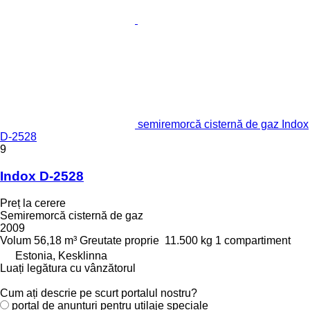
semiremorcă cisternă de gaz Indox
D-2528
9
Indox D-2528
Preț la cerere
Semiremorcă cisternă de gaz
2009
Volum
56,18 m³
Greutate proprie
11.500 kg
1 compartiment
Estonia, Kesklinna
Luați legătura cu vânzătorul
Cum ați descrie pe scurt portalul nostru?
portal de anunțuri pentru utilaje speciale