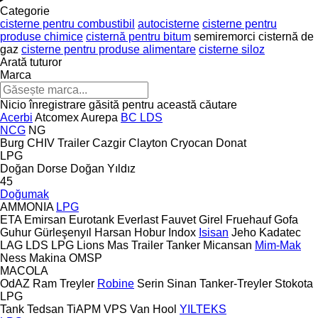
Categorie
cisterne pentru combustibil
autocisterne
cisterne pentru
produse chimice
cisternă pentru bitum
semiremorci cisternă de
gaz
cisterne pentru produse alimentare
cisterne siloz
Arată tuturor
Marca
Nicio înregistrare găsită pentru această căutare
Acerbi
Atcomex
Aurepa
BC LDS
NCG
NG
Burg
CHIV Trailer
Cazgir
Clayton
Cryocan
Donat
LPG
Doğan Dorse
Doğan Yıldız
45
Doğumak
AMMONIA
LPG
ETA
Emirsan
Eurotank
Everlast
Fauvet Girel
Fruehauf
Gofa
Guhur
Gürleşenyıl
Harsan
Hobur
Indox
Isisan
Jeho
Kadatec
LAG
LDS
LPG
Lions
Mas Trailer Tanker
Micansan
Mim-Mak
Ness Makina
OMSP
MACOLA
OdAZ
Ram Treyler
Robine
Serin
Sinan Tanker-Treyler
Stokota
LPG
Tank
Tedsan
TiAPM
VPS
Van Hool
YILTEKS