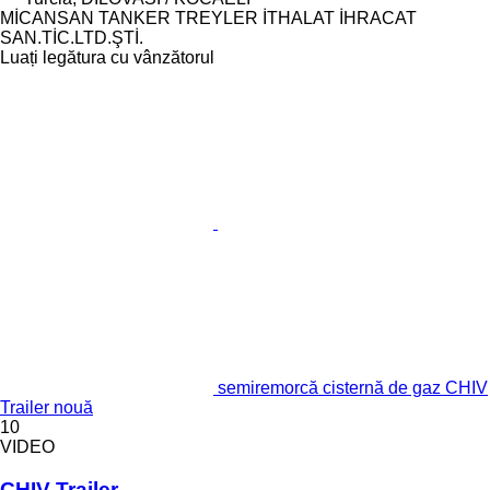
MİCANSAN TANKER TREYLER İTHALAT İHRACAT
SAN.TİC.LTD.ŞTİ.
Luați legătura cu vânzătorul
semiremorcă cisternă de gaz CHIV
Trailer nouă
10
VIDEO
CHIV Trailer