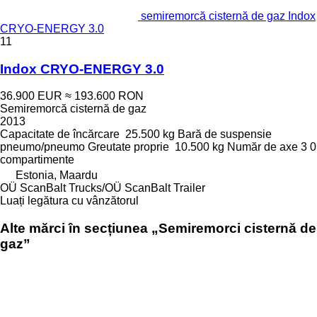
semiremorcă cisternă de gaz Indox
CRYO-ENERGY 3.0
11
Indox CRYO-ENERGY 3.0
36.900 EUR
≈ 193.600 RON
Semiremorcă cisternă de gaz
2013
Capacitate de încărcare
25.500 kg
Bară de suspensie
pneumo/pneumo
Greutate proprie
10.500 kg
Număr de axe
3
0
compartimente
Estonia, Maardu
OÜ ScanBalt Trucks/OÜ ScanBalt Trailer
Luați legătura cu vânzătorul
Alte mărci în secțiunea „Semiremorci cisternă de
gaz”