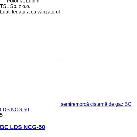
Polonia, Lublin
TSL Sp. z o.o.
Luați legătura cu vânzătorul
semiremorcă cisternă de gaz BC
LDS NCG-50
5
BC LDS NCG-50