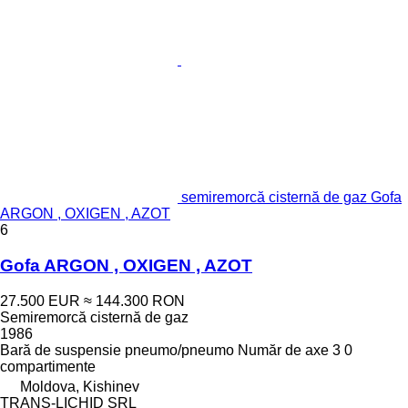
semiremorcă cisternă de gaz Gofa
ARGON , OXIGEN , AZOT
6
Gofa ARGON , OXIGEN , AZOT
27.500 EUR
≈ 144.300 RON
Semiremorcă cisternă de gaz
1986
Bară de suspensie
pneumo/pneumo
Număr de axe
3
0
compartimente
Moldova, Kishinev
TRANS-LICHID SRL