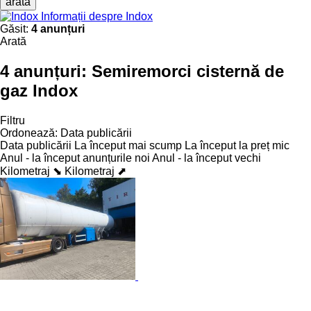
arată
Informații despre Indox
Găsit:
4 anunțuri
Arată
4 anunțuri:
Semiremorci cisternă de
gaz Indox
Filtru
Ordonează
:
Data publicării
Data publicării
La început mai scump
La început la preț mic
Anul - la început anunțurile noi
Anul - la început vechi
Kilometraj ⬊
Kilometraj ⬈