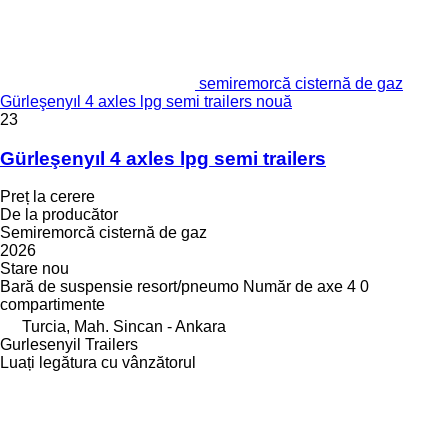
semiremorcă cisternă de gaz
Gürleşenyıl 4 axles lpg semi trailers nouă
23
Gürleşenyıl 4 axles lpg semi trailers
Preț la cerere
De la producător
Semiremorcă cisternă de gaz
2026
Stare
nou
Bară de suspensie
resort/pneumo
Număr de axe
4
0
compartimente
Turcia, Mah. Sincan - Ankara
Gurlesenyil Trailers
Luați legătura cu vânzătorul