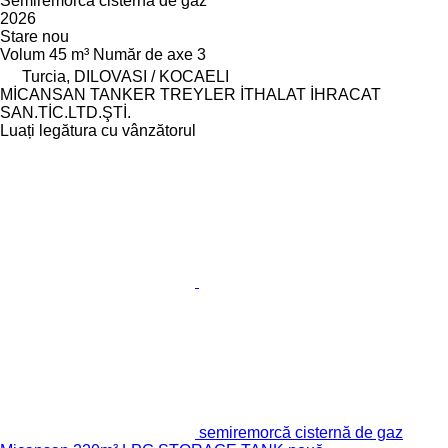
Semiremorcă cisternă de gaz
2026
Stare
nou
Volum
45 m³
Număr de axe
3
Turcia, DILOVASI / KOCAELI
MİCANSAN TANKER TREYLER İTHALAT İHRACAT
SAN.TİC.LTD.ŞTİ.
Luați legătura cu vânzătorul
semiremorcă cisternă de gaz