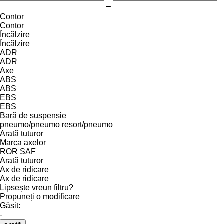
–
Contor
Contor
Încălzire
Încălzire
ADR
ADR
Axe
ABS
ABS
EBS
EBS
Bară de suspensie
pneumo/pneumo
resort/pneumo
Arată tuturor
Marca axelor
ROR
SAF
Arată tuturor
Ax de ridicare
Ax de ridicare
Lipsește vreun filtru?
Propuneți o modificare
Găsit:
-