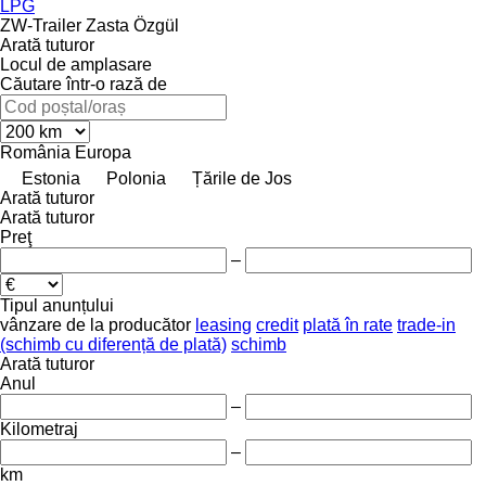
LPG
ZW-Trailer
Zasta
Özgül
Arată tuturor
Locul de amplasare
Căutare într-o rază de
România
Europa
Estonia
Polonia
Țările de Jos
Arată tuturor
Arată tuturor
Preţ
–
Tipul anunțului
vânzare
de la producător
leasing
credit
plată în rate
trade-in
(schimb cu diferență de plată)
schimb
Arată tuturor
Anul
–
Kilometraj
–
km