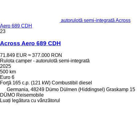
autorulotă semi-integrată Across
Aero 689 CDH
23
Across Aero 689 CDH
71.849 EUR
≈ 377.000 RON
Rulota camper - autorulotă semi-integrată
2025
500 km
Euro 6
Forţă
165 c.p. (121 kW)
Combustibil
diesel
Germania, 48249 Dümo Dülmen (Hiddingsel) Graskamp 15
DÜMO Reisemobile
Luați legătura cu vânzătorul