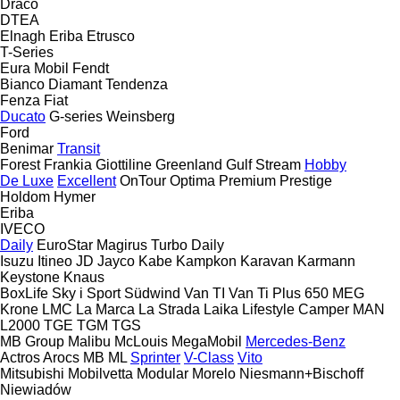
Draco
DTEA
Elnagh
Eriba
Etrusco
T-Series
Eura Mobil
Fendt
Bianco
Diamant
Tendenza
Fenza
Fiat
Ducato
G-series
Weinsberg
Ford
Benimar
Transit
Forest
Frankia
Giottiline
Greenland
Gulf Stream
Hobby
De Luxe
Excellent
OnTour
Optima
Premium
Prestige
Holdom
Hymer
Eriba
IVECO
Daily
EuroStar
Magirus
Turbo Daily
Isuzu
Itineo
JD
Jayco
Kabe
Kampkon Karavan
Karmann
Keystone
Knaus
BoxLife
Sky i
Sport
Südwind
Van TI
Van Ti Plus 650 MEG
Krone
LMC
La Marca
La Strada
Laika
Lifestyle Camper
MAN
L2000
TGE
TGM
TGS
MB Group
Malibu
McLouis
MegaMobil
Mercedes-Benz
Actros
Arocs
MB
ML
Sprinter
V-Class
Vito
Mitsubishi
Mobilvetta
Modular
Morelo
Niesmann+Bischoff
Niewiadów