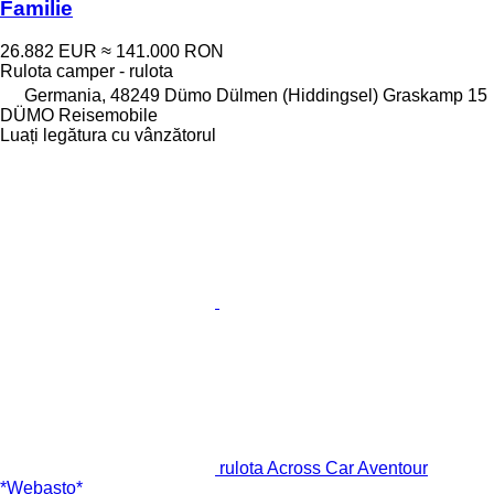
Familie
26.882 EUR
≈ 141.000 RON
Rulota camper - rulota
Germania, 48249 Dümo Dülmen (Hiddingsel) Graskamp 15
DÜMO Reisemobile
Luați legătura cu vânzătorul
rulota Across Car Aventour
*Webasto*