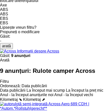
Blocare diferenţialului
Axe
ABS
ABS
EBS
EBS
Lipsește vreun filtru?
Propuneți o modificare
Găsit:
-
arată
Informații despre Across
Găsit:
9 anunțuri
Arată
9 anunțuri:
Rulote camper Across
Filtru
Ordonează
:
Data publicării
Data publicării
La început mai scump
La început la preț mic
Anul - la început anunțurile noi
Anul - la început vechi
Kilometraj ⬊
Kilometraj ⬈