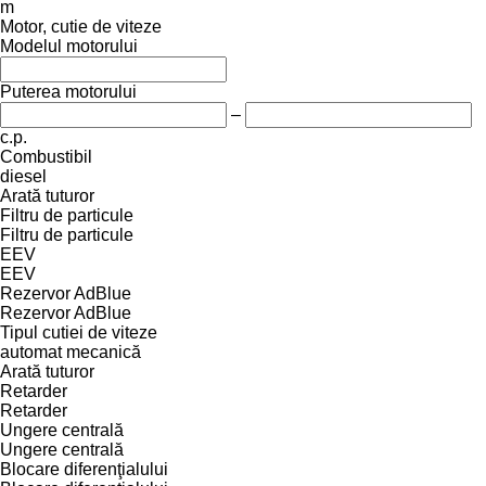
m
Motor, cutie de viteze
Modelul motorului
Puterea motorului
–
c.p.
Combustibil
diesel
Arată tuturor
Filtru de particule
Filtru de particule
EEV
EEV
Rezervor AdBlue
Rezervor AdBlue
Tipul cutiei de viteze
automat
mecanică
Arată tuturor
Retarder
Retarder
Ungere centrală
Ungere centrală
Blocare diferenţialului