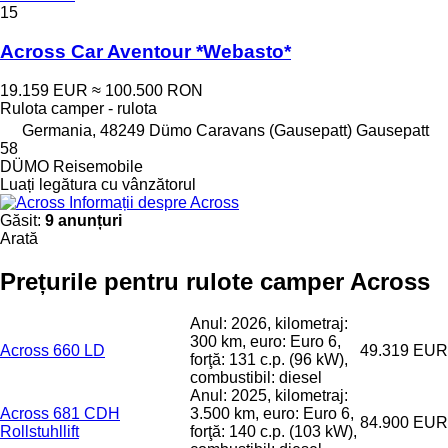
15
Across Car Aventour *Webasto*
19.159 EUR
≈ 100.500 RON
Rulota camper - rulota
Germania, 48249 Dümo Caravans (Gausepatt) Gausepatt
58
DÜMO Reisemobile
Luați legătura cu vânzătorul
Informații despre Across
Găsit:
9 anunțuri
Arată
Prețurile pentru rulote camper Across
Anul: 2026, kilometraj:
300 km, euro: Euro 6,
Across 660 LD
49.319 EUR
forţă: 131 c.p. (96 kW),
combustibil: diesel
Anul: 2025, kilometraj:
Across 681 CDH
3.500 km, euro: Euro 6,
84.900 EUR
Rollstuhllift
forţă: 140 c.p. (103 kW),