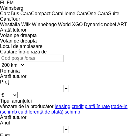
FL
FM
Weinsberg
CaraBus
CaraCompact
CaraHome
CaraOne
CaraSuite
CaraTour
Westfalia
Wilk
Winnebago
World
XGO Dynamic
nobel ART
Arată tuturor
Volan pe dreapta
Volan pe dreapta
Locul de amplasare
Căutare într-o rază de
România
Arată tuturor
Preţ
–
Tipul anunțului
vânzare
de la producător
leasing
credit
plată în rate
trade-in
(schimb cu diferență de plată)
schimb
Arată tuturor
Anul
–
Euro