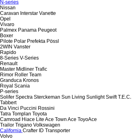
N-series
Nissan
Caravan
Interstar
Vanette
Opel
Vivaro
Palmex
Panama
Peugeot
Boxer
Pilote
Polar
Prefekta
Pössl
2WIN
Vanster
Rapido
8-Series
V-Series
Renault
Master
Midliner
Trafic
Rimor
Roller Team
Granduca
Kronos
Royal
Scania
P-series
Solifer
Spectra
Sterckeman
Sun Living
Sunlight
Swift
T.E.C.
Tabbert
Da Vinci
Puccini
Rossini
Tatra
Tomplan
Toyota
Camroad
Hiace
Lite Ace
Town Ace
ToyoAce
Trailor
Trigano
Volkswagen
California
Crafter
ID
Transporter
Volvo