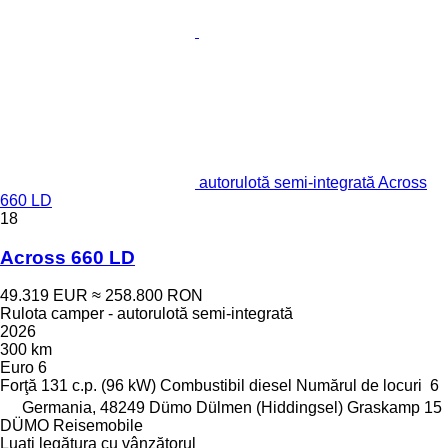
autorulotă semi-integrată Across
660 LD
18
Across 660 LD
49.319 EUR
≈ 258.800 RON
Rulota camper - autorulotă semi-integrată
2026
300 km
Euro 6
Forţă
131 c.p. (96 kW)
Combustibil
diesel
Numărul de locuri
6
Germania, 48249 Dümo Dülmen (Hiddingsel) Graskamp 15
DÜMO Reisemobile
Luați legătura cu vânzătorul