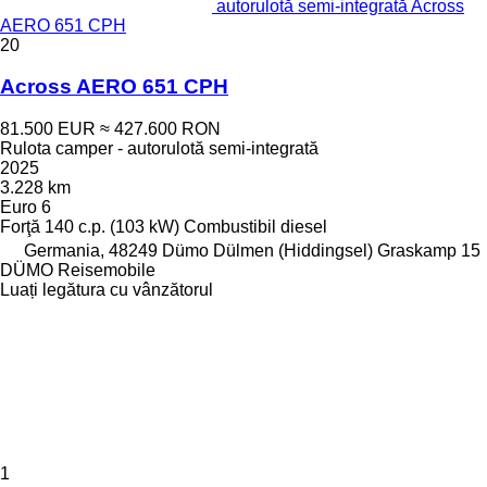
autorulotă semi-integrată Across
AERO 651 CPH
20
Across AERO 651 CPH
81.500 EUR
≈ 427.600 RON
Rulota camper - autorulotă semi-integrată
2025
3.228 km
Euro 6
Forţă
140 c.p. (103 kW)
Combustibil
diesel
Germania, 48249 Dümo Dülmen (Hiddingsel) Graskamp 15
DÜMO Reisemobile
Luați legătura cu vânzătorul
1