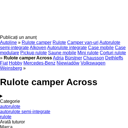
Publicați un anunț
Autoline
»
Rulote camper
Rulote
Camper van-uri
Autorulote
semi-integrate
Alkoven
Autorulote integrate
Case mobile
Case
modulare
Pickup rulote
Saune mobile
Mini rulote
Corturi rulote
»
Rulote camper Across
Adria
Bürstner
Chausson
Dethleffs
Fiat
Hobby
Mercedes-Benz
Niewiadów
Volkswagen
Weinsberg
»
Rulote camper Across
Categorie
autorulote
autorulote semi-integrate
rulote
Arată tuturor
Marca