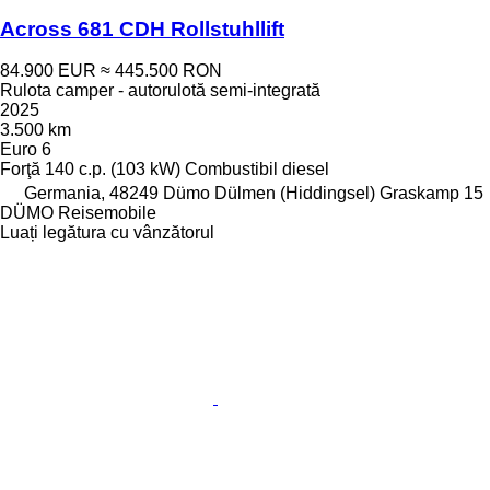
Across 681 CDH Rollstuhllift
84.900 EUR
≈ 445.500 RON
Rulota camper - autorulotă semi-integrată
2025
3.500 km
Euro 6
Forţă
140 c.p. (103 kW)
Combustibil
diesel
Germania, 48249 Dümo Dülmen (Hiddingsel) Graskamp 15
DÜMO Reisemobile
Luați legătura cu vânzătorul