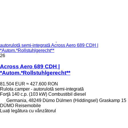
autorulotă semi-integrată Across Aero 689 CDH |
*Autom.*Rollstuhlgerecht**
26
Across Aero 689 CDH |
*Autom.*Rollstuhlgerecht**
81.504 EUR
≈ 427.600 RON
Rulota camper - autorulotă semi-integrată
Forţă
140 c.p. (103 kW)
Combustibil
diesel
Germania, 48249 Dümo Dülmen (Hiddingsel) Graskamp 15
DÜMO Reisemobile
Luați legătura cu vânzătorul