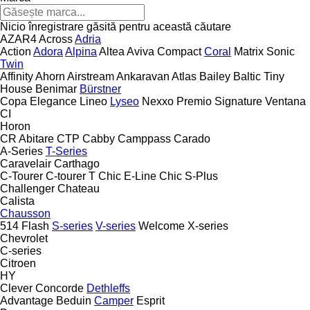
Nicio înregistrare găsită pentru această căutare
AZAR4
Across
Adria
Action
Adora
Alpina
Altea
Aviva
Compact
Coral
Matrix
Sonic
Twin
Affinity
Ahorn
Airstream
Ankaravan
Atlas
Bailey
Baltic Tiny
House
Benimar
Bürstner
Copa
Elegance
Lineo
Lyseo
Nexxo
Premio
Signature
Ventana
CI
Horon
CR Abitare
CTP
Cabby
Camppass
Carado
A-Series
T-Series
Caravelair
Carthago
C-Tourer
C-tourer T
Chic E-Line
Chic S-Plus
Challenger
Chateau
Calista
Chausson
514
Flash
S-series
V-series
Welcome
X-series
Chevrolet
C-series
Citroen
HY
Clever
Concorde
Dethleffs
Advantage
Beduin
Camper
Esprit