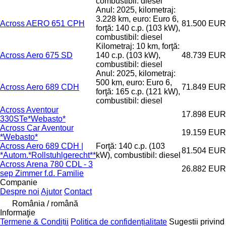
combustibil: diesel
Anul: 2025, kilometraj:
3.228 km, euro: Euro 6,
Across AERO 651 CPH
81.500 EUR
forţă: 140 c.p. (103 kW),
combustibil: diesel
Kilometraj: 10 km, forţă:
Across Aero 675 SD
140 c.p. (103 kW),
48.739 EUR
combustibil: diesel
Anul: 2025, kilometraj:
500 km, euro: Euro 6,
Across Aero 689 CDH
71.849 EUR
forţă: 165 c.p. (121 kW),
combustibil: diesel
Across Aventour
17.898 EUR
330STe*Webasto*
Across Car Aventour
19.159 EUR
*Webasto*
Across Aero 689 CDH |
Forţă: 140 c.p. (103
81.504 EUR
*Autom.*Rollstuhlgerecht**
kW), combustibil: diesel
Across Arena 780 CDL - 3
26.882 EUR
sep Zimmer f.d. Familie
Companie
Despre noi
Ajutor
Contact
România / română
Informaţie
Termene & Condiții
Politica de confidențialitate
Sugestii privind