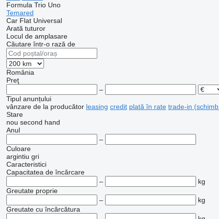
Formula
Trio
Uno
Temared
Car Flat
Universal
Arată tuturor
Locul de amplasare
Căutare într-o rază de
România
Preţ
–
Tipul anunțului
vânzare
de la producător
leasing
credit
plată în rate
trade-in (schimb
Stare
nou
second hand
Anul
–
Culoare
argintiu
gri
Caracteristici
Capacitatea de încărcare
–
kg
Greutate proprie
–
kg
Greutate cu încărcătura
–
kg