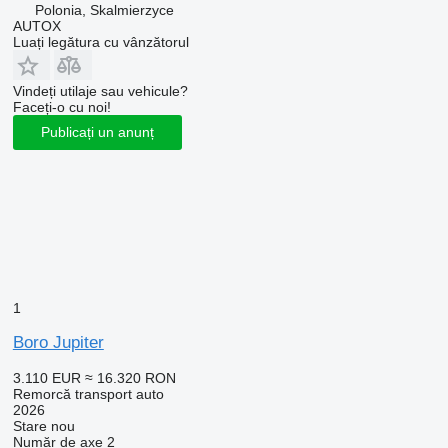
Polonia, Skalmierzyce
AUTOX
Luați legătura cu vânzătorul
Vindeți utilaje sau vehicule?
Faceți-o cu noi!
Publicați un anunț
1
Boro Jupiter
3.110 EUR
≈ 16.320 RON
Remorcă transport auto
2026
Stare
nou
Număr de axe
2