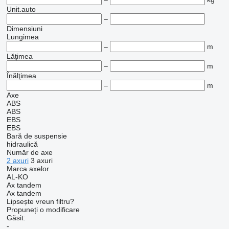
Unit.auto
–
Dimensiuni
Lungimea
–
m
Lăţimea
–
m
Înălţimea
–
m
Axe
ABS
ABS
EBS
EBS
Bară de suspensie
hidraulică
Număr de axe
2 axuri
3 axuri
Marca axelor
AL-KO
Ax tandem
Ax tandem
Lipsește vreun filtru?
Propuneți o modificare
Găsit:
-