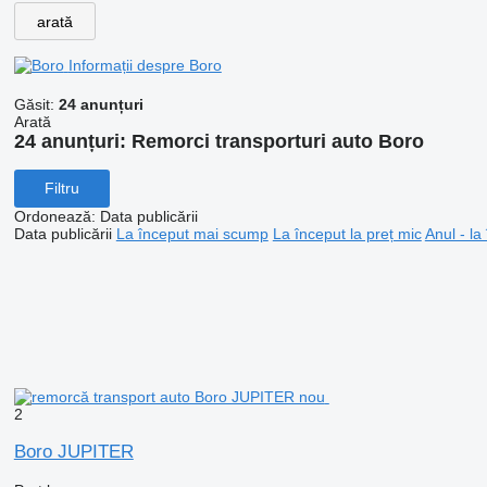
arată
Informații despre Boro
Găsit:
24 anunțuri
Arată
24 anunțuri:
Remorci transporturi auto Boro
Filtru
Ordonează
:
Data publicării
Data publicării
La început mai scump
La început la preț mic
Anul - la
2
Boro JUPITER