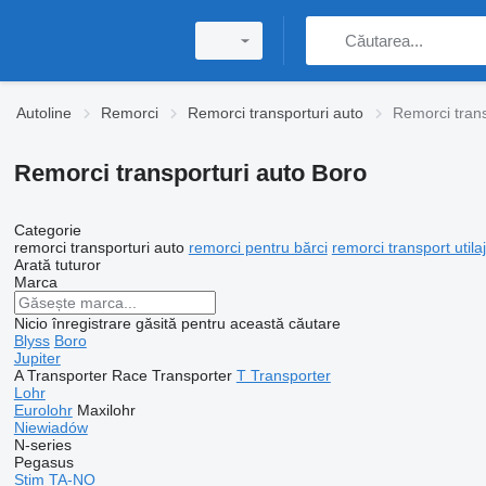
Autoline
Remorci
Remorci transporturi auto
Remorci trans
Remorci transporturi auto Boro
Categorie
remorci transporturi auto
remorci pentru bărci
remorci transport utila
Arată tuturor
Marca
Nicio înregistrare găsită pentru această căutare
Blyss
Boro
Jupiter
A Transporter
Race Transporter
T Transporter
Lohr
Eurolohr
Maxilohr
Niewiadów
N-series
Pegasus
Stim
TA-NO