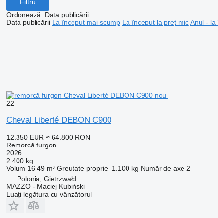
Filtru
Ordonează
:
Data publicării
Data publicării
La început mai scump
La început la preț mic
Anul - la
22
Cheval Liberté DEBON C900
12.350 EUR
≈ 64.800 RON
Remorcă furgon
2026
2.400 kg
Volum
16,49 m³
Greutate proprie
1.100 kg
Număr de axe
2
Polonia, Gietrzwałd
MAZZO - Maciej Kubiński
Luați legătura cu vânzătorul