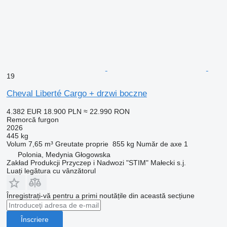
19
Cheval Liberté Cargo + drzwi boczne
4.382 EUR
18.900 PLN
≈ 22.990 RON
Remorcă furgon
2026
445 kg
Volum
7,65 m³
Greutate proprie
855 kg
Număr de axe
1
Polonia, Medynia Głogowska
Zakład Produkcji Przyczep i Nadwozi "STIM" Małecki s.j.
Luați legătura cu vânzătorul
Înregistrați-vă pentru a primi noutățile din această secțiune
Înscriere