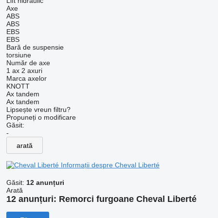
Lift hidraulic
Axe
ABS
ABS
EBS
EBS
Bară de suspensie
torsiune
Număr de axe
1 ax
2 axuri
Marca axelor
KNOTT
Ax tandem
Ax tandem
Lipsește vreun filtru?
Propuneți o modificare
Găsit:
-
arată
Informații despre Cheval Liberté
Găsit:
12 anunțuri
Arată
12 anunțuri:
Remorci furgoane Cheval Liberté