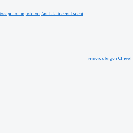
 început anunțurile noi
Anul - la început vechi
remorcă furgon Cheval