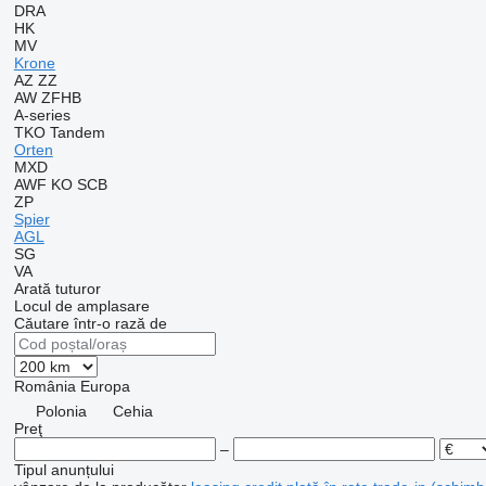
DRA
HK
MV
Krone
AZ
ZZ
AW
ZFHB
A-series
TKO
Tandem
Orten
MXD
AWF
KO
SCB
ZP
Spier
AGL
SG
VA
Arată tuturor
Locul de amplasare
Căutare într-o rază de
România
Europa
Polonia
Cehia
Preţ
–
Tipul anunțului