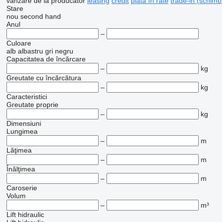
vânzare
de la producător
leasing
credit
plată în rate
trade-in (schimb
Stare
nou
second hand
Anul
–
Culoare
alb
albastru
gri
negru
Capacitatea de încărcare
–
kg
Greutate cu încărcătura
–
kg
Caracteristici
Greutate proprie
–
kg
Dimensiuni
Lungimea
–
m
Lăţimea
–
m
Înălţimea
–
m
Caroserie
Volum
–
m³
Lift hidraulic