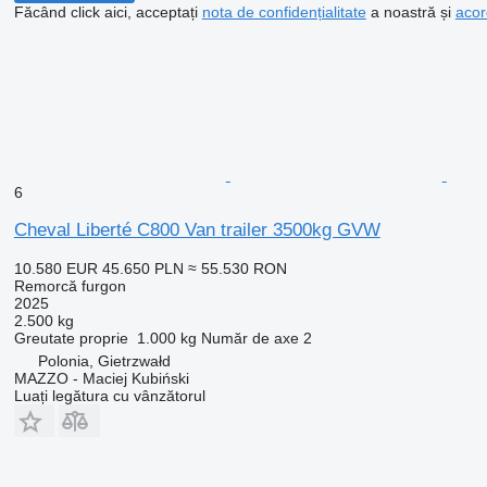
Făcând click aici, acceptați
nota de confidențialitate
a noastră și
acor
6
Cheval Liberté C800 Van trailer 3500kg GVW
10.580 EUR
45.650 PLN
≈ 55.530 RON
Remorcă furgon
2025
2.500 kg
Greutate proprie
1.000 kg
Număr de axe
2
Polonia, Gietrzwałd
MAZZO - Maciej Kubiński
Luați legătura cu vânzătorul