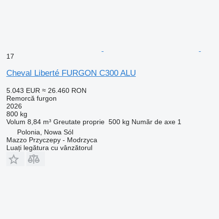
17
Cheval Liberté FURGON C300 ALU
5.043 EUR
≈ 26.460 RON
Remorcă furgon
2026
800 kg
Volum
8,84 m³
Greutate proprie
500 kg
Număr de axe
1
Polonia, Nowa Sól
Mazzo Przyczepy - Modrzyca
Luați legătura cu vânzătorul