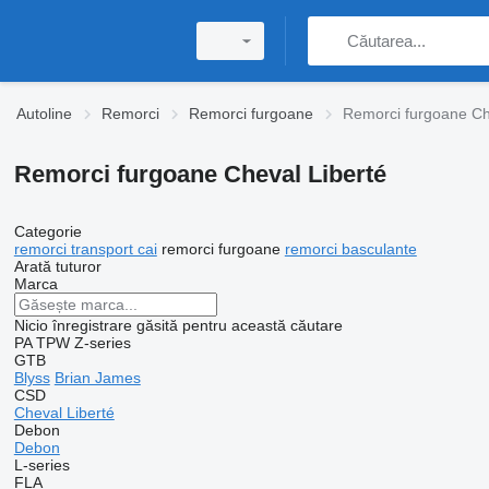
Autoline
Remorci
Remorci furgoane
Remorci furgoane Ch
Remorci furgoane Cheval Liberté
Categorie
remorci transport cai
remorci furgoane
remorci basculante
Arată tuturor
Marca
Nicio înregistrare găsită pentru această căutare
PA
TPW
Z-series
GTB
Blyss
Brian James
CSD
Cheval Liberté
Debon
Debon
L-series
FLA