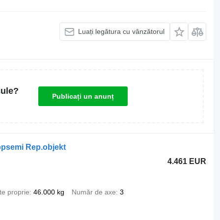
Luați legătura cu vânzătorul
cule?
Publicați un anunț
ippsemi Rep.objekt
4.461 EUR
te proprie
46.000 kg
Număr de axe
3