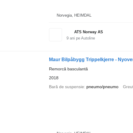
Norvegia, HEIMDAL
ATS Norway AS
9
ani pe Autoline
Maur Bilpåbygg Trippelkjerre - Nyover
Remorcă basculantă
2018
Bară de suspensie
pneumo/pneumo
Greut