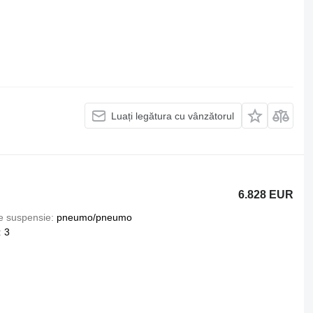
Luați legătura cu vânzătorul
6.828 EUR
e suspensie
pneumo/pneumo
3