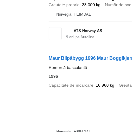
Greutate proprie
28.000 kg
Număr de axe
Norvegia, HEIMDAL
ATS Norway AS
9
ani pe Autoline
Maur Bilpåbygg 1996 Maur Boggikjer
Remorcă basculantă
1996
Capacitate de încărcare
16.960 kg
Greuta
Norvegia, HEIMDAL