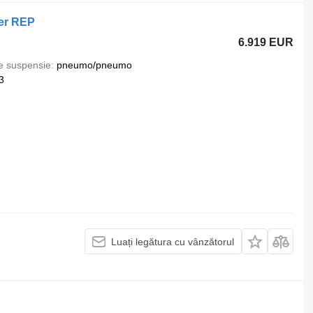
ger REP
6.919 EUR
e suspensie
pneumo/pneumo
3
Luați legătura cu vânzătorul