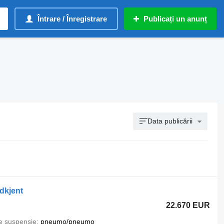
Întrare / Înregistrare
Publicați un anunț
Data publicării
dkjent
22.670 EUR
e suspensie
pneumo/pneumo