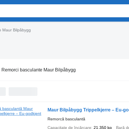
e Maur Bilpåbygg
:
Remorci basculante Maur Bilpåbygg
Maur Bilpåbygg Trippelkjerre – Eu-go
Remorcă basculantă
Capacitate de încărcare
21.350 kg
Bară d