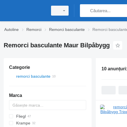
Autoline
Remorci
Remorci basculante
Remorci basculant
Remorci basculante Maur Bilpåbygg
Categorie
10 anunțuri
remorci basculante
Marca
Fliegl
HTS
PS
Brevis
E
4260
BPA
PT
Debon
Cargos
HW
DURUS
Krampe
Gigant
TA
TDK
ASW
HW
819
HUK
HAR
D-series