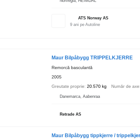
Norvegia, HEIMDAL
ATS Norway AS
9
ani pe Autoline
Maur Bilpåbygg TRIPPELKJERRE
Remorcă basculantă
2005
Greutate proprie
20.570 kg
Număr de axe
Danemarca, Aabenraa
Retrade AS
Maur Bilpåbygg tippkjerre / trippelkje